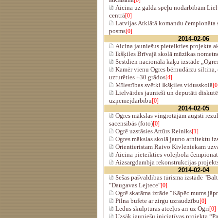
[0]
Aicina uz galda spēļu nodarbībām Liel
centrā
[0]
Latvijas Atklātā komandu čempionāta sp
posms
[0]
2014-02-06
Aicina jauniešus pieteikties projekta a
Ikšķiles Brīvajā skolā mūzikas nometn
Sestdien nacionālā kaķu izstāde „Ogre
Kamēr vienu Ogres bērnudārzu siltina, 
uzturēties +30 grādos
[4]
Mīlestības svētki Ikšķiles vidusskolā
[0
Lielvārdes jaunieši un deputāti diskutē
uzņēmējdarbību
[0]
2014-02-05
Ogres mākslas vingrotājām augsti rezult
sacensībās (foto)
[0]
Ogrē uzstāsies Artūrs Reiniks
[1]
Ogres mākslas skolā jauno arhitektu iz
Orientieristam Raivo Kivleniekam uzva
Aicina pieteikties volejbola čempionā
Aizsargdambja rekonstrukcijas projekts 
2014-02-04
Sešas pašvaldības tūrisma izstādē "Balt
"Daugavas Lejtece"
[0]
Ogrē skatāma izrāde “Kāpēc mums jāpr
Pilna bufete ar zirgu uzraudzību
[0]
Ledus skulptūras atceļos arī uz Ogri
[0]
Uzsāk jauniešu iniciatīvas projekta “Pa