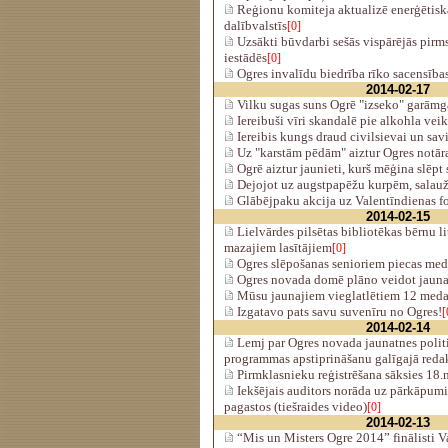
Reģionu komiteja aktualizē enerģētis
dalībvalstīs
[0]
Uzsākti būvdarbi sešās vispārējās pirms
iestādēs
[0]
Ogres invalīdu biedrība rīko sacensības
2014-02-17
Vilku sugas suns Ogrē "izseko" garāmg
Iereibuši vīri skandalē pie alkohla vei
Iereibis kungs draud civilsievai un sa
Uz "karstām pēdām" aiztur Ogres notār
Ogrē aiztur jaunieti, kurš mēģina slēpt
Dejojot uz augstpapēžu kurpēm, salauž
Glābējpaku akcija uz Valentīndienas f
2014-02-15
Lielvārdes pilsētas bibliotēkas bērnu li
mazajiem lasītājiem
[0]
Ogres slēpošanas senioriem piecas med
Ogres novada domē plāno veidot jauna
Mūsu jaunajiem vieglatlētiem 12 medaļa
Izgatavo pats savu suvenīru no Ogres!
[
2014-02-14
Lemj par Ogres novada jaunatnes politi
programmas apstiprināšanu galīgajā reda
Pirmklasnieku reģistrēšana sāksies 18.
Iekšējais auditors norāda uz pārkāpu
pagastos (tiešraides video)
[0]
2014-02-13
“Mis un Misters Ogre 2014” finālisti V