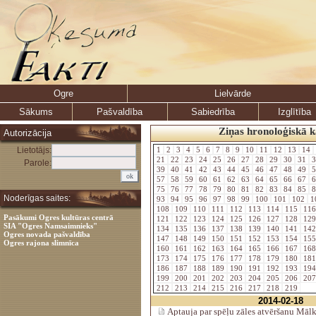
Ogre
Lielvārde
Sākums
Pašvaldība
Sabiedrība
Izglītība
Ziņas hronoloģiskā k
Autorizācija
Lietotājs:
1
2
3
4
5
6
7
8
9
10
11
12
13
14
21
22
23
24
25
26
27
28
29
30
31
3
Parole:
39
40
41
42
43
44
45
46
47
48
49
5
57
58
59
60
61
62
63
64
65
66
67
6
75
76
77
78
79
80
81
82
83
84
85
8
Noderīgas saites:
93
94
95
96
97
98
99
100
101
102
1
108
109
110
111
112
113
114
115
11
Pasākumi Ogres kultūras centrā
121
122
123
124
125
126
127
128
12
SIA "Ogres Namsaimnieks"
134
135
136
137
138
139
140
141
14
Ogres novada pašvaldība
147
148
149
150
151
152
153
154
15
Ogres rajona slimnīca
160
161
162
163
164
165
166
167
16
173
174
175
176
177
178
179
180
18
186
187
188
189
190
191
192
193
19
199
200
201
202
203
204
205
206
20
212
213
214
215
216
217
218
219
2014-02-18
Aptauja par spēļu zāles atvēršanu Mālka