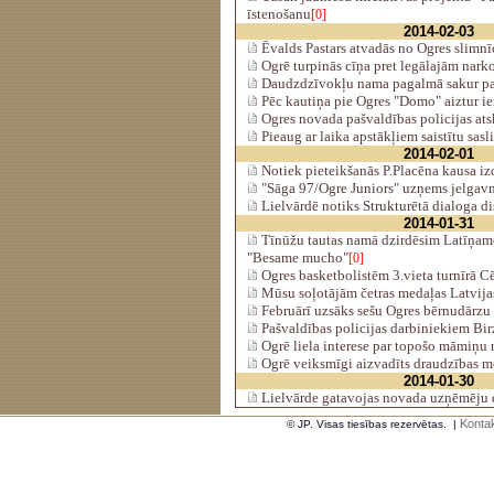
īstenošanu
[0]
2014-02-03
Ēvalds Pastars atvadās no Ogres slimnī
Ogrē turpinās cīņa pret legālajām nark
Daudzdzīvokļu nama pagalmā sakur p
Pēc kautiņa pie Ogres "Domo" aiztur ier
Ogres novada pašvaldības policijas ats
Pieaug ar laika apstākļiem saistītu sasl
2014-02-01
Notiek pieteikšanās P.Placēna kausa iz
"Sāga 97/Ogre Juniors" uzņems jelgav
Lielvārdē notiks Strukturētā dialoga di
2014-01-31
Tīnūžu tautas namā dzirdēsim Latīņam
"Besame mucho"
[0]
Ogres basketbolistēm 3.vieta turnīrā Cē
Mūsu soļotājām četras medaļas Latvij
Februārī uzsāks sešu Ogres bērnudārzu
Pašvaldības policijas darbiniekiem Bir
Ogrē liela interese par topošo māmiņu
Ogrē veiksmīgi aizvadīts draudzības m
2014-01-30
Lielvārde gatavojas novada uzņēmēju 
Kontak
© JP. Visas tiesības rezervētas.
|