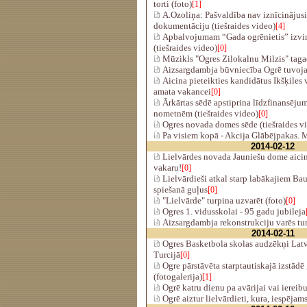
torti (foto)
[1]
A.Ozoliņa: Pašvaldība nav iznīcinājusi
dokumentāciju (tiešraides video)
[4]
Apbalvojumam “Gada ogrēnietis” izvirzī
(tiešraides video)
[0]
Mūzikls "Ogres Zilokalnu Milzis" taga
Aizsargdambja būvniecība Ogrē tuvoj
Aicina pieteikties kandidātus Ikšķiles 
amata vakancei
[0]
Ārkārtas sēdē apstiprina līdzfinansēju
nometnēm (tiešraides video)
[0]
Ogres novada domes sēde (tiešraides v
Pa visiem kopā - Akcija Glābējpakas. 
2014-02-12
Lielvārdes novada Jauniešu dome aicin
vakaru!
[0]
Lielvārdieši atkal starp labākajiem B
spiešanā guļus
[0]
"Lielvārde" turpina uzvarēt (foto)
[0]
Ogres 1. vidusskolai - 95 gadu jubileja
Aizsargdambja rekonstrukciju varēs tu
2014-02-11
Ogres Basketbola skolas audzēkņi Latvi
Turcijā
[0]
Ogre pārstāvēta starptautiskajā izstādē
(fotogalerija)
[1]
Ogrē katru dienu pa avārijai vai iereib
Ogrē aiztur lielvārdieti, kura, iespējams