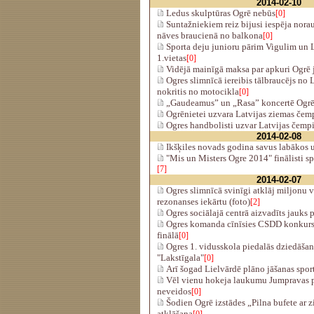
2014-02-10
Ledus skulptūras Ogrē nebūs
[0]
Suntažniekiem reiz bijusi iespēja nora
nāves braucienā no balkona
[0]
Sporta deju junioru pārim Vigulim un L
1.vietas
[0]
Vidējā mainīgā maksa par apkuri Ogrē j
Ogres slimnīcā iereibis tālbraucējs no 
nokritis no motocikla
[0]
„Gaudeamus” un „Rasa” koncertē Ogr
Ogrēnietei uzvara Latvijas ziemas čemp
Ogres handbolisti uzvar Latvijas čemp
2014-02-08
Ikšķiles novads godina savus labākos 
"Mis un Misters Ogre 2014" finālisti spo
[7]
2014-02-07
Ogres slimnīcā svinīgi atklāj miljonu 
rezonanses iekārtu (foto)
[2]
Ogres sociālajā centrā aizvadīts jauks 
Ogres komanda cīnīsies CSDD konkursa
finālā
[0]
Ogres 1. vidusskola piedalās dziedāšan
"Lakstīgala"
[0]
Arī šogad Lielvārdē plāno jāšanas spor
Vēl vienu hokeja laukumu Jumpravas 
neveidos
[0]
Šodien Ogrē izstādes „Pilna bufete ar 
atklāšana