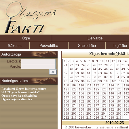
Ogre
Lielvārde
Sākums
Pašvaldība
Sabiedrība
Izglītība
Ziņas hronoloģiskā k
Autorizācija
Lietotājs:
1
2
3
4
5
6
7
8
9
10
11
12
13
14
21
22
23
24
25
26
27
28
29
30
31
3
Parole:
39
40
41
42
43
44
45
46
47
48
49
5
57
58
59
60
61
62
63
64
65
66
67
6
75
76
77
78
79
80
81
82
83
84
85
8
Noderīgas saites:
93
94
95
96
97
98
99
100
101
102
1
108
109
110
111
112
113
114
115
11
Pasākumi Ogres kultūras centrā
121
122
123
124
125
126
127
128
12
SIA "Ogres Namsaimnieks"
134
135
136
137
138
139
140
141
14
Ogres novada pašvaldība
147
148
149
150
151
152
153
154
15
Ogres rajona slimnīca
160
161
162
163
164
165
166
167
16
173
174
175
176
177
178
179
180
18
186
187
188
189
190
191
192
193
19
199
200
201
202
203
204
205
206
20
212
213
214
215
216
217
218
219
2010-02-23
200 būvniekus interesē iespēja siltināt