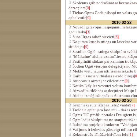
Skolēnus grib nodrošināt ar bezmaksas
dārzeņiem
[0]
Tiekas Ogres Goda pilsoņi un valsts 
apbalvotie
[0]
2010-02-22
Novadi gatavojas, iespējams, lielākaj
gadu laikā
[3]
Suns Urgās sakož sievieti
[6]
No jumta krītošs sniegs un lāstekas var
situācijas
[0]
Sestdien Ogrē - sniega skulptūru svētk
"Mālkalne" aicina uzmanīties no krāp
Pastiprināti sūdzas par kaimiņu trokšņ
Šodien Ogrē viesojas delegācija no Nī
Meklē vietu jaunu attīrīšanas iekārtu 
Darbu uzsācis virtuālais e-csdd birojs
[0
Autobusus aizstāj ar vilcieniem
[0]
Notiks Ikšķiles vēsturei veltīta konfer
Aizvadīta tikšanās ar dzejnieci Maiju
Aicina izmēģināt spēkus Austrumu cīņu
2010-02-20
Krāpnieki sūta īsziņas Tele2 vārdā!
[7]
Trešdaļa aptaujāto lasa reti – dažas rei
Ogres TIC profili portālos Draugiem.lv
Ogrē ledus skulptūras no starptautiska 
Izsludina projektu konkursu “Veidoja
Vai jums ir izdevies pārsteigt mīļoto c
Rekonstruēs Tīnūžu-Brīvības ielu
[1]