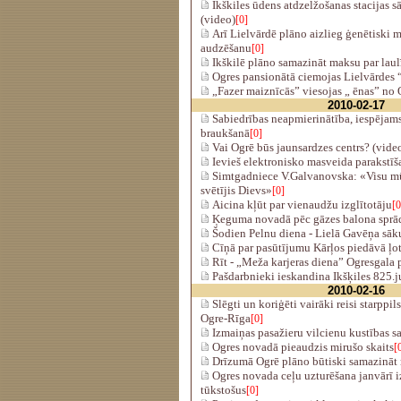
Ikškiles ūdens atdzelžošanas stacijas s
(video)
[0]
Arī Lielvārdē plāno aizlieg ģenētiski 
audzēšanu
[0]
Ikškilē plāno samazināt maksu par laulī
Ogres pansionātā ciemojas Lielvārdes
„Fazer maiznīcās” viesojas „ ēnas” no 
2010-02-17
Sabiedrības neapmierinātība, iespējams
braukšanā
[0]
Vai Ogrē būs jaunsardzes centrs? (vide
Ievieš elektronisko masveida parakstīš
Simtgadniece V.Galvanovska: «Visu mū
svētījis Dievs»
[0]
Aicina kļūt par vienaudžu izglītotāju
[0
Ķeguma novadā pēc gāzes balona sprā
Šodien Pelnu diena - Lielā Gavēņa sā
Cīņā par pasūtījumu Kārļos piedāvā ļo
Rīt - „Meža karjeras diena” Ogresgala
Pašdarbnieki ieskandina Ikšķiles 825.j
2010-02-16
Slēgti un koriģēti vairāki reisi starppi
Ogre-Rīga
[0]
Izmaiņas pasažieru vilcienu kustības s
Ogres novadā pieaudzis mirušo skaits
[
Drīzumā Ogrē plāno būtiski samazināt
Ogres novada ceļu uzturēšana janvārī 
tūkstošus
[0]