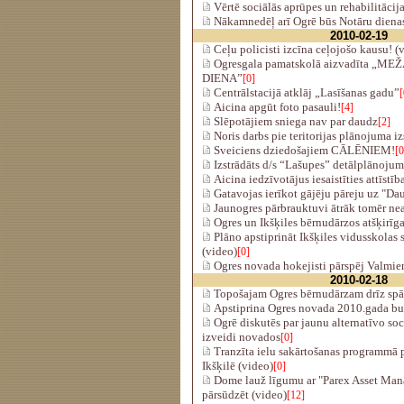
Vērtē sociālās aprūpes un rehabilitācija
Nākamnedēļ arī Ogrē būs Notāru diena
2010-02-19
Ceļu policisti izcīna ceļojošo kausu! (
Ogresgala pamatskolā aizvadīta „M
DIENA”
[0]
Centrālstacijā atklāj „Lasīšanas gadu”
[
Aicina apgūt foto pasauli!
[4]
Slēpotājiem sniega nav par daudz
[2]
Noris darbs pie teritorijas plānojuma iz
Sveiciens dziedošajiem CĀLĒNIEM!
[0
Izstrādāts d/s “Lašupes” detālplānojum
Aicina iedzīvotājus iesaistīties attīstī
Gatavojas ierīkot gājēju pāreju uz "Da
Jaunogres pārbrauktuvi ātrāk tomēr nea
Ogres un Ikšķiles bērnudārzos atšķirīg
Plāno apstiprināt Ikšķiles vidusskolas
(video)
[0]
Ogres novada hokejisti pārspēj Valmier
2010-02-18
Topošajam Ogres bērnudārzam drīz spār
Apstiprina Ogres novada 2010.gada b
Ogrē diskutēs par jaunu alternatīvo s
izveidi novados
[0]
Tranzīta ielu sakārtošanas programmā pi
Ikšķilē (video)
[0]
Dome lauž līgumu ar "Parex Asset Ma
pārsūdzēt (video)
[12]