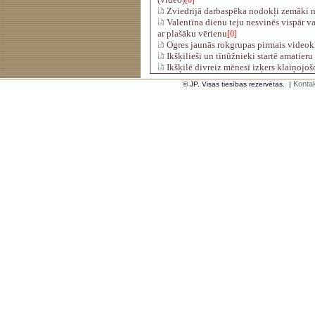
[0]
Zviedrijā darbaspēka nodokļi zemāki n
Valentīna dienu teju nesvinēs vispār vai 
ar plašāku vērienu
[0]
Ogres jaunās rokgrupas pirmais videok
Ikšķilieši un tīnūžnieki startē amatieru
Ikšķilē divreiz mēnesī izķers klaiņojo
Kontak
© JP. Visas tiesības rezervētas.
|