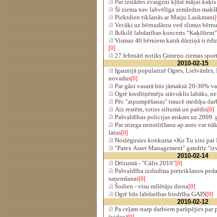
Par izstādes zvaigzni kļūst mājas kaķis
Šī ziema nav labvēlīga zemledus makš
Piektdien tikšanās ar Maiju Laukmani
[
Vecāki uz bērnudārzu ved slimus bērn
Ikškilē labdarības koncerts “Kaķīšiem”
Vismaz 40 bērniem katrā dārziņā ir ēdin
[0]
27.februārī notiks Ģimeņu ziemas sport
2010-02-15
Igaunijā popularizē Ogres, Lielvārdes,
novadus
[0]
Par gāzi vasarā būs jāmaksā 20-30% va
Ogrē kredītņēmēju stāvoklis labāks, ne
Pēc "atpumpēšanas" traucē mediķu dar
Aiz restēm, toties siltumā un paēdis
[0]
Pašvaldības policijas atskats uz 2009.
Par sniega nenotīrīšanu ap auto var nā
latus
[0]
Noslēgusies konkursa «Ko Tu zini par 
"Parex Asset Management" gandrīz "iz
2010-02-14
Drīzumā - "Cālis 2010"
[0]
Pašvaldība izsludina pieteikšanos ped
saņemšanai
[0]
Šodien - visu mīlētāju diena
[0]
Ogrē būs labdarības biedrība GAIN
[0]
2010-02-12
Pa ceļam starp darbiem parūpējies par 
(video)