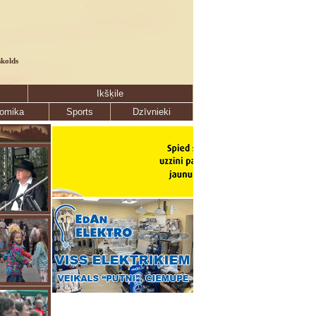
skolds
Ikšķile
omika
Sports
Dzīvnieki