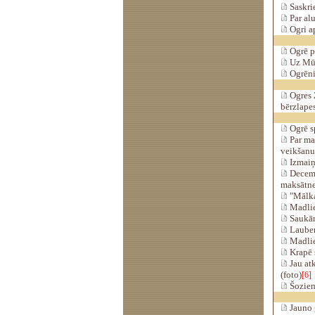
Saskrie
Par alu
Ogri ap
Ogrē pl
Uz Mūz
Ogrēnie
Ogres Z
bērzlape
Ogrē sp
Par ma
veikšanu
Izmaiņa
Decembr
maksātne
"Mālkal
Madlie
Saukān
Lauber
Madlie
Krapē s
Jau atk
(foto)
[6]
Šoziem 
Jauno g