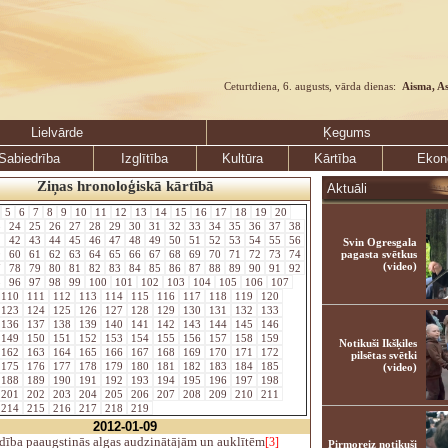
Ceturtdiena, 6. augusts, vārda dienas:
Aisma, A
Lielvārde
Ķegums
Sabiedrība
Izglītība
Kultūra
Kārtība
Ekon
Ziņas hronoloģiskā kārtībā
Aktuāli
5
6
7
8
9
10
11
12
13
14
15
16
17
18
19
20
3
24
25
26
27
28
29
30
31
32
33
34
35
36
37
38
1
42
43
44
45
46
47
48
49
50
51
52
53
54
55
56
Svin Ogresgala
9
60
61
62
63
64
65
66
67
68
69
70
71
72
73
74
pagasta svētkus
(video)
7
78
79
80
81
82
83
84
85
86
87
88
89
90
91
92
5
96
97
98
99
100
101
102
103
104
105
106
107
110
111
112
113
114
115
116
117
118
119
120
123
124
125
126
127
128
129
130
131
132
133
136
137
138
139
140
141
142
143
144
145
146
149
150
151
152
153
154
155
156
157
158
159
Notikuši Ikšķiles
162
163
164
165
166
167
168
169
170
171
172
pilsētas svētki
175
176
177
178
179
180
181
182
183
184
185
(video)
188
189
190
191
192
193
194
195
196
197
198
201
202
203
204
205
206
207
208
209
210
211
214
215
216
217
218
219
2012-01-09
dība paaugstinās algas audzinātājām un auklītēm
[3]
Pirmoreiz notikuši