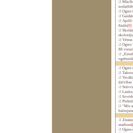
Mācībā
nodarbīb
Ogres k
Gaidāma
Aprīlī 
fināls
[0]
Skolām 
skolotāju
Vētras 
Ogres "
86.vietai
„Eirod
ogrēnieš
Ogres i
Taksome
Vecāki:
dzīvībai
Stāvvie
Lauku c
Izveido
Piektdi
“Mis u
balsojum
Zināmi 
stadionā
Ogres m