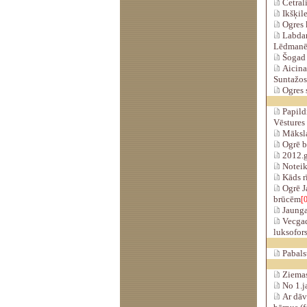
Cetral
Ikšķil
Ogres k
Labdar
Lēdman
Šogad 
Aicina
Suntažos
Ogres s
Papildi
Vēstures
Māksla
Ogrē bū
2012.g
Noteikt
Kāds rī
Ogrē J
brūcēm
[0
Jaungad
Vecgad
luksofor
Pabals
Ziemas
No 1.j
Ar dāv