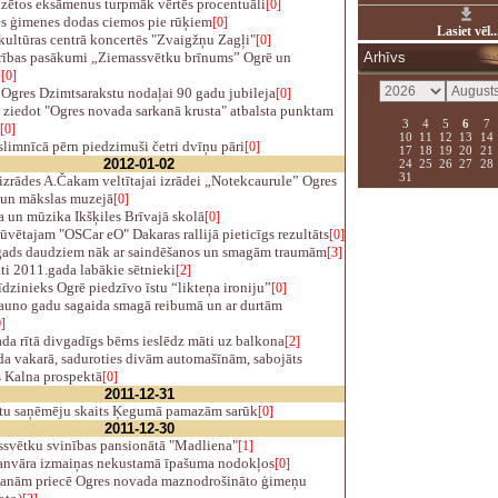
izētos eksāmenus turpmāk vērtēs procentuāli
[0]
es ģimenes dodas ciemos pie rūķiem
[0]
Lasiet vēl..
ultūras centrā koncertēs "Zvaigžņu Zagļi"
[0]
ības pasākumi „Ziemassvētku brīnums” Ogrē un
Arhīvs
ē
[0]
Ogres Dzimtsarakstu nodaļai 90 gadu jubileja
[0]
 ziedot "Ogres novada sarkanā krusta" atbalsta punktam
3
4
5
6
7
[0]
10
11
12
13
14
limnīcā pērn piedzimuši četri dvīņu pāri
[0]
17
18
19
20
21
2012-01-02
24
25
26
27
28
31
zrādes A.Čakam veltītajai izrādei „Notekcaurule” Ogres
 un mākslas muzejā
[0]
 un mūzika Ikšķiles Brīvajā skolā
[0]
vētajam "OSCar eO" Dakaras rallijā pieticīgs rezultāts
[0]
ads daudziem nāk ar saindēšanos un smagām traumām
[3]
i 2011.gada labākie sētnieki
[2]
dzinieks Ogrē piedzīvo īstu “likteņa ironiju”
[0]
auno gadu sagaida smagā reibumā un ar durtām
]
a rītā divgadīgs bērns ieslēdz māti uz balkona
[2]
a vakarā, saduroties divām automašīnām, sabojāts
s Kalna prospektā
[0]
2011-12-31
tu saņēmēju skaits Ķegumā pamazām sarūk
[0]
2011-12-30
svētku svinības pansionātā "Madliena"
[1]
anvāra izmaiņas nekustamā īpašuma nodokļos
[0]
anām priecē Ogres novada maznodrošināto ģimeņu