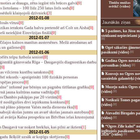
noties ar draugu, zēns iegūst trīs brūces galvā
Tīnūžu muižas
[0]
svētki! (video)
s lietošanu – 100 līdz 250 latus liels sods
[0]
sēduši klaiņojoši dzīvnieki
[3]
2012-01-08
Jaunākās ziņas
osās vīrusi
[0]
ikas ierakstu Gada balvu pretendē arī Colt un Aisha
[0]
5 pazīmes, ka Jūsu m
ši neiekļūst Eirovīzijas finālā
[0]
steidzami nepieciešami 
2012-01-07
[0]
ilajos kalnos manītas austersēnes. Mežā atrodamas arī
s un gailenes
[0]
Ogrē sākušies ģimenes 
2012-01-06
pasākumi (video)
[0]
ēlēs telpu futbola seniori
[0]
Godina Ogres novada
ģistrālā gāzesvada Rīga – Daugavpils diagnostikas darbu
personības (video)
[0]
[0]
s vilcienu kustību sarakstos
[0]
Konvojs no Ogres no
ī rekords - apstiprināti 100 fiziskās personas
sasniedzis galamērķi (vi
spējas procesi
[0]
ne" informē par bēniņu un pagrabu tīrīšanas grafiku
Muzeju nakts Ogres 
[0]
(video)
[0]
nā jauna kultūras nama vadītāja
[0]
s/Dambis pakāpjas par 20 vietām
[0]
Notikuši Tomes pagas
ē noslēgušies divi iepirkumu konkursi
[0]
(video)
[0]
nā plāno pārņemt Valsts meža dienesta ēku
[0]
abojā skolas jumtu un avarē skolas jaunais autobuss
[0]
Aizvadīti Birzgales pa
al avārija Kalna prospekta un Brīvības ielas krustojumā
(video)
[0]
“Ogres Zilie kalni” no
Daugavā var noķert brekšus, kas pilni ar ikriem
[1]
izglītojošs pasākums “M
2012-01-05
2026” (video)
[0]
adu Ikšķilē uzsāk ar kopīgu skrējienu
[0]