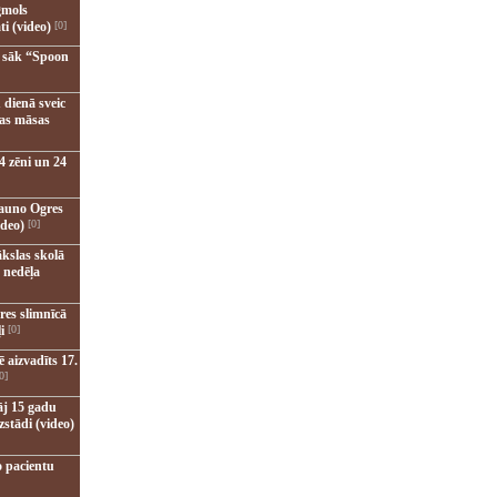
gmols
ti (video)
[0]
u sāk “Spoon
 dienā sveic
nas māsas
4 zēni un 24
jauno Ogres
ideo)
[0]
kslas skolā
 nedēļa
res slimnīcā
i
[0]
 aizvadīts 17.
0]
āj 15 gadu
zstādi (video)
o pacientu