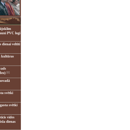
ājoklim
jauni PVC logi
dienai veltīti
 kultūras
vads
deo)
[0]
novadā
ta svētki
gasta svētki
ticis vides
eža dienas