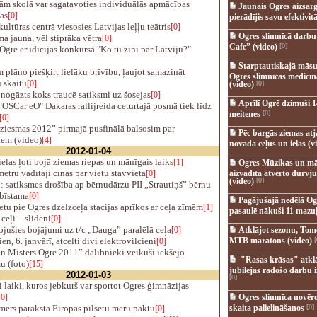
m skolā var sagatavoties individuālās apmācības
Jaunais Ogres aizsar
ās
[0]
pierādījis savu efektivitā
ultūras centrā viesosies Latvijas leļļu teātris
[0]
Ogres slimnīcā darb
 jauna, vēl stiprāka vētra
[0]
Cafe” (video)
[0]
Ogrē erudīcijas konkursa "Ko tu zini par Latviju?"
Starptautiskajā māsu
plāno piešķirt lielāku brīvību, ļaujot samazināt
Ogres slimnīcas medicī
 skaitu
[0]
(video)
[0]
nogāzts koks traucē satiksmi uz šosejas
[0]
Aprīlī Ogrē dzimuši 1
OSCar eO" Dakaras rallijreida ceturtajā posmā tiek līdz
meitenes
[0]
[0]
ziesmas 2012” pirmajā pusfinālā balsosim par
Pēc bargās ziemas at
iem (video)
[4]
novada ceļus un ielas (v
2012-01-04
elas ļoti bojā ziemas riepas un mānīgais laiks
[1]
Ogres Mūzikas un mā
tru vadītāji cīnās par vietu stāvvietā
[0]
aizvadīta atvērto durvju
(video)
[0]
 satiksmes drošība ap bērnudārzu PII „Strautiņš” bērnu
 bīstama
[0]
Pagājušajā nedēļā Og
tu pie Ogres dzelzceļa stacijas aprīkos ar ceļa zīmēm
[1]
pasaulē nākuši 11 mazuļ
eļi – slideni
[0]
jušies bojājumi uz t/c „Dauga” paralēlā ceļa
[0]
Atklājot sezonu, Tomē
en, 6. janvārī, atcelti divi elektrovilcieni
MTB maratons (video)
[
[0]
n Misters Ogre 2011” dalībnieki veikuši iekšējo
"Rasas krāsas" atkl
u (foto)
[15]
jubilejas radošo darbu i
2012-01-03
[0]
laiki, kuros jebkurš var sportot Ogres ģimnāzijas
[0]
Ogres slimnīca novēr
ērs paraksta Eiropas pilsētu mēru paktu
skaita palielināšanos
[0]
[0]