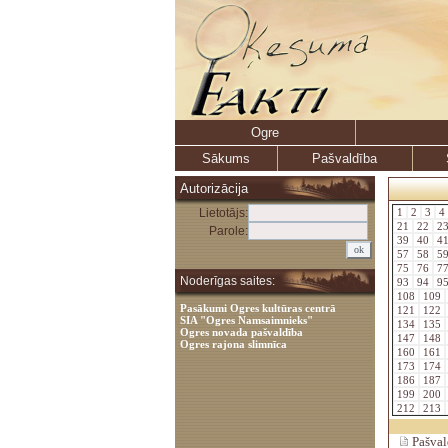
Ogre
Sākums
Pašvaldība
Autorizācija
Lietotājs:
1
2
3
4
21
22
2
Parole:
39
40
4
57
58
5
75
76
7
Noderīgas saites:
93
94
9
108
109
Pasākumi Ogres kultūras centrā
121
122
SIA "Ogres Namsaimnieks"
134
135
Ogres novada pašvaldība
147
148
Ogres rajona slimnīca
160
161
173
174
186
187
199
200
212
213
Pašval