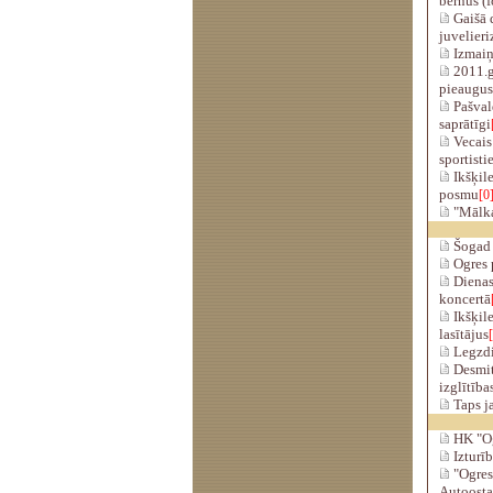
bērnus (f
Gaišā d
juvelier
Izmaiņ
2011.g
pieaugus
Pašvald
saprātīgi
Vecais 
sportisti
Ikšķil
posmu
[0
"Mālka
Šogad 
Ogres p
Dienas 
koncertā
Ikšķile
lasītājus
Legzdi
Desmit
izglītība
Taps j
HK "Ogr
Izturīb
"Ogres 
Autoosta