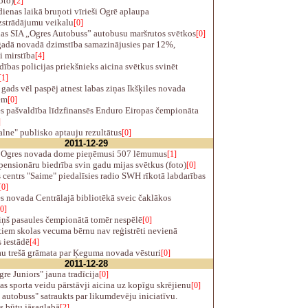
oto)
[2]
ienas laikā bruņoti vīrieši Ogrē aplaupa
izstrādājumu veikalu
[0]
as SIA „Ogres Autobuss” autobusu maršrutos svētkos
[0]
adā novadā dzimstība samazinājusies par 12%,
i mirstība
[4]
ības policijas priekšnieks aicina svētkus svinēt
[1]
gads vēl paspēj atnest labas ziņas Ikšķiles novada
em
[0]
es pašvaldība līdzfinansēs Enduro Eiropas čempionāta
]
lne" publisko aptauju rezultātus
[0]
2011-12-29
Ogres novada dome pieņēmusi 507 lēmumus
[1]
ensionāru biedrība svin gadu mijas svētkus (foto)
[0]
centrs "Saime" piedalīsies radio SWH rīkotā labdarības
[0]
s novada Centrālajā bibliotēkā sveic čaklākos
[0]
ņš pasaules čempionātā tomēr nespēlē
[0]
iem skolas vecuma bērnu nav reģistrēti nevienā
s iestādē
[4]
au trešā grāmata par Ķeguma novada vēsturi
[0]
2011-12-28
e Juniors" jauna tradīcija
[0]
as sporta veidu pārstāvji aicina uz kopīgu skrējienu
[0]
autobuss" satraukts par likumdevēju iniciatīvu.
s būtu jāsaglabā
[2]