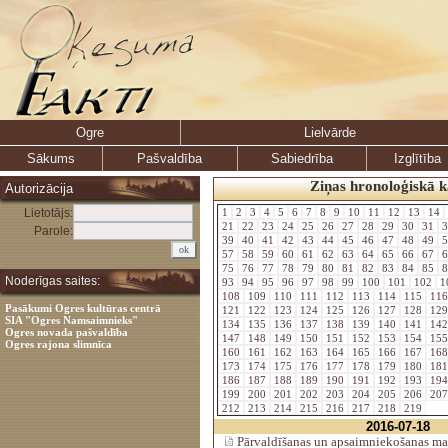
Ogre
Lielvārde
Sākums
Pašvaldība
Sabiedrība
Izglītība
Ziņas hronoloģiskā k
Autorizācija
Lietotājs:
1
2
3
4
5
6
7
8
9
10
11
12
13
14
21
22
23
24
25
26
27
28
29
30
31
3
Parole:
39
40
41
42
43
44
45
46
47
48
49
5
57
58
59
60
61
62
63
64
65
66
67
6
75
76
77
78
79
80
81
82
83
84
85
8
Noderīgas saites:
93
94
95
96
97
98
99
100
101
102
1
108
109
110
111
112
113
114
115
11
Pasākumi Ogres kultūras centrā
121
122
123
124
125
126
127
128
12
SIA "Ogres Namsaimnieks"
134
135
136
137
138
139
140
141
14
Ogres novada pašvaldība
147
148
149
150
151
152
153
154
15
Ogres rajona slimnīca
160
161
162
163
164
165
166
167
16
173
174
175
176
177
178
179
180
18
186
187
188
189
190
191
192
193
19
199
200
201
202
203
204
205
206
20
212
213
214
215
216
217
218
219
2016-07-18
Pārvaldīšanas un apsaimniekošanas mak