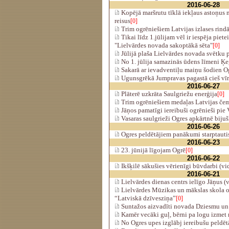
2016-06-28
Kopējā maršrutu tīklā iekļaus astoņus 
reisus
[0]
Trim ogrēniešiem Latvijas izlases rindā
Tikai līdz 1.jūlijam vēl ir iespēja piet
"Lielvārdes novada sakoptākā sēta"
[0]
Jūlijā plaša Lielvārdes novada svētku
No 1. jūlija samazinās ūdens līmeni 
Sakarā ar ievadventiļu maiņu šodien O
Ugunsgrēkā Jumpravas pagastā cieš vīri
2016-06-27
Plāterē uzkrāta Saulgriežu enerģija
[0]
Trim ogrēniešiem medaļas Latvijas če
Jāņos pamatīgi iereibuši ogrēnieši pie
Vasaras saulgrieži Ogres apkārtnē bijuši
2016-06-26
Ogres peldētājiem panākumi starptauti
2016-06-23
23. jūnijā līgojam Ogrē
[0]
2016-06-22
Ikšķilē sākušies vērienīgi būvdarbi (vi
2016-06-21
Lielvārdes dienas centrs ielīgo Jāņus (
Lielvārdes Mūzikas un mākslas skola o
“Latviskā dzīvesziņa”
[0]
Suntažos aizvadīti novada Dziesmu un 
Kamēr vecāki guļ, bērni pa logu izmet
No Ogres upes izglābj iereibušu peldēt