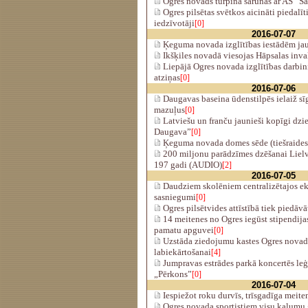
Ogres novads turpina sarunas ar AS “Sa
Ogres pilsētas svētkos aicināti piedalī
iedzīvotāji
[0]
2016-07-07
Ķeguma novada izglītības iestādēm jau
Ikšķiles novadā viesojas Hāpsalas inva
Liepājā Ogres novada izglītības darbini
atziņas
[0]
2016-07-06
Daugavas baseina ūdenstilpēs ielaiž sī
mazuļus
[0]
Latviešu un franču jaunieši kopīgi dzi
Daugava”
[0]
Ķeguma novada domes sēde (tiešraides
200 miljonu parādzīmes dzēšanai Lielv
197 gadi (AUDIO)
[2]
2016-07-05
Daudziem skolēniem centralizētajos e
sasniegumi
[0]
Ogres pilsētvides attīstībā tiek piedāvā
14 meitenes no Ogres iegūst stipendij
pamatu apguvei
[0]
Uzstāda ziedojumu kastes Ogres novad
labiekārtošanai
[4]
Jumpravas estrādes parkā koncertēs leģ
„Pērkons”
[0]
2016-07-04
Iespiežot roku durvīs, trīsgadīga meit
Ogres novada sportistiem visu kalumu 