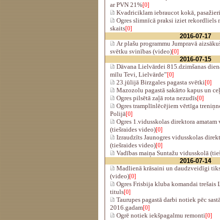
ar PVN 21%
[0]
Kvadriciklam iebraucot kokā, pasažier
Ogres slimnīcā praksi iziet rekordliels
skaits
[0]
2016-07-17
Ar plašu programmu Jumpravā aizsākuš
svētku svinības (video)
[0]
2016-07-15
Dāvana Lielvārdei 815.dzimšanas dienā
mīlu Tevi, Lielvārde”
[0]
23.jūlijā Birzgales pagasta svētki
[0]
Mazozolu pagastā sakārto kapus un ce
Ogres pilsētā zaļā rota nezudīs
[0]
Ogres tramplīnlēcējiem vērtīga treniņ
Polijā
[0]
Ogres 1.vidusskolas direktora amatam v
(tiešraides video)
[0]
Izraudzīts Jaunogres vidusskolas direk
(tiešraides video)
[0]
Vadības maiņa Suntažu vidusskolā (tieš
2016-07-14
Madlienā krāsaini un daudzveidīgi tiks
(video)
[0]
Ogres Frisbija kluba komandai trešais 
tituls
[0]
Taurupes pagastā darbi notiek pēc sast
2016.gadam
[0]
Ogrē notiek iekšpagalmu remonti
[0]