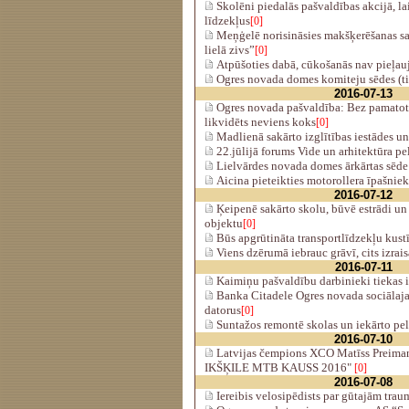
Skolēni piedalās pašvaldības akcijā, l
līdzekļus
[0]
Meņģelē norisināsies makšķerēšanas s
lielā zivs”
[0]
Atpūšoties dabā, cūkošanās nav pieļa
Ogres novada domes komiteju sēdes (ti
2016-07-13
Ogres novada pašvaldība: Bez pamatot
likvidēts neviens koks
[0]
Madlienā sakārto izglītības iestādes u
22.jūlijā forums Vide un arhitektūra pe
Lielvārdes novada domes ārkārtas sēd
Aicina pieteikties motorollera īpašnie
2016-07-12
Ķeipenē sakārto skolu, būvē estrādi un 
objektu
[0]
Būs apgrūtināta transportlīdzekļu kust
Viens dzērumā iebrauc grāvī, cits izrai
2016-07-11
Kaimiņu pašvaldību darbinieki tiekas i
Banka Citadele Ogres novada sociālaj
datorus
[0]
Suntažos remontē skolas un iekārto pe
2016-07-10
Latvijas čempions XCO Matīss Preima
IKŠĶILE MTB KAUSS 2016"
[0]
2016-07-08
Iereibis velosipēdists par gūtajām tra