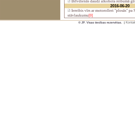
Brīvdienās daudz alkohola reibumā gū
2016-06-20
Iereibis vīrs ar motorolleri "plosās" pa
stāvlaukumu
[0]
Kontak
© JP. Visas tiesības rezervētas.
|