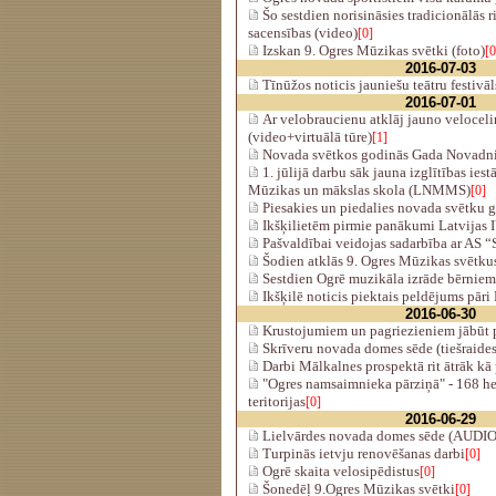
Šo sestdien norisināsies tradicionālās 
sacensības (video)
[0]
Izskan 9. Ogres Mūzikas svētki (foto)
[0
2016-07-03
Tīnūžos noticis jauniešu teātru festivāl
2016-07-01
Ar velobraucienu atklāj jauno veloce
(video+virtuālā tūre)
[1]
Novada svētkos godinās Gada Novadn
1. jūlijā darbu sāk jauna izglītības ies
Mūzikas un mākslas skola (LNMMS)
[0]
Piesakies un piedalies novada svētku g
Ikšķilietēm pirmie panākumi Latvijas 
Pašvaldībai veidojas sadarbība ar AS “S
Šodien atklās 9. Ogres Mūzikas svētk
Sestdien Ogrē muzikāla izrāde bērniem
Ikšķilē noticis piektais peldējums pāri
2016-06-30
Krustojumiem un pagriezieniem jābūt
Skrīveru novada domes sēde (tiešraides
Darbi Mālkalnes prospektā rit ātrāk kā 
"Ogres namsaimnieka pārziņā" - 168 he
teritorijas
[0]
2016-06-29
Lielvārdes novada domes sēde (AUDIO
Turpinās ietvju renovēšanas darbi
[0]
Ogrē skaita velosipēdistus
[0]
Šonedēļ 9.Ogres Mūzikas svētki
[0]