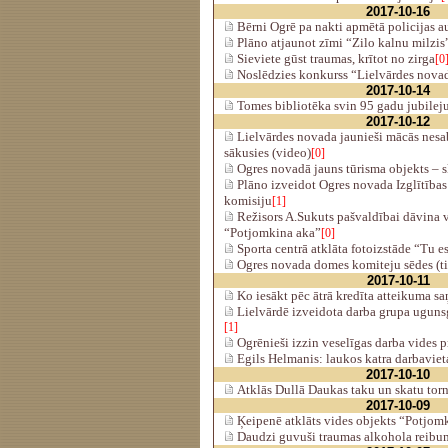
2017-10-16
Bērni Ogrē pa nakti apmētā policijas a
Plāno atjaunot zīmi “Zilo kalnu milzis
Sieviete gūst traumas, krītot no zirga
[0
Noslēdzies konkurss “Lielvārdes novad
2017-10-14
Tomes bibliotēka svin 95 gadu jubileju
2017-10-12
Lielvārdes novada jaunieši mācās nesab
sākusies (video)
[0]
Ogres novadā jauns tūrisma objekts – s
Plāno izveidot Ogres novada Izglītības
komisiju
[1]
Režisors A.Sukuts pašvaldībai dāvina 
“Potjomkina aka”
[0]
Sporta centrā atklāta fotoizstāde “Tu es
Ogres novada domes komiteju sēdes (ti
2017-10-11
Ko iesākt pēc ātrā kredīta atteikuma s
Lielvārdē izveidota darba grupa uguns
[1]
Ogrēnieši izzin veselīgas darba vides 
Egils Helmanis: laukos katra darbavieta
2017-10-10
Atklās Dullā Daukas taku un skatu torn
2017-10-09
Ķeipenē atklāts vides objekts “Potjom
Daudzi guvuši traumas alkohola reibu