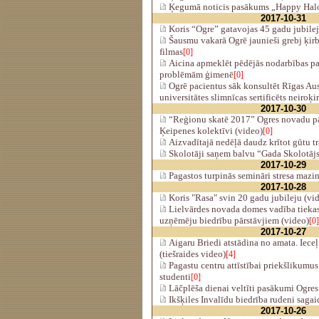
Ķegumā noticis pasākums „Happy Hal
2017-10-31
Koris “Ogre” gatavojas 45 gadu jubile
Šausmu vakarā Ogrē jaunieši grebj ķir
filmas
[0]
Aicina apmeklēt pēdējās nodarbības p
problēmām ģimenē
[0]
Ogrē pacientus sāk konsultēt Rīgas Au
universitātes slimnīcas sertificēts neiroķi
2017-10-30
“Reģionu skatē 2017” Ogres novadu pā
Ķeipenes kolektīvi (video)
[0]
Aizvadītajā nedēļā daudz krītot gūtu 
Skolotāji saņem balvu “Gada Skolotāj
2017-10-29
Pagastos turpinās semināri stresa mazi
2017-10-28
Koris "Rasa" svin 20 gadu jubileju (vi
Lielvārdes novada domes vadība tiekas
uzņēmēju biedrību pārstāvjiem (video)
[0]
2017-10-27
Aigaru Briedi atstādina no amata. Iece
(tiešraides video)
[4]
Pagastu centru attīstībai priekšlikumu
studenti
[0]
Lāčplēša dienai veltīti pasākumi Ogre
Ikšķiles Invalīdu biedrība rudeni sagai
2017-10-26