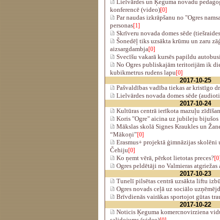
Lielvārdes un Ķeguma novadu pedagogi
konferencē (video)
[0]
Par naudas izkrāpšanu no "Ogres namsa
personas
[1]
Skrīveru novada domes sēde (tiešraides
Šonedēļ tiks uzsākta krūmu un zaru zā
aizsargdambja
[0]
Svecīšu vakarā kursēs papildu autobus
No Ogres publiskajām teritorijām ik d
kubikmetrus rudens lapu
[0]
2017-10-25
Pašvaldības vadība tiekas ar kristīgo 
Lielvārdes novada domes sēde (audiotie
2017-10-24
Kultūras centrā ierīkota mazuļu zīdīšan
Koris "Ogre" aicina uz jubileju bijušos
Mākslas skolā Signes Kraukles un Žane
“Mākoņi”
[0]
Erasmus+ projektā ģimnāzijas skolēni u
Čehiju
[0]
Ko ņemt vērā, pērkot lietotas preces?
[0
Ogres peldētāji no Valmieras atgriežas 
2017-10-23
Tunelī pilsētas centrā uzsākta liftu izb
Ogres novads ceļā uz sociālo uzņēmēj
Brīvdienās vairākas sportojot gūtas tr
2017-10-22
Noticis Ķeguma komercnovirziena vid
salidojums (video)