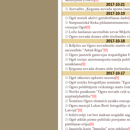
[0]
2017-10-21
Aizvadīts ,,Ķeguma novada sporta laure
2017-10-19
Ogrē notiek aktīvi greiderēšanas darbi
[
Starptautiskā Koka pūšaminstrumentu 
viesojas Ogrē
[0]
Ložu šaušanas sacensībās uzvar Miķel
Ogres novada domes sēde (tiešraides v
2017-10-18
Ikšķiles un Ogres novadnieki startēs v
sacensībās “Arēnā Rīga”
[0]
Ogres jaunieši gatavojas iespaidīgām 
Ogrē izziņo autotransporta tuneļa publ
uzsākšanu
[0]
Ķeguma novada domes sēde (tiešraides
2017-10-17
Ogrē sākusies apkures sezona
[0]
Ogrē notiks fotogrāfijas seminārs "Ego
Ogres peldētājiem veiksmīgs starts če
Notiks pasākums “Ogres novads ceļā uz
uzņēmējdarbību”
[0]
Šomēnes Ogres slimnīcā uzsāks osteop
Ogres muzejā Lukas Berti fotogrāfiju i
Latvijā”
[0]
Iedzīvotāji var bez maksas nogādāt sagr
Ogrē atklās pirmo publiski pieejamo m
pārtīšanas telpu
[0]
Jauniešu koris "Impulss" svin jubileju
[