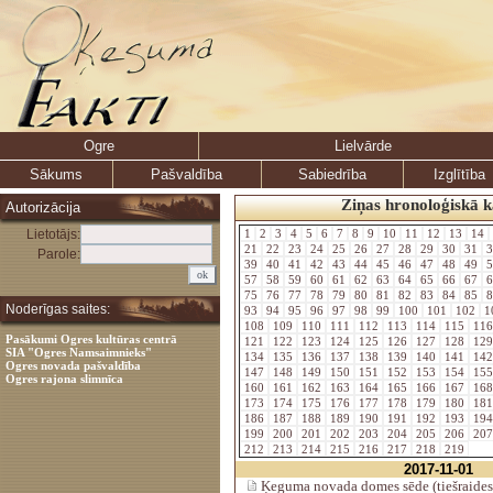
Ogre
Lielvārde
Sākums
Pašvaldība
Sabiedrība
Izglītība
Ziņas hronoloģiskā k
Autorizācija
Lietotājs:
1
2
3
4
5
6
7
8
9
10
11
12
13
14
21
22
23
24
25
26
27
28
29
30
31
3
Parole:
39
40
41
42
43
44
45
46
47
48
49
5
57
58
59
60
61
62
63
64
65
66
67
6
75
76
77
78
79
80
81
82
83
84
85
8
Noderīgas saites:
93
94
95
96
97
98
99
100
101
102
1
108
109
110
111
112
113
114
115
11
Pasākumi Ogres kultūras centrā
121
122
123
124
125
126
127
128
12
SIA "Ogres Namsaimnieks"
134
135
136
137
138
139
140
141
14
Ogres novada pašvaldība
147
148
149
150
151
152
153
154
15
Ogres rajona slimnīca
160
161
162
163
164
165
166
167
16
173
174
175
176
177
178
179
180
18
186
187
188
189
190
191
192
193
19
199
200
201
202
203
204
205
206
20
212
213
214
215
216
217
218
219
2017-11-01
Ķeguma novada domes sēde (tiešraides