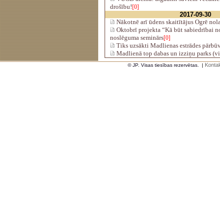
drošību!
[0]
2017-09-30
Nākotnē arī ūdens skaitītājus Ogrē nolas
Oktobrī projekta “Kā būt sabiedrībai 
noslēguma seminārs
[0]
Tiks uzsākti Madlienas estrādes pārbūv
Madlienā top dabas un izziņu parks (v
Kontak
© JP. Visas tiesības rezervētas.
|