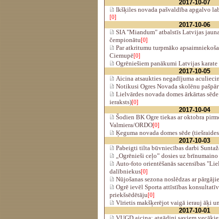
2017-10-07
Ikšķiles novada pašvaldība apgalvo lab
[0]
2017-10-06
SIA "Miandum" atbalstīs Latvijas jaun
čempionātu
[0]
Par atkritumu turpmāko apsaimniekoša
Ciemupē
[0]
Ogrēniešiem panākumi Latvijas karate
2017-10-05
Aicina atsaukties negadījuma aculieci
Notikusi Ogres Novada skolēnu pašpā
Lielvārdes novada domes ārkārtas sēde 
ieraksts)
[0]
2017-10-04
Šodien BK Ogre tiekas ar oktobra pirmo
Valmiera/ORDO
[0]
Ķeguma novada domes sēde (tiešraides
2017-10-03
Pabeigti tilta būvniecības darbi Sunta
„Ogrēnieši ceļo” dosies uz brīnumain
Auto-foto orientēšanās sacensības "Lie
dalībniekus
[0]
Nūjošanas sezona noslēdzas ar pārgājie
Ogrē ievēl Sporta attīstības konsultatī
priekšsēdētāju
[0]
Vīrietis makšķerējot vaigā ierauj āķi 
2017-10-01
VUGD aicina: atgādini saviem vecāki