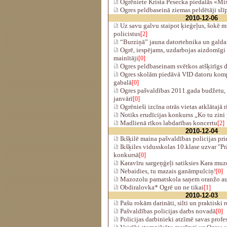
Ogrēniete Krista Pesecka piedalās «M
Ogres peldbaseinā ziemas peldētāji slī
2010-12-06
Uz savu galvu staipot ķieģeļus, šokē 
policistus
[2]
“Burziņā” jauna datortehnika un galda
Ogrē, iespējams, uzdarbojas aizdomīgi
mainītāji
[0]
Ogres peldbaseinam svētkos atšķirīgs d
Ogres skolām piedāvā VID datoru komp
gabalā
[0]
Ogres pašvaldības 2011.gada budžetu, 
janvārī
[0]
Ogrēnieši izcīna otrās vietas atklātajā 
Notiks erudīcijas konkurss „Ko tu zini 
Madlienā rīkos labdarības koncertu
[2]
2010-12-04
Ikšķilē maina pašvaldības policijas pr
Ikšķiles vidusskolas 10.klase uzvar "Pr
konkursā
[0]
Karavīru sargeņģeļi satiksies Kara muz
Nebaidies, tu mazais ganāmpulciņ!
[0]
Mazozolu pamatskola saņem oranžo a
Obdiralovka* Ogrē un ne tikai
[1]
2010-12-03
Pašu rokām darināti, silti un praktiski 
Pašvaldības policijas darbs novadā
[0]
Policijas darbinieki atzīmē savas profe