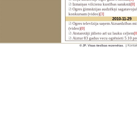
Izmaiņas vilcienu kustības sarakstā
[0]
Ogres ģimnāzijas audzēkņi sagatavojuši
konkursam (video)
[3]
2010-11-29
Ogres televīzija saņem Aizsardzības min
(video)
[0]
Atstarotāji jālieto arī uz lauku ceļiem
[0
Aiztur 83 gadus vecu ogrēnieti 5.10 pr
Kontak
© JP. Visas tiesības rezervētas.
|