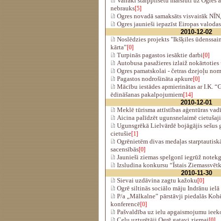
Vairāki starppilsētu maršruti uz Ogres 
nebrauks
[5]
Ogres novadā samaksāts visvairāk NĪN, 
Ogres jaunieši iepazīst Eiropas valodas
2010-12-02
Noslēdzies projekts "Ikšķiles ūdenssaim
kārta”
[0]
Turpinās pagastos iesāktie darbi
[0]
Autobusa pasažieres izlaiž nokārtoties 
Ogres pamatskolai - četras dzejoļu nom
Pagastos nodrošināta apkure
[0]
Mācību iestādes apmierinātas ar I.K. 
ēdināšanas pakalpojumiem
[14]
2010-12-01
Meklē tūrisma attīstības aģentūras vad
Aicina palīdzēt ugunsnelaimē cietušaj
Ugunsgrēkā Lielvārdē bojāgājis sešus g
cietušie
[1]
Ogrēnietēm divas medaļas starptautisk
sacensībās
[0]
Jaunieši ziemas spelgonī iegrūž notekg
Izsludina konkursu “Īstais Ziemassvēt
2010-11-30
Sievai uzdāvina zagtu kažoku
[0]
Ogrē siltinās sociālo māju Indrānu ielā
P/a „Mālkalne” pārstāvji piedalās Koh
konferencē
[0]
Pašvaldība uz ielu apgaismojumu iee
Ceļu uzturētāji Ogrē gatavi ziemai
[0]