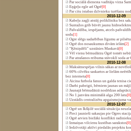
Par sociālā dienesta vadītāju virza Sar
Eņģeļu egle arī Ogrē
[0]
Par citu istabas dzīvnieku turēšanu n
2010-12-09
Kabeļu zagļi atstāj poliklīniku bez sak
Suntažos grib būvēt jaunu hidroelektro
Pašvaldība, iespējams, atcels pašvaldīb
sodu
[1]
Ogre slēgs sadarbības līgumu ar pilsētu
Ogrē dos nosaukumus divām ielām
[2]
“Ķēniņdēli” uzstāsies Maskavā
[0]
Vēl vienu bērnudārzu Ogrē tomēr nebū
Par atrašanos reibuma stāvoklī soda ar 
2010-12-08
Maksātnespējas vilnis sākas ar novēlo
60% cilvēku saskartos ar lielām neērtīb
bez interneta
[0]
Aicina futbola fanus un galda tenisa ci
Darbi pabeigti, bērniem jaunas un mājī
Jaunajā bērnudārzā noslēdzas adaptācij
No 1.janvāra minimālā alga 200 latu
[0]
Uzstādīs centralizētu apgaismojuma va
2010-12-07
Ogrē un Ikšķilē sociālā situācija neuzl
Pieci jaunieši sakaujas pie Ogres stacij
Ogrē arvien biežāki konflikti radiniek
Izmaiņas vilcienu kustības sarakstos
[0]
Iedzīvotāji aktīvi piedalās projektu k