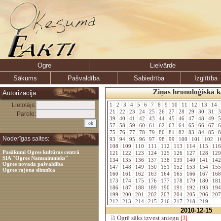
Ogre
Lielvārde
Sākums
Pašvaldība
Sabiedrība
Izglītība
Ziņas hronoloģiskā k
Autorizācija
Lietotājs:
1
2
3
4
5
6
7
8
9
10
11
12
13
14
21
22
23
24
25
26
27
28
29
30
31
3
Parole:
39
40
41
42
43
44
45
46
47
48
49
5
57
58
59
60
61
62
63
64
65
66
67
6
75
76
77
78
79
80
81
82
83
84
85
8
Noderīgas saites:
93
94
95
96
97
98
99
100
101
102
1
108
109
110
111
112
113
114
115
11
Pasākumi Ogres kultūras centrā
121
122
123
124
125
126
127
128
12
SIA "Ogres Namsaimnieks"
134
135
136
137
138
139
140
141
14
Ogres novada pašvaldība
147
148
149
150
151
152
153
154
15
Ogres rajona slimnīca
160
161
162
163
164
165
166
167
16
173
174
175
176
177
178
179
180
18
186
187
188
189
190
191
192
193
19
199
200
201
202
203
204
205
206
20
212
213
214
215
216
217
218
219
2010-12-15
Ogrē sāks izvest sniegu
[3]