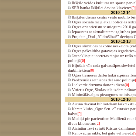
Ikšķilē veidos kultūras un sporta pārva
SEB banka Ikšķilei dāvina klavieres
[0]
2010-12-14
Ikšķiles dienas centrs veido mobilo br
Ogres sociālā māja atkal policijas redz
Ogres orientieristu sasniegumi 2010.g
Iepazīstas ar aktualitātēm izglītības jo
Projekts „Dod „5” drošībai!” deviņos 
2010-12-13
Ogres slimnīcas nākotne neskaidra (vi
Ogres pašvaldība gatavojas iegādāties at
Jauneklis pie iecerētās rāpjas uz trešo 
policijā
[0]
Bijušais vīrs rada galvassāpes sievietei
darbiniekiem
[0]
Ogres tiesneses darba laikā atpūšas Ten
Piedzērušās sētnieces dēļ sauc policiju
Lielvārdē drīzumā donoru diena
[0]
Vīrietis Ogrē, Skolas ielā izdara pašnā
Minimālās algas pieaugums mainīs ap
2010-12-10
Aicina dāvināt bibliotēkām laikrakst
Karatē klubs „Ogre Sen- e” cīnīsies par 
balvu
[0]
Mediķi pie pacientiem Madlienā caur 
divus kilometrus
[2]
Aicinām Tevi svinēt Kristus dzimšanas
Renovācija sākta, bet galu vēl neredz
[