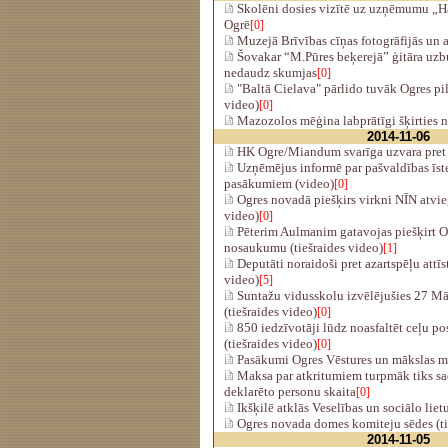
Skolēni dosies vizītē uz uzņēmumu „H
Ogrē
[0]
Muzejā Brīvības cīņas fotogrāfijās un 
Šovakar “M.Pūres beķerejā” ģitāra uzbu
nedaudz skumjas
[0]
"Baltā Cielava" pārlido tuvāk Ogres pil
video)
[0]
Mazozolos mēģina labprātīgi šķirties n
2014-11-06
HK Ogre/Miandum svarīga uzvara pret 
Uzņēmējus informē par pašvaldības īst
pasākumiem (video)
[0]
Ogres novadā piešķirs virkni NĪN atvie
video)
[0]
Pēterim Aulmanim gatavojas piešķirt O
nosaukumu (tiešraides video)
[1]
Deputāti noraidoši pret azartspēļu attīs
video)
[5]
Suntažu vidusskolu izvēlējušies 27 Māl
(tiešraides video)
[0]
850 iedzīvotāji lūdz noasfaltēt ceļu p
(tiešraides video)
[0]
Pasākumi Ogres Vēstures un mākslas 
Maksa par atkritumiem turpmāk tiks sad
deklarēto personu skaita
[0]
Ikšķilē atklās Veselības un sociālo liet
Ogres novada domes komiteju sēdes (ti
2014-11-05