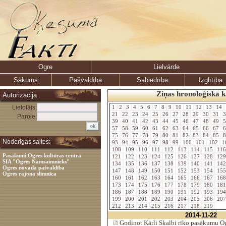
Ogre
Lielvārde
Sākums
Pašvaldība
Sabiedrība
Izglītība
Ziņas hronoloģiskā k
Autorizācija
Lietotājs:
1
2
3
4
5
6
7
8
9
10
11
12
13
14
21
22
23
24
25
26
27
28
29
30
31
3
Parole:
39
40
41
42
43
44
45
46
47
48
49
5
57
58
59
60
61
62
63
64
65
66
67
6
75
76
77
78
79
80
81
82
83
84
85
8
Noderīgas saites:
93
94
95
96
97
98
99
100
101
102
1
108
109
110
111
112
113
114
115
11
Pasākumi Ogres kultūras centrā
121
122
123
124
125
126
127
128
12
SIA "Ogres Namsaimnieks"
134
135
136
137
138
139
140
141
14
Ogres novada pašvaldība
147
148
149
150
151
152
153
154
15
Ogres rajona slimnīca
160
161
162
163
164
165
166
167
16
173
174
175
176
177
178
179
180
18
186
187
188
189
190
191
192
193
19
199
200
201
202
203
204
205
206
20
212
213
214
215
216
217
218
219
2014-11-22
Godinot Kārli Skalbi rīko pasākumu Og