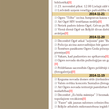
bibliotēkā
[0]
23. novembrī plkst. 12.00 Lielajā zālē
Lielvārdi uzņem veselīgo pašvaldību t
2014-11-21
Ogres "Tilbe" izcīna Jumpravas kausu 
Arī Ogrē HIV testēšanas nedēļa
[0]
Netiek padots ūdens Ogrē, Grīvas pr./R
Vienā dienā Ogrē un Ikšķilē divas dzērā
avārijas
[0]
2014-11-20
Decembrī Ogrē atkal "soļosim" pāri "Ba
Policija aicina autovadītājus būt gata
Šomēnes pasākums Ogres Goda pilsoņa
piemiņai
[0]
Vakars, kad padzerties no spēkavota
[0]
Ogres novada skolās psiholoģijas un ga
[0]
Peldēšanas sacensībās Ogres peldētāji 
(fotogalerija)
[0]
2014-11-19
Ķeguma novada domes sēde (tiešraides
Valsts svētku koncerts Suntažos (fotoga
Arī Ogres novada teritorijā paredzētas
nodarbības
[0]
Decembrī „Es būšu māmiņa” 3 bezmaks
topošajiem vecākiem
[0]
"Fazer" sāk jaunas ražotnes celtniecīb
Ikšķile atbalstīs mikroautobusa iegādi