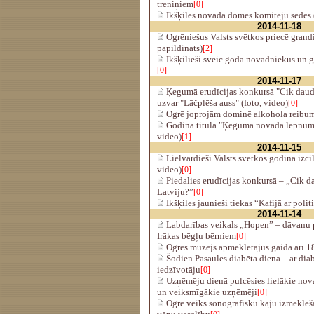
treniņiem
[0]
Ikšķiles novada domes komiteju sēdes (
2014-11-18
Ogrēniešus Valsts svētkos priecē grandi
papildināts)
[2]
Ikšķilieši sveic goda novadniekus un g
[0]
2014-11-17
Ķegumā erudīcijas konkursā "Cik daudz
uzvar "Lāčplēša auss" (foto, video)
[0]
Ogrē joprojām dominē alkohola reibum
Godina titula "Ķeguma novada lepnums
video)
[1]
2014-11-15
Lielvārdieši Valsts svētkos godina izci
video)
[0]
Piedalies erudīcijas konkursā – „Cik d
Latviju?”
[0]
Ikšķiles jaunieši tiekas “Kafijā ar poli
2014-11-14
Labdarības veikals „Hopen” – dāvanu 
Irākas bēgļu bērniem
[0]
Ogres muzejs apmeklētājus gaida arī 1
Šodien Pasaules diabēta diena – ar dia
iedzīvotāju
[0]
Uzņēmēju dienā pulcēsies lielākie nov
un veiksmīgākie uzņēmēji
[0]
Ogrē veiks sonogrāfisku kāju izmeklēš