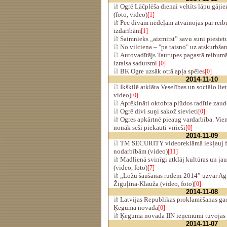
Ogrē Lāčplēša dienai veltīts lāpu gājie
(foto, video)
[1]
Pēc divām nedēļām atvainojas par rei
izdarībām
[1]
Saimnieks „aizmirst” savu suni piesiet
No vilciena – "pa taisno" uz atskurbša
Autovadītājs Taurupes pagastā reibumā
izraisa sadursmi
[0]
BK Ogre uzsāk otrā apļa spēles
[0]
2014-11-10
Ikšķilē atklāta Veselības un sociālo lie
video)
[0]
Aprēķināti oktobra plūdos radītie zau
Ogrē divi suņi sakož sievieti
[0]
Ogres apkārtnē pieaug vardarbība. Vien
nonāk seši piekauti vīrieši
[0]
2014-11-09
TM SECURITY videoreklāmā iekļauj f
nodarbībām (video)
[11]
Madlienā svinīgi atklāj kultūras un jau
(video, foto)
[7]
„Ložu šaušanas rudenī 2014” uzvar Agr
Žiguļina-Klauža (video, foto)
[0]
2014-11-08
Latvijas Republikas proklamēšanas gad
Ķeguma novadā
[0]
Ķeguma novada IIN ieņēmumi tuvojas 
2014-11-07