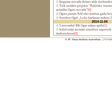
Ķeguma novada domes sēde (tiešraides
Tiek uzsākts projekts “Publisko intern
attīstība Ogres novadā”
[0]
Ogres jaunās NAI tiks testētas gada bei
Sestdien Ogrē „Ložu šaušanas rudens 
2014-11-04
5.novembrī BK Ogre mājas spēle
[1]
Iedzīvotāji aicināti izturēties saprotoš
darbiniekiem
[0]
Kontak
© JP. Visas tiesības rezervētas.
|