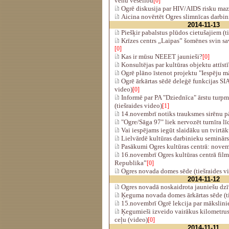
vēnu veselību
[0]
Ogrē diskusija par HIV/AIDS risku ma
Aicina novērtēt Ogres slimnīcas darbin
2014-11-13
Piešķir pabalstus plūdos cietušajiem (t
Krīzes centrs „Laipas” šomēnes svin s
[0]
Kas ir mūsu NEEET jaunieši?
[0]
Konsultējas par kultūras objektu attīstī
Ogrē plāno īstenot projektu "Iespēju mā
Ogrē ārkārtas sēdē deleģē funkcijas SIA
video)
[0]
Informē par PA "Dziednīca" ārstu turp
(tiešraides video)
[1]
14.novembrī notiks trauksmes sirēnu 
"Ogre/Sāga 97" liek nervozēt turnīra l
Vai iespējams iegūt slaidāku un tvirtā
Lielvārdē kultūras darbinieku seminārs
Pasākumi Ogres kultūras centrā: nove
16.novembrī Ogres kultūras centrā film
Republika”
[0]
Ogres novada domes sēde (tiešraides v
2014-11-12
Ogres novadā noskaidrota jauniešu dzī
Ķeguma novada domes ārkārtas sēde (ti
15.novembrī Ogrē lekcija par mākslin
Ķegumieši izveido vairākus kilometru
ceļu (video)
[0]
2014-11-11