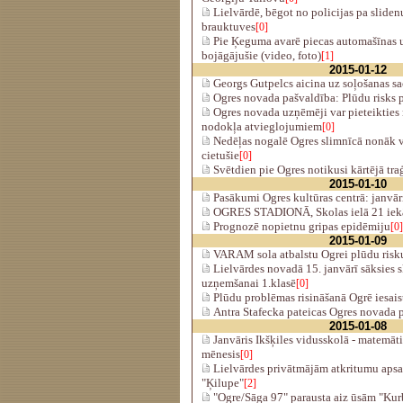
Lielvārdē, bēgot no policijas pa sliden
brauktuves
[0]
Pie Ķeguma avarē piecas automašīnas u
bojāgājušie (video, foto)
[1]
2015-01-12
Georgs Gutpelcs aicina uz soļošanas s
Ogres novada pašvaldība: Plūdu risks 
Ogres novada uzņēmēji var pieteiktie
nodokļa atvieglojumiem
[0]
Nedēļas nogalē Ogres slimnīcā nonāk v
cietušie
[0]
Svētdien pie Ogres notikusi kārtējā tra
2015-01-10
Pasākumi Ogres kultūras centrā: janvāri
OGRES STADIONĀ, Skolas ielā 21 iekār
Prognozē nopietnu gripas epidēmiju
[0]
2015-01-09
VARAM sola atbalstu Ogrei plūdu risk
Lielvārdes novadā 15. janvārī sāksies s
uzņemšanai 1.klasē
[0]
Plūdu problēmas risināšanā Ogrē iesa
Antra Stafecka pateicas Ogres novada p
2015-01-08
Janvāris Ikšķiles vidusskolā - matemāti
mēnesis
[0]
Lielvārdes privātmājām atkritumu aps
"Ķilupe"
[2]
"Ogre/Sāga 97" parausta aiz ūsām "Kur