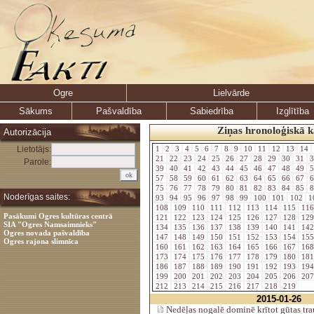
Ogre
Lielvārde
Sākums
Pašvaldība
Sabiedrība
Izglītība
Ziņas hronoloģiskā k
Autorizācija
Lietotājs:
1
2
3
4
5
6
7
8
9
10
11
12
13
14
21
22
23
24
25
26
27
28
29
30
31
3
Parole:
39
40
41
42
43
44
45
46
47
48
49
5
57
58
59
60
61
62
63
64
65
66
67
6
75
76
77
78
79
80
81
82
83
84
85
8
Noderīgas saites:
93
94
95
96
97
98
99
100
101
102
1
108
109
110
111
112
113
114
115
11
Pasākumi Ogres kultūras centrā
121
122
123
124
125
126
127
128
12
SIA "Ogres Namsaimnieks"
134
135
136
137
138
139
140
141
14
Ogres novada pašvaldība
147
148
149
150
151
152
153
154
15
Ogres rajona slimnīca
160
161
162
163
164
165
166
167
16
173
174
175
176
177
178
179
180
18
186
187
188
189
190
191
192
193
19
199
200
201
202
203
204
205
206
20
212
213
214
215
216
217
218
219
2015-01-26
Nedēļas nogalē dominē krītot gūtas tr