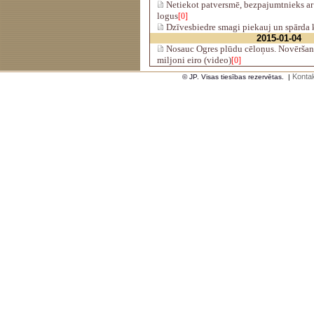
Netiekot patversmē, bezpajumtnieks a
logus
[0]
Dzīvesbiedre smagi piekauj un spārda 
2015-01-04
Nosauc Ogres plūdu cēloņus. Novēršana
miljoni eiro (video)
[0]
Kontak
© JP. Visas tiesības rezervētas.
|