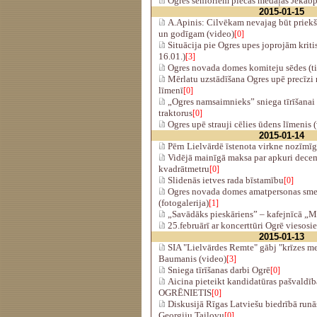
Ogres senioriem piecas medaļas Jēkabp
2015-01-15
A.Apinis: Cilvēkam nevajag būt priek
un godīgam (video)
[0]
Situācija pie Ogres upes joprojām kriti
16.01.)
[3]
Ogres novada domes komiteju sēdes (ti
Mērlatu uzstādīšana Ogres upē precīzi
līmenī
[0]
„Ogres namsaimnieks” sniega tīrīšanai
traktorus
[0]
Ogres upē strauji cēlies ūdens līmenis 
2015-01-14
Pērn Lielvārdē īstenota virkne nozīmīg
Vidējā mainīgā maksa par apkuri decem
kvadrātmetru
[0]
Slidenās ietves rada bīstamību
[0]
Ogres novada domes amatpersonas smeļ
(fotogalerija)
[1]
„Savādāks pieskāriens” – kafejnīcā „M.
25.februārī ar koncerttūri Ogrē viesosi
2015-01-13
SIA "Lielvārdes Remte" gābj "krīzes me
Baumanis (video)
[3]
Sniega tīrīšanas darbi Ogrē
[0]
Aicina pieteikt kandidatūras pašval
OGRĒNIETIS
[0]
Diskusijā Rīgas Latviešu biedrībā runā
Georgiju Tailovu
[0]