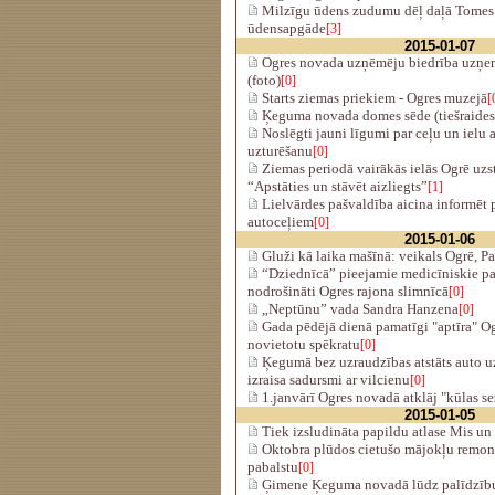
Milzīgu ūdens zudumu dēļ daļā Tomes 
ūdensapgāde
[3]
2015-01-07
Ogres novada uzņēmēju biedrība uzņem 
(foto)
[0]
Starts ziemas priekiem - Ogres muzejā
[
Ķeguma novada domes sēde (tiešraides
Noslēgti jauni līgumi par ceļu un iel
uzturēšanu
[0]
Ziemas periodā vairākās ielās Ogrē uzst
“Apstāties un stāvēt aizliegts”
[1]
Lielvārdes pašvaldība aicina informēt 
autoceļiem
[0]
2015-01-06
Gluži kā laika mašīnā: veikals Ogrē, P
“Dziednīcā” pieejamie medicīniskie pa
nodrošināti Ogres rajona slimnīcā
[0]
„Neptūnu” vada Sandra Hanzena
[0]
Gada pēdējā dienā pamatīgi "aptīra" Og
novietotu spēkratu
[0]
Ķegumā bez uzraudzības atstāts auto u
izraisa sadursmi ar vilcienu
[0]
1.janvārī Ogres novadā atklāj "kūlas s
2015-01-05
Tiek izsludināta papildu atlase Mis un
Oktobra plūdos cietušo mājokļu remon
pabalstu
[0]
Ģimene Ķeguma novadā lūdz palīdzību ā