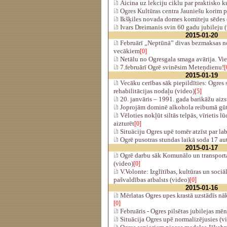
Aicina uz lekciju ciklu par praktisko 
Ogres Kultūras centra Jauniešu korim
Ikšķiles novada domes komiteju sēdes (
Ivars Dreimanis svin 60 gadu jubileju 
2015-01-20
Februārī „Neptūnā” divas bezmaksas n
vecākiem
[0]
Netālu no Ogresgala smaga avārija. Vie
7.februārī Ogrē svinēsim Meteņdienu!
[
2015-01-19
Vecāku cerības sāk piepildīties: Ogres
rehabilitācijas nodaļu (video)
[5]
20. janvāris – 1991. gada barikāžu aizs
Joprojām dominē alkohola reibumā gūt
Vēloties nokļūt siltās telpās, vīrietis l
aizturēt
[0]
Situāciju Ogres upē tomēr atzīst par l
Ogrē pusotras stundas laikā soda 17 au
2015-01-17
Ogrē darbu sāk Komunālo un transport
(video)
[0]
V.Volonte: Izglītības, kultūras un sociā
pašvaldības atbalsts (video)
[0]
2015-01-16
Mērlatas Ogres upes krastā uzstādīs nā
[0]
Februāris - Ogres pilsētas jubilejas mēn
Situācija Ogres upē normalizējusies (v