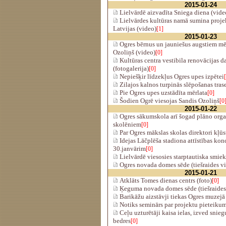
2015-01-24
Lielvārdē aizvadīta Sniega diena (vide
Lielvārdes kultūras namā sumina projek
Latvijas (video)
[1]
2015-01-23
Ogres bērnus un jauniešus augstiem m
Ozoliņš (video)
[0]
Kultūras centra vestibila renovācijas 
(fotogalerija)
[0]
Nepiešķir līdzekļus Ogres upes izpētei
Zilajos kalnos turpinās slēpošanas tras
Pie Ogres upes uzstādīta mērlata
[0]
Šodien Ogrē viesojas Sandis Ozoliņš
[0
2015-01-22
Ogres sākumskola arī šogad plāno orga
skolēniem
[0]
Par Ogres mākslas skolas direktori kļū
Idejas Lāčplēša stadiona attīstības konc
30.janvārim
[0]
Lielvārdē viesosies starptautiska smiek
Ogres novada domes sēde (tiešraides v
2015-01-21
Atklāts Tomes dienas centrs (foto)
[0]
Ķeguma novada domes sēde (tiešraides
Barikāžu aizstāvji tiekas Ogres muzejā 
Notiks seminārs par projektu pieteikum
Ceļu uzturētāji kaisa ielas, izved snieg
bedres
[0]