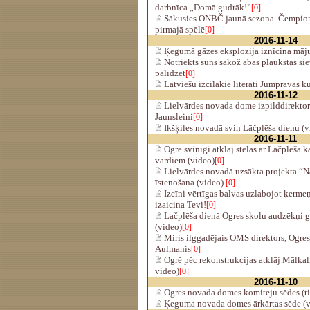
darbnīca „Domā gudrāk!”
[0]
Sākusies ONBČ jaunā sezona. Čempio
pirmajā spēlē
[0]
2016-11-14
Ķegumā gāzes eksplozija iznīcina māju;
Notriekts suns sakož abas plaukstas sie
palīdzēt
[0]
Latviešu izcilākie literāti Jumpravas k
2016-11-12
Lielvārdes novada dome izpilddirektor
Jaunsleini
[0]
Ikšķiles novadā svin Lāčplēša dienu (v
2016-11-11
Ogrē svinīgi atklāj stēlas ar Lāčplēša 
vārdiem (video)
[0]
Lielvārdes novadā uzsākta projekta “N
īstenošana (video)
[0]
Izcīni vērtīgas balvas uzlabojot ķermeņ
izaicina Tevi!
[0]
Lačplēša dienā Ogres skolu audzēkņi g
(video)
[0]
Miris ilggadējais OMS direktors, Ogres
Aulmanis
[0]
Ogrē pēc rekonstrukcijas atklāj Mālkal
video)
[0]
2016-11-10
Ogres novada domes komiteju sēdes (ti
Ķeguma novada domes ārkārtas sēde (v