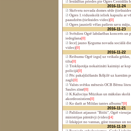
Iestādītas priedes pie Ogres Centrālās 
2016-11-24
Skrīveru novada domes sēde (tiešraides
Ogres 1.vidusskolā ieliek kapsulu ar 
paaudzēm (tiešraides video)
[0]
Ogres jaunieši vēlas pašiem savu māju,
2016-11-23
Svētdien Ogrē labdarības koncerts un p
iedegšana
[0]
Ieceļ jauno Ķeguma novada sociālā dien
video)
[0]
2016-11-22
Reibumu Ogrē izguļ uz veikala grīdas, 
tilta
[0]
Trokšņotāja nokaitināti kaimiņi ar ko
policijā
[0]
Pēc pakaļdzīšanās Ikšķilē uz karstām
zagli
[0]
Valsts svētku mēnesis OCB Bērnu litera
Saules zīmē
[0]
K.Kažociņa Mūzikas un mākslas skolā 
akordeonistiem
[0]
Ko darīt ar Mildas tantes albumu?
[0]
2016-11-21
Palīdzot atjaunot "Bitīti", Ogrē viesoj
ministrijas pārstāvji (video)
[4]
Izkāpjot no vannas, gūst traumas un n
2016-11-19
Pasniedz apbalvojumus „Goda Lielvārd