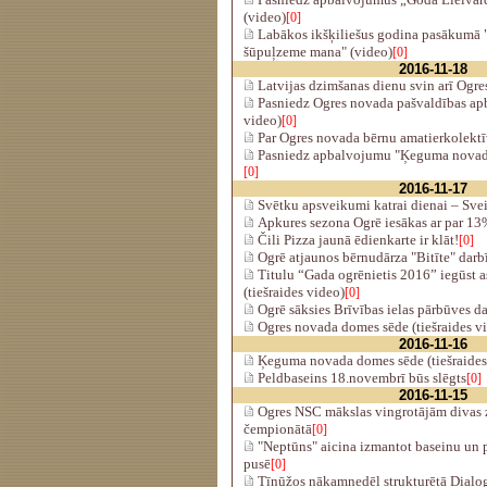
(video)
[0]
Labākos ikšķiliešus godina pasākumā "
šūpuļzeme mana" (video)
[0]
2016-11-18
Latvijas dzimšanas dienu svin arī Ogres
Pasniedz Ogres novada pašvaldības apb
video)
[0]
Par Ogres novada bērnu amatierkolekt
Pasniedz apbalvojumu "Ķeguma novad
[0]
2016-11-17
Svētku apsveikumi katrai dienai – Svei
Apkures sezona Ogrē iesākas ar par 13
Čili Pizza jaunā ēdienkarte ir klāt!
[0]
Ogrē atjaunos bērnudārza "Bitīte" darbī
Titulu “Gada ogrēnietis 2016” iegūst a
(tiešraides video)
[0]
Ogrē sāksies Brīvības ielas pārbūves da
Ogres novada domes sēde (tiešraides v
2016-11-16
Ķeguma novada domes sēde (tiešraides
Peldbaseins 18.novembrī būs slēgts
[0]
2016-11-15
Ogres NSC mākslas vingrotājām divas z
čempionātā
[0]
"Neptūns" aicina izmantot baseinu un p
pusē
[0]
Tīnūžos nākamnedēļ strukturētā Dialog