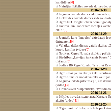
kandidātus
[0]
Mainījies Ikšķiles novada domes deput
2016-11-30
Ķeguma novada domes ārkārtas sēde (ti
Lielvārdes novada domes sēde (audiotie
Ogres NSC vieglatlētiem desmit godal
Pavlovai un Prancānam medaļas karatē 
2016"
[0]
2016-11-29
Jauniešu kora “Impulss” dziedātāji lep
diriģentēm
[0]
Vēl tikai dažas dienas gaidīs akcijas 
kurpju kastītes (video)
[0]
Notikusi Ogres Novada skolēnu pašpā
Biedrības „Latvijas Sarkanais Krusts” 
tikšanos
[0]
Šodien BK Ogre/Kumho Tyre pret Rakv
2016-11-28
Ogrē uzsāk jaunu akciju kaķu sterilizāci
Ogres slimnīcā nonāk vairāki kautiņos s
Ķegumā iededz pilsētas egli, kas darin
(video)
[3]
Tīnūžos svin Starptautisko Invalīdu d
2016-11-26
Ikšķiles novadā īsteno ārsta Kaspara Ūd
akciju (video)
[1]
2016-11-25
"Ogre Juniors" hokejisti cīnās par katr