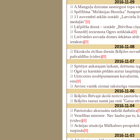
2016-11-09
A.Manguļa dziesma sasniegusi topa vir
Spēlfilma "Melānijas Hronika" Jumpra
11.novembrī atklās izstādi „Latviešu lit
medaļās”
[0]
Lāčplēša dienā – izstāde „Brīvības cīņ
Šonedēļ ieziemota Ogres strūklaka
[0]
Lielvārdes novada domes ārkārtas sēde 
ieraksts)
[0]
2016-11-08
Ekoskolu rīcības dienās Ikšķiles nova
pašvaldību (video)
[0]
2016-11-07
Spītējot aukstajam laikam, dzērumu izg
Ogrē uz karstām pēdām aiztur laupītāj
Uzticoties noslēpumainam kavalierim, 
eiro
[0]
Arvien vairāk ziemai raksturīgu traum
2016-11-06
Ikšķiles Brīvajā skolā noticis jauniešu
Ikšķiles tautas namā jau otrā "Gaisa trī
2016-11-04
Patriotisko aksesuāru radošā darbnīca
[
Veselības ministre: Nav šaubu par to, k
(video)
[0]
Avārijas situācija Mālkalnes prospektā
turpinās
[0]
2016-11-03