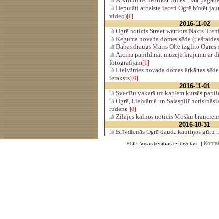
Atkritumus nedrīkst izmest, kur pagad
Deputāti atbalsta ieceri Ogrē būvēt jau
video)
[0]
2016-11-02
Ogrē noticis Street warriors Nakts Tren
Ķeguma novada domes sēde (tiešraides
Dabas draugs Māris Olte izglīto Ogres 
Aicina papildināt muzeja krājumu ar d
fotogrāfijām
[1]
Lielvārdes novada domes ārkārtas sēde 
ieraksts)
[0]
2016-11-01
Svecīšu vakarā uz kapiem kursēs papil
Ogrē, Lielvārdē un Salaspilī norisināsies
rudens"
[0]
Zilajos kalnos noticis Mošķu braucien
2016-10-31
Brīvdienās Ogrē daudz kautiņos gūtu 
Kontak
© JP. Visas tiesības rezervētas.
|