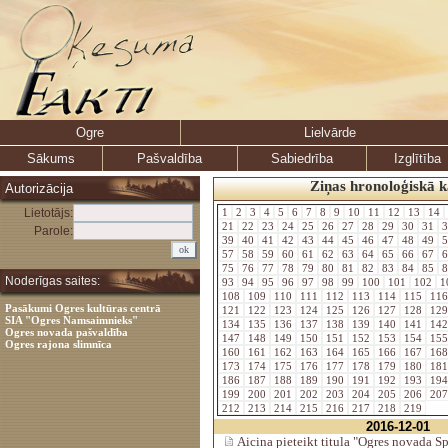
Ogre
Lielvārde
Sākums
Pašvaldība
Sabiedrība
Izglītība
Ziņas hronoloģiskā k
Autorizācija
Lietotājs:
1
2
3
4
5
6
7
8
9
10
11
12
13
14
21
22
23
24
25
26
27
28
29
30
31
3
Parole:
39
40
41
42
43
44
45
46
47
48
49
5
57
58
59
60
61
62
63
64
65
66
67
6
75
76
77
78
79
80
81
82
83
84
85
8
Noderīgas saites:
93
94
95
96
97
98
99
100
101
102
1
108
109
110
111
112
113
114
115
11
Pasākumi Ogres kultūras centrā
121
122
123
124
125
126
127
128
12
SIA "Ogres Namsaimnieks"
134
135
136
137
138
139
140
141
14
Ogres novada pašvaldība
147
148
149
150
151
152
153
154
15
Ogres rajona slimnīca
160
161
162
163
164
165
166
167
16
173
174
175
176
177
178
179
180
18
186
187
188
189
190
191
192
193
19
199
200
201
202
203
204
205
206
20
212
213
214
215
216
217
218
219
2016-12-01
Aicina pieteikt titula "Ogres novada Sp