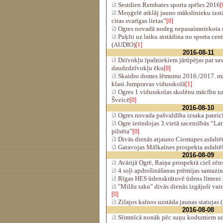
Sestdien Rembates sporta spēles 2016
[
Meņģelē atklāj jauno mākslinieku izst
citas svarīgas lietas”
[0]
Ogres novadā nodeg nepasaimniekota 
Puķīti uz laiku atstādina no sporta cen
(AUDIO)
[1]
2016-08-11
Dzīvokļu īpašniekiem jārūpējas par sa
daudzdzīvokļu ēku
[0]
Skaidro domes lēmumu 2016./2017. māc
klasi Jumpravas vidusskolā
[1]
Ogres 1.vidusskolas skolēnu mācību u
Šveicē
[0]
2016-08-10
Ogres novada pašvaldība izsaka pateic
Ogre ierindojas 3.vietā sacensībās “Lat
pilsēta”
[0]
Divās dienās atjauno Ciemupes asfaltētā
Gatavojas Mālkalnes prospekta asfaltēš
2016-08-09
Avārijā Ogrē, Raiņa prospektā cieš zēn
4 soļi apdrošināšanas prēmijas samazi
Rīgas HES ūdenskrātuvē ūdens līmeni
"Milžu taku" divās dienās izgājuši vair
[0]
Zilajos kalnos uzstāda jaunas statujas 
2016-08-08
Slimnīcā nonāk pēc suņu kodumiem un