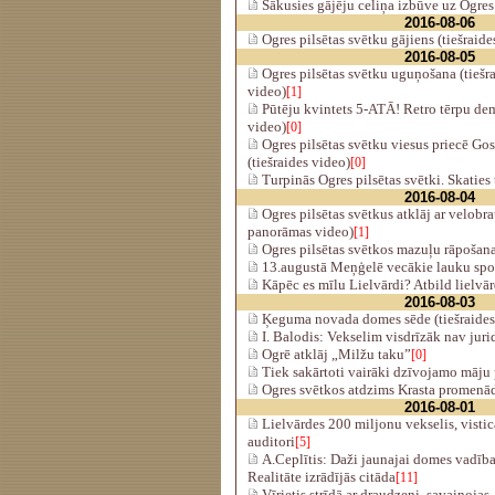
Sākusies gājēju celiņa izbūve uz Ogres
2016-08-06
Ogres pilsētas svētku gājiens (tiešraide
2016-08-05
Ogres pilsētas svētku uguņošana (tiešr
video)
[1]
Pūtēju kvintets 5-ATĀ! Retro tērpu dem
video)
[0]
Ogres pilsētas svētku viesus priecē G
(tiešraides video)
[0]
Turpinās Ogres pilsētas svētki. Skaties 
2016-08-04
Ogres pilsētas svētkus atklāj ar velobra
panorāmas video)
[1]
Ogres pilsētas svētkos mazuļu rāpošana
13.augustā Meņģelē vecākie lauku spor
Kāpēc es mīlu Lielvārdi? Atbild lielvār
2016-08-03
Ķeguma novada domes sēde (tiešraides
I. Balodis: Vekselim visdrīzāk nav juri
Ogrē atklāj „Milžu taku”
[0]
Tiek sakārtoti vairāki dzīvojamo māju
Ogres svētkos atdzims Krasta promenā
2016-08-01
Lielvārdes 200 miljonu vekselis, visti
auditori
[5]
A.Ceplītis: Daži jaunajai domes vadība
Realitāte izrādījās citāda
[11]
Vīrietis strīdā ar draudzeni, savainojas,