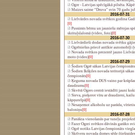
Ogre - Latvijas spēcīgākā pilsēta. Kāp
Maizes saime “Druva” svin 70 gadu ju
2016-07-31
Lielvārdes novada svētkos godina Gad
[0]
Pussimts bērnu un jauniešu mērojas sp
skrituļslalomā (video, foto)
[0]
2016-07-30
Lielvārdieši dodas novada svētku gājie
Ogrēniešus priecē antīkie automobiļi (
Novada svētkos prezentē jauno Lielvā
moto (video)
[0]
2016-07-29
Šodien Ogrē sākas Latvijas čempionāts 
Šodien Ikšķiles novada teritorijā sākas
čempionāts
[0]
Ķeguma novada DUS vaino par krāpšanos
daudzumu
[0]
Skvērā Ogres centrā iestādīti jauni kok
Sieva, pieķerot vīru ar draudzeni, kail
kāpņutelpā
[0]
Nesaņemot alkoholu uz parāda, vīrietis
baloniņu
[0]
2016-07-28
Panākta vienošanās par tuneļu projekt
Fazer Ogrei svētkos dāvinās garāko svi
Ogrē notiks Latvijas čempionāts viegla
Skrīveru novada domes sēde (tiešraides