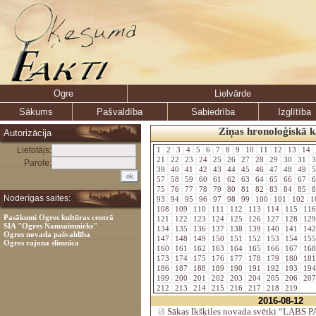
Ogre
Lielvārde
Sākums
Pašvaldība
Sabiedrība
Izglītība
Ziņas hronoloģiskā k
Autorizācija
Lietotājs:
1
2
3
4
5
6
7
8
9
10
11
12
13
14
21
22
23
24
25
26
27
28
29
30
31
3
Parole:
39
40
41
42
43
44
45
46
47
48
49
5
57
58
59
60
61
62
63
64
65
66
67
6
75
76
77
78
79
80
81
82
83
84
85
8
Noderīgas saites:
93
94
95
96
97
98
99
100
101
102
1
108
109
110
111
112
113
114
115
11
Pasākumi Ogres kultūras centrā
121
122
123
124
125
126
127
128
12
SIA "Ogres Namsaimnieks"
134
135
136
137
138
139
140
141
14
Ogres novada pašvaldība
147
148
149
150
151
152
153
154
15
Ogres rajona slimnīca
160
161
162
163
164
165
166
167
16
173
174
175
176
177
178
179
180
18
186
187
188
189
190
191
192
193
19
199
200
201
202
203
204
205
206
20
212
213
214
215
216
217
218
219
2016-08-12
Sākas Ikšķiles novada svētki “LAB