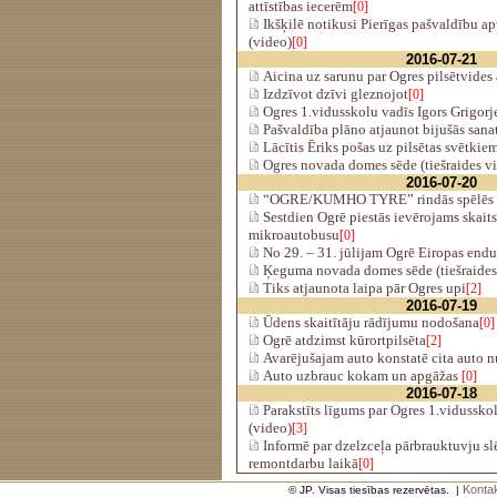
attīstības iecerēm
[0]
Ikšķilē notikusi Pierīgas pašvaldību a
(video)
[0]
2016-07-21
Aicina uz sarunu par Ogres pilsētvides 
Izdzīvot dzīvi gleznojot
[0]
Ogres 1.vidusskolu vadīs Igors Grigorj
Pašvaldība plāno atjaunot bijušās sana
Lācītis Ēriks pošas uz pilsētas svētkie
Ogres novada domes sēde (tiešraides v
2016-07-20
“OGRE/KUMHO TYRE” rindās spēlēs J
Sestdien Ogrē piestās ievērojams skai
mikroautobusu
[0]
No 29. – 31. jūlijam Ogrē Eiropas end
Ķeguma novada domes sēde (tiešraides
Tiks atjaunota laipa pār Ogres upi
[2]
2016-07-19
Ūdens skaitītāju rādījumu nodošana
[0]
Ogrē atdzimst kūrortpilsēta
[2]
Avarējušajam auto konstatē cita auto 
Auto uzbrauc kokam un apgāžas
[0]
2016-07-18
Parakstīts līgums par Ogres 1.vidussko
(video)
[3]
Informē par dzelzceļa pārbrauktuvju sl
remontdarbu laikā
[0]
Kontak
© JP. Visas tiesības rezervētas.
|