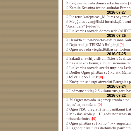
Ķeguma novada domes ārkārtas sēde 
Kamila Krustiņa izcīna sudrabu Eiropa
2016-07-27
Pie retro kafejnīcas „M.Pūres beķereja”
Meņģeles evaņģēliski luteriskajā bazn
“Arcandela” (video)
[0]
Lielvārdes novada domes sēde (AUDIO
2016-07-26
Uzsākta autostāvvietas asfaltēšana Kal
Deju studija TEIXMA Bulgārijā
[0]
Ogres novada vieglatlētikas senioriem
2016-07-25
Sakarā ar avāriju siltumtīklos būs silt
Kaķis sakož bērnu, sievieti satraumē zi
Lielvārdes novada svētki turpinās Lēd
Dodies Ogres pilsētas svētku atklāšana
„DZĪVE IR SVĒTKI”
[0]
Krāšņi un saturīgi aizvadīti Birzgales p
2016-07-24
Lēdmanē atklāj 2,6 kilometrus garu bas
2016-07-22
79 Ogres novada uzņēmēji izrāda atbals
liepas” atjaunošanai
[0]
Ogres NSC vieglatlētiem panākumi Lat
Mākslas skolā jau 18.gadu norisinās st
meistardarbnīcas
[0]
Ogres pilsētas svētki no 4. - 7.augusta
Ilggadējie kultūras darbinieki pauž atb