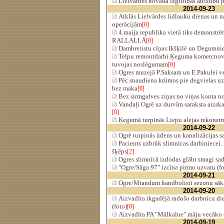
Lielvārdes novadā izglītības attīstību
2014-09-23
Atklās Lielvārdes lidlauku dienas un n
operācijām
[0]
4.maija republika vietā tiks demonst
RALLALLĀ
[0]
Dambretistu cīņas Ikšķilē un Degumni
Telpu remontdarbi Ķeguma komercnovi
tuvojas noslēgumam
[0]
Ogres muzejā P.Saksam un E.Pakulei ve
Pēc snaudiena krūmos pie degvielas uzp
bez maka
[0]
Bez sirmgalves ziņas no viņas konta 
Vandaļi Ogrē uz durvīm saraksta aizska
[0]
Ķegumā turpinās Liepu alejas rekonstr
2014-09-22
Ogrē turpinās ūdens un kanalizācijas sa
Pacients uzbrūk slimnīcas darbiniecei.
šķēps
[2]
Ogres slimnīcā izdodas glābt smagi sad
"Ogre/Sāga 97" izcīna pirmo uzvaru (fo
2014-09-21
Ogre/Miandum handbolisti sezonu sāk 
2014-09-20
Aizvadīta ikgadējā radošo darbnīcu di
(foto)
[0]
Aizvadīta PA "Mālkalne" māju vecāko s
2014-09-19