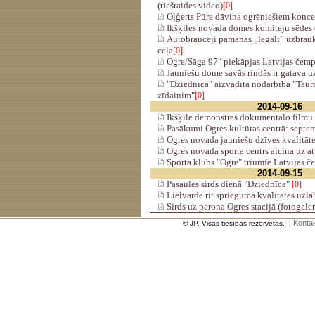
(tiešraides video)
[0]
Oļģerts Pūre dāvina ogrēniešiem koncer
Ikšķiles novada domes komiteju sēdes (
Autobraucēji pamanās „legāli” uzbraukt
ceļa
[0]
Ogre/Sāga 97" piekāpjas Latvijas čem
Jauniešu dome savās rindās ir gatava u
"Dziednīcā" aizvadīta nodarbība "Taur
zīdainim"
[0]
2014-09-16
Ikšķilē demonstrēs dokumentālo filmu 
Pasākumi Ogres kultūras centrā: septe
Ogres novada jauniešu dzīves kvalitāte
Ogres novada sporta centrs aicina uz a
Sporta klubs "Ogre" triumfē Latvijas č
2014-09-15
Pasaules sirds dienā "Dziednīca"
[0]
Lielvārdē rit sprieguma kvalitātes uzla
Sirds uz perona Ogres stacijā (fotogaler
Kontak
© JP. Visas tiesības rezervētas.
|