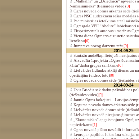
„Mālkalni” un „Dziednīcu” apvienos a
Namsaimnieks” (tiešraides video)
[3]
Ogres novada domes ārkārtas sēde (tieš
Ogres NSC audzēknēm sešas medaļas s
Pēc ministrijas ieteikuma atceļ saisto
Ogresgala VPII “Ābelīte” labiekārtoti r
Eksperimentāls autobusu maršruts Ogre
Vienā dienā Ogrē trīs aizturētie saistīb
lietošanu
[0]
Jumpravā nozog dārzeņu ražu
[0]
2014-09-25
Suntažu audzēkņi lietojuši neatļautus
Aizvadīta 1.projekta „Ogres ūdenssaimni
kārta”darba grupas sanāksme
[0]
Lielvārdes lidlauku atklāj dienas un n
operācijām (video, foto)
[0]
Ogres novada domes sēde (tiešraides v
2014-09-24
Uvis Briedis sāk darbu pašvaldības pol
(tiešraides video)
[0]
Jaunie Ogres hokejisti – Latvijas čempi
Ķeguma novada domes ārkārtas sēde (ti
Lielvārdes novada domes sēde (tiešraid
Lielvārdes novadā pieejams ģimenes a
„Ekonomisko” apgaismojumu Ogrē, uz š
nepietiekamu
[1]
Ogres novadā plāno uzstādīt informatīv
Lems par papildus luksofora sekcijas u