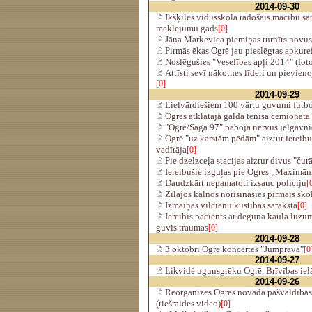
2014-09-30
Ikšķiles vidusskolā radošais mācību sat
meklējumu gads
[0]
Jāņa Markevica piemiņas turnīrs novu
Pirmās ēkas Ogrē jau pieslēgtas apkure
Noslēgušies "Veselības apļi 2014" (fot
Attīsti sevī nākotnes līderi un pievien
[0]
2014-09-29
Lielvārdiešiem 100 vārtu guvumi futbol
Ogres atklātajā galda tenisa čemionātā
"Ogre/Sāga 97" pabojā nervus jelgavn
Ogrē "uz karstām pēdām" aiztur iereibu
vadītāja
[0]
Pie dzelzceļa stacijas aiztur divus "čur
Iereibušie izguļas pie Ogres „Maximā
Daudzkārt nepamatoti izsauc policiju
[
Zilajos kalnos norisināsies pirmais sk
Izmaiņas vilcienu kustības sarakstā
[0]
Iereibis pacients ar deguna kaula lūzum
guvis traumas
[0]
2014-09-28
3.oktobrī Ogrē koncertēs "Jumprava"
[0
2014-09-27
Likvidē ugunsgrēku Ogrē, Brīvības ielā
2014-09-26
Reorganizēs Ogres novada pašvaldības
(tiešraides video)
[0]