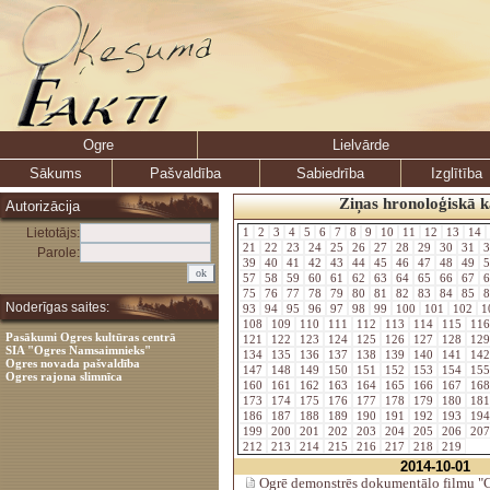
Ogre
Lielvārde
Sākums
Pašvaldība
Sabiedrība
Izglītība
Ziņas hronoloģiskā k
Autorizācija
Lietotājs:
1
2
3
4
5
6
7
8
9
10
11
12
13
14
21
22
23
24
25
26
27
28
29
30
31
3
Parole:
39
40
41
42
43
44
45
46
47
48
49
5
57
58
59
60
61
62
63
64
65
66
67
6
75
76
77
78
79
80
81
82
83
84
85
8
Noderīgas saites:
93
94
95
96
97
98
99
100
101
102
1
108
109
110
111
112
113
114
115
11
Pasākumi Ogres kultūras centrā
121
122
123
124
125
126
127
128
12
SIA "Ogres Namsaimnieks"
134
135
136
137
138
139
140
141
14
Ogres novada pašvaldība
147
148
149
150
151
152
153
154
15
Ogres rajona slimnīca
160
161
162
163
164
165
166
167
16
173
174
175
176
177
178
179
180
18
186
187
188
189
190
191
192
193
19
199
200
201
202
203
204
205
206
20
212
213
214
215
216
217
218
219
2014-10-01
Ogrē demonstrēs dokumentālo filmu "C