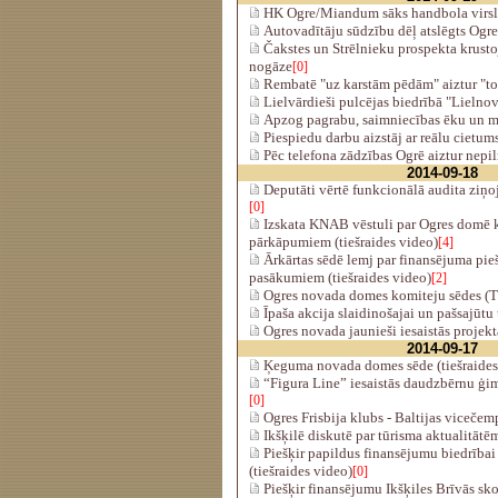
HK Ogre/Miandum sāks handbola virsl
Autovadītāju sūdzību dēļ atslēgts Ogr
Čakstes un Strēlnieku prospekta krusto
nogāze
[0]
Rembatē "uz karstām pēdām" aiztur "to
Lielvārdieši pulcējas biedrībā "Lielno
Apzog pagrabu, saimniecības ēku un 
Piespiedu darbu aizstāj ar reālu cietu
Pēc telefona zādzības Ogrē aiztur nep
2014-09-18
Deputāti vērtē funkcionālā audita ziņo
[0]
Izskata KNAB vēstuli par Ogres domē 
pārkāpumiem (tiešraides video)
[4]
Ārkārtas sēdē lemj par finansējuma pi
pasākumiem (tiešraides video)
[2]
Ogres novada domes komiteju sēdes 
Īpaša akcija slaidinošajai un pašsajūtu
Ogres novada jaunieši iesaistās proje
2014-09-17
Ķeguma novada domes sēde (tiešraides
“Figura Line” iesaistās daudzbērnu ģi
[0]
Ogres Frisbija klubs - Baltijas vicečem
Ikšķilē diskutē par tūrisma aktualitātēm
Piešķir papildus finansējumu biedrībai
(tiešraides video)
[0]
Piešķir finansējumu Ikšķiles Brīvās sk