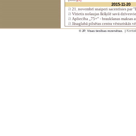
2015-11-20
21. novembrī snaiperi sacentīsies par 
Vīrietis nošaujas Ikšķilē savā dzīvesvi
Apliecība „75+” - braukšanas maksas 
Jāsaglabā pilsētas centra vēsturiskās vē
Kontak
© JP. Visas tiesības rezervētas.
|