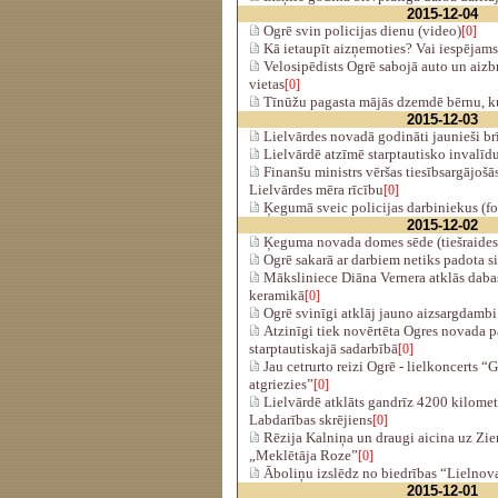
2015-12-04
Ogrē svin policijas dienu (video)
[0]
Kā ietaupīt aizņemoties? Vai iespējam
Velosipēdists Ogrē sabojā auto un aiz
vietas
[0]
Tīnūžu pagasta mājās dzemdē bērnu, k
2015-12-03
Lielvārdes novadā godināti jaunieši brī
Lielvārdē atzīmē starptautisko invalīd
Finanšu ministrs vēršas tiesībsargājošās
Lielvārdes mēra rīcību
[0]
Ķegumā sveic policijas darbiniekus (fo
2015-12-02
Ķeguma novada domes sēde (tiešraides
Ogrē sakarā ar darbiem netiks padota s
Māksliniece Diāna Vernera atklās dab
keramikā
[0]
Ogrē svinīgi atklāj jauno aizsargdambi
Atzinīgi tiek novērtēta Ogres novada p
starptautiskajā sadarbībā
[0]
Jau cetrurto reizi Ogrē - lielkoncerts “Gr
atgriezies”
[0]
Lielvārdē atklāts gandrīz 4200 kilome
Labdarības skrējiens
[0]
Rēzija Kalniņa un draugi aicina uz Zi
„Meklētāja Roze”
[0]
Āboliņu izslēdz no biedrības “Lielnov
2015-12-01