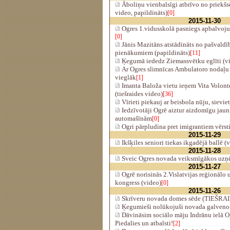
Āboliņu vienbalsīgi atbrīvo no priekšsē
video, papildināts)
[0]
2015-11-30
Ogres 1.vidusskolā pasniegs apbalvoju
[0]
Jānis Mazitāns atstādināts no pašvaldīb
pienākumiem (papildināts)
[11]
Ķegumā iededz Ziemassvētku eglīti (v
Ar Ogres slimnīcas Ambulatoro nodaļu 
vieglāk
[1]
Imanta Baloža vietu ieņem Vita Volonte
(tiešraides video)
[36]
Vīrieti piekauj ar beisbola nūju, sievie
Iedzīvotāji Ogrē aiztur aizdomīgu jauni
automašīnām
[0]
Ogri pārpludina pret imigrantiem vērsti
2015-11-29
Ikšķiles seniori tiekas ikgadējā ballē (
2015-11-28
Sveic Ogres novada veiksmīgākos uzņē
2015-11-27
Ogrē norisinās 2.Vislatvijas reģionālo
kongress (video)
[0]
2015-11-26
Skrīveru novada domes sēde (TIEŠRA
Ķegumieši nolūkojuši novada galveno e
Dāvināsim sociālo māju Indrānu ielā O
Piedalies un atbalsti!
[2]