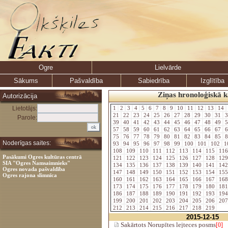
Ogre
Lielvārde
Sākums
Pašvaldība
Sabiedrība
Izglītība
Ziņas hronoloģiskā k
Autorizācija
Lietotājs:
1
2
3
4
5
6
7
8
9
10
11
12
13
14
21
22
23
24
25
26
27
28
29
30
31
3
Parole:
39
40
41
42
43
44
45
46
47
48
49
5
57
58
59
60
61
62
63
64
65
66
67
6
75
76
77
78
79
80
81
82
83
84
85
8
Noderīgas saites:
93
94
95
96
97
98
99
100
101
102
1
108
109
110
111
112
113
114
115
11
Pasākumi Ogres kultūras centrā
121
122
123
124
125
126
127
128
12
SIA "Ogres Namsaimnieks"
134
135
136
137
138
139
140
141
14
Ogres novada pašvaldība
147
148
149
150
151
152
153
154
15
Ogres rajona slimnīca
160
161
162
163
164
165
166
167
16
173
174
175
176
177
178
179
180
18
186
187
188
189
190
191
192
193
19
199
200
201
202
203
204
205
206
20
212
213
214
215
216
217
218
219
2015-12-15
Sakārtots Norupītes lejteces posms
[0]