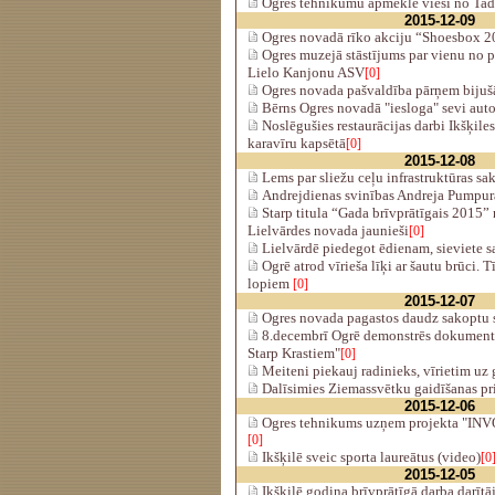
Ogres tehnikumu apmeklē viesi no Tadž
2015-12-09
Ogres novadā rīko akciju “Shoesbox 
Ogres muzejā stāstījums par vienu no 
Lielo Kanjonu ASV
[0]
Ogres novada pašvaldība pārņem bijušā
Bērns Ogres novadā "iesloga" sevi aut
Noslēgušies restaurācijas darbi Ikšķile
karavīru kapsētā
[0]
2015-12-08
Lems par sliežu ceļu infrastruktūras sa
Andrejdienas svinības Andreja Pumpur
Starp titula “Gada brīvprātīgais 2015”
Lielvārdes novada jaunieši
[0]
Lielvārdē piedegot ēdienam, sieviete 
Ogrē atrod vīrieša līķi ar šautu brūci. 
lopiem
[0]
2015-12-07
Ogres novada pagastos daudz sakoptu s
8.decembrī Ogrē demonstrēs dokumentāl
Starp Krastiem"
[0]
Meiteni piekauj radinieks, vīrietim uz 
Dalīsimies Ziemassvētku gaidīšanas pr
2015-12-06
Ogres tehnikums uzņem projekta "INVO
[0]
Ikšķilē sveic sporta laureātus (video)
[0
2015-12-05
Ikšķilē godina brīvprātīgā darba darītā