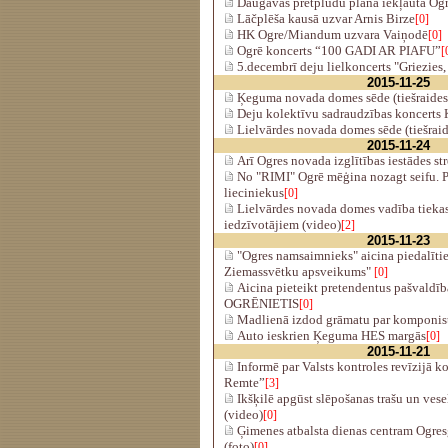
Daugavas pretplūdu plānā iekļauta Og
Lāčplēša kausā uzvar Arnis Birze
[0]
HK Ogre/Miandum uzvara Vaiņodē
[0]
Ogrē koncerts “100 GADI AR PIAFU”
[
5.decembrī deju lielkoncerts "Griezies, 
2015-11-25
Ķeguma novada domes sēde (tiešraides
Deju kolektīvu sadraudzības koncerts
Lielvārdes novada domes sēde (tiešraid
2015-11-24
Arī Ogres novada izglītības iestādes st
No "RIMI" Ogrē mēģina nozagt seifu. P
lieciniekus
[0]
Lielvārdes novada domes vadība tiekas
iedzīvotājiem (video)
[2]
2015-11-23
"Ogres namsaimnieks" aicina piedalīti
Ziemassvētku apsveikums"
[0]
Aicina pieteikt pretendentus pašval
OGRĒNIETIS
[0]
Madlienā izdod grāmatu par komponist
Auto ieskrien Ķeguma HES margās
[0]
2015-11-21
Informē par Valsts kontroles revīzijā k
Remte”
[3]
Ikšķilē apgūst slēpošanas trašu un ves
(video)
[0]
Ģimenes atbalsta dienas centram Ogres
(foto)
[0]