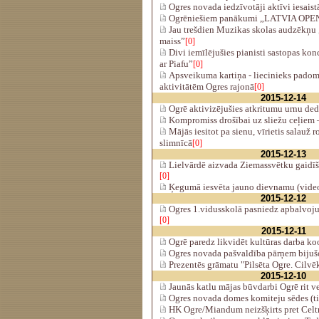
Ogres novada iedzīvotāji aktīvi iesaist
Ogrēniešiem panākumi „LATVIA OPE
Jau trešdien Muzikas skolas audzēkņu
maiss”
[0]
Divi iemīlējušies pianisti sastopas ko
ar Piafu”
[0]
Apsveikuma kartiņa - liecinieks padomj
aktivitātēm Ogres rajonā
[0]
2015-12-14
Ogrē aktivizējušies atkritumu urnu ded
Kompromiss drošībai uz sliežu ceļiem 
Mājās iesitot pa sienu, vīrietis salauž
slimnīcā
[0]
2015-12-13
Lielvārdē aizvada Ziemassvētku gaidīš
[0]
Ķegumā iesvēta jauno dievnamu (vide
2015-12-12
Ogres 1.vidusskolā pasniedz apbalvoj
[0]
2015-12-11
Ogrē paredz likvidēt kultūras darba ko
Ogres novada pašvaldība pārņem bijušo
Prezentēs grāmatu "Pilsēta Ogre. Cilvēk
2015-12-10
Jaunās katlu mājas būvdarbi Ogrē rit v
Ogres novada domes komiteju sēdes (ti
HK Ogre/Miandum neizšķirts pret Celt