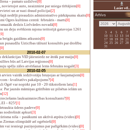
diena – pamats uzdzīvei
[0]
 novietojot auto, neaizmirst par sniega tīrītājiem
[0]
Lasiet vēl..
ievietei un ar nazi draud policijai
[2]
Arhīvs
šajā nedēļā pieaudzis administratīvo pārkāpumu skaits
[0]
i Ogres kultūras centrā: februāris - marts
[0]
ismazāk dedzis Lielvārdes novadā
[0]
 un deju svētkiem rajona teritorijā gatavojas 1261
3
4
5
6
7
[0]
10
11
12
13
14
 beigās gaidāms atkusnis
[0]
17
18
19
20
21
24
25
26
27
28
n pusaudžu Uzticības tālrunī konsultēs par drošību
31
[0]
2010-02-07
 deklarācijas VID jāiesniedz ne ātrāk par maiju
[0]
ilītes būs arī Latvijas reģionos
[0]
auju spēļu zāles atvēršanai lems februāra nogalē
[3]
2010-02-05
 arvien vairāk iedzīvotāju bruņojas ar šaujamajiem
[0]
ecom - kvalitatīvs pakalpojums?
[4]
i Ogrē var nopirkt par 10 - 20 tūkstošiem latu
[1]
a: Par jaunās māmiņas grūtībām uz pilsētas ielām un
em
[12]
pieciešams lauksaimniecības konsultants?
[0]
EI – 825!
[1]
ārtraukta ūdens padeve
[0]
as nodrošināt apkuri
[3]
ūrisma niša – pasākumi un aktīvā atpūta (video)
[0]
s Ziemas olimpiādē arī ogrēnieši
[0]
ām vai iesniegt paziņojumus par palīgēkām (video)
[0]