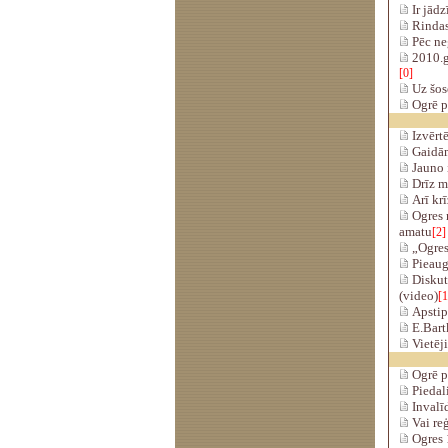
Ir jādz
Rindas 
Pēc ne
2010.g
[0]
Uz šose
Ogrē pā
Izvērt
Gaidām
Jauno i
Drīz mo
Arī krī
Ogres 
amatu
[2]
„Ogres
Pieaug
Diskut
(video)
[1
Apstip
E.Bart
Vietēji
Ogrē p
Piedali
Invalī
Vai re
Ogres 1