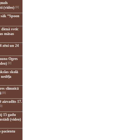
gmols
ti (video)
[0]
u sāk “Spoon
 dienā sveic
nas māsas
4 zēni un 24
jauno Ogres
ideo)
[0]
kslas skolā
 nedēļa
res slimnīcā
i
[0]
 aizvadīts 17.
0]
āj 15 gadu
zstādi (video)
o pacientu