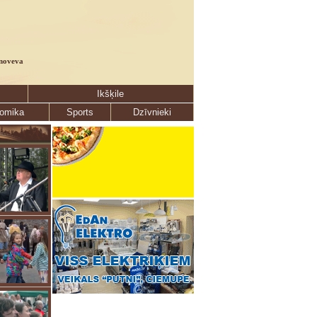
noveva
Ikšķile
omika
Sports
Dzīvnieki