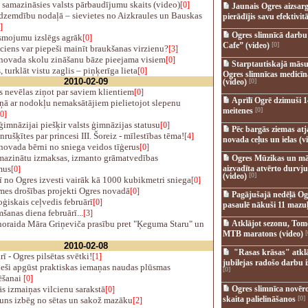
samazināsies valsts pārbaudījumu skaits (video)
[0]
Jaunais Ogres aizsar
dzemdību nodaļā – sievietes no Aizkraules un Bauskas
pierādījis savu efektivitā
]
Ogres slimnīcā darb
mojumu izslēgs agrāk
[0]
Cafe” (video)
[0]
ciens var piepeši mainīt braukšanas virzienu?
[3]
novada skolu zināšanu bāze pieejama visiem
[0]
Starptautiskajā māsu
, turklāt vistu zaglis – piņķerīga lieta
[0]
Ogres slimnīcas medicī
2010-02-09
(video)
[0]
 nevēlas ziņot par saviem klientiem
[0]
Aprīlī Ogrē dzimuši 1
ņā ar nodokļu nemaksātājiem pielietojot slepenu
meitenes
[0]
[0]
imnāzijai piešķir valsts ģimnāzijas statusu
[0]
Pēc bargās ziemas at
rušķītes par princesi III. Šoreiz - mīlestības tēma!
[4]
novada ceļus un ielas (v
ovada bērni no sniega veidos tīģerus
[0]
mazinātu izmaksas, izmanto grāmatvedības
Ogres Mūzikas un mā
mus
aizvadīta atvērto durvju
[0]
(video)
[0]
 no Ogres izvesti vairāk kā 1000 kubikmetri sniega
[0]
mes drošības projekti Ogres novadā
[0]
Pagājušajā nedēļā Og
ģiskais ceļvedis februārī
[0]
pasaulē nākuši 11 mazuļ
šanas diena februārī...
[3]
noraida Māra Griņeviča prasību pret "Ķeguma Staru" un
Atklājot sezonu, Tomē
MTB maratons (video)
[
2010-02-08
"Rasas krāsas" atkl
ī - Ogres pilsētas svētki!
[1]
jubilejas radošo darbu i
eši apgūst praktiskas iemaņas naudas plūsmas
[0]
ēšanai
[0]
s izmaiņas vilcienu sarakstā
Ogres slimnīca novēr
[0]
skaita palielināšanos
[0]
suns izbēg no sētas un sakož mazāku
[2]