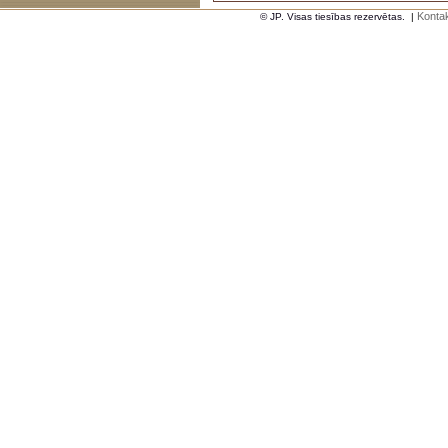
Kontak
© JP. Visas tiesības rezervētas.
|