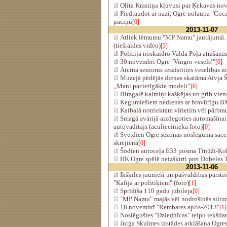
Olita Krastiņa kļuvusi par Ķekavas no
Piedraudot ar nazi, Ogrē nolaupa "Coca
paciņu
[0]
2013-11-07
Atliek lēmumu "MP Namu" jautājumā. S
(tiešraides video)
[3]
Policija noskaidro Valda Poļa atrašanās
30.novembrī Ogrē "Vingro vesels!"
[0]
Aicina seniorus iesaistīties veselības n
Muzejā pēdējās dienas skatāma Aivja Š
„Mani pacietīgākie modeļi”
[0]
Birzgalē kaimiņi kašķējas un grib vien
Ķegumiešiem nedienas ar bravūrīgu 
Kaibalā notriektam vīrietim vēl pārbrau
Smagā avārijā aizdegoties automašīna
autovadītājs (aculiecinieka foto)
[0]
Svētdien Ogrē sezonas noslēguma sace
skrējienā
[0]
Šodien autoceļa E33 posma Tīnūži-Kok
HK Ogre spēlē neizšķirti pret Dobeles 
2013-11-06
Ikšķiles jaunieši un pašvaldības pārstā
"Kafija ar politiķiem" (foto)
[1]
Sprīdīša 110 gadu jubileja
[0]
"MP Namu" majās vēl nodrošinās silt
18.novembrī "Rembates aplis-2013"
[1]
Noslēgušies "Dziednīcas" telpu iekšdar
Jurģa Skulmes izstādes atklāšana Ogre