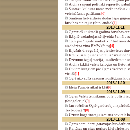
Aicina saņemt politiski represēto pabal
Suntažu kultūras namā meža īpašnieku
veicināšanas pasākums
[0]
Simtiem lielvārdiešu dodas lāpu gājien
brīvības cīnītājus (foto, audio)
[1]
2013-11-11
Ogrēniešu tūkstoši godina brīvības cīnī
Ikšķilē uzdarbojas sērijveida žurnālu z
Ogrē pie "legālo narkotiku" tirdzniecība
aizdedzina viņa BMW (foto)
[4]
Bijušais draugs ālējas pie sievietes du
Izmukuši suņi iedzīvotājus "sveicina" 
Dzērumu izguļ stacijā, uz sliedēm un s
Aicina izkārt valsts karogus un lietot a
Diviem kungiem pie Ogres dzelzceļa sta
vīrieši
[1]
Ogrē aizvadīts sezonas noslēguma kros
2013-11-10
Ideju Pumpis atkal ir klāt
[0]
2013-11-09
Ogres Valsts tehnikuma volejbolisti izc
(fotogalerija)
[0]
Jau svētdien Ogrē garderobju izpārdo
TevNoder2"!
[0]
Uztura bagātinātāju izraisīts nevirāls h
2013-11-08
Ogres bērnudārzi gatavojas būvdarbiem
Kultūras un citas norises Lielvārdes n