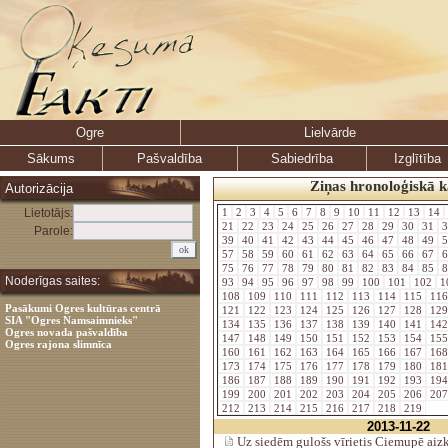
Ogre
Lielvārde
Sākums
Pašvaldība
Sabiedrība
Izglītība
Ziņas hronoloģiskā k
Autorizācija
Lietotājs:
1
2
3
4
5
6
7
8
9
10
11
12
13
14
21
22
23
24
25
26
27
28
29
30
31
3
Parole:
39
40
41
42
43
44
45
46
47
48
49
5
57
58
59
60
61
62
63
64
65
66
67
6
75
76
77
78
79
80
81
82
83
84
85
8
Noderīgas saites:
93
94
95
96
97
98
99
100
101
102
1
108
109
110
111
112
113
114
115
11
Pasākumi Ogres kultūras centrā
121
122
123
124
125
126
127
128
12
SIA "Ogres Namsaimnieks"
134
135
136
137
138
139
140
141
14
Ogres novada pašvaldība
147
148
149
150
151
152
153
154
15
Ogres rajona slimnīca
160
161
162
163
164
165
166
167
16
173
174
175
176
177
178
179
180
18
186
187
188
189
190
191
192
193
19
199
200
201
202
203
204
205
206
20
212
213
214
215
216
217
218
219
2013-11-22
Uz siedēm gulošs vīrietis Ciemupē aiz