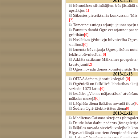
2013-11-14
Bērnudārzu siltinātājiem būs jāstrādā s
apstākļos
[1]
Sākusies pieteikšanās konkursam "Mis 
[2]
Tomēr neizsniegs atļauju jaunas spēļu 
Pārrauto dambi Ogrē cer atjaunot par s
grūtībām
[0]
Noslēdzas ģērbtuvju būvniecība Ogres 
stadionā
[0]
Izņemta būvatļauja Ogres pilsētas note
iekārtu būvniecībai
[0]
Atklāta satiksme Mālkalnes prospekta 
krustojumā
[2]
Ogres novada domes komiteju sēde (tie
2013-11-13
OITAA darbam jānorit koleģiāli
[0]
Ogrēnieši un ikšķilieši labdarības akci
saziedo 1673 latus
[0]
Izstādes „Vienas mājas stāsts” atvēršan
mākslas muzejā
[0]
Lāčplēša diena Ikšķiles novadā (foto)
[
Šodien Ogrē Efektivitātes diena
[0]
2013-11-12
Madlienas Gaismas skrējiens (fotogaler
Daudz labu darbu padarīts (fotogalerija
Ikšķiles novada sieviešu volejbola kom
Rīgas atklātajā amatieru čempionātā vole
„Laipas” šomēnes svin savu 9 gadu pa