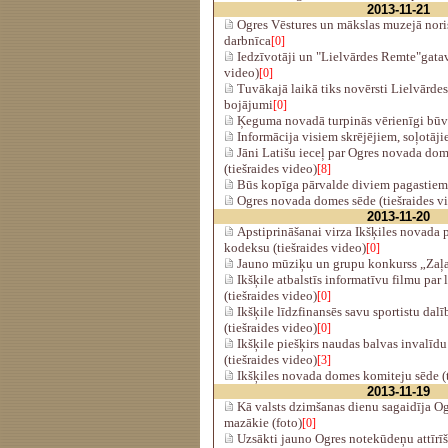
2013-11-21
Ogres Vēstures un mākslas muzejā nori
darbnīca
[0]
Iedzīvotāji un "Lielvārdes Remte"gatav
video)
[0]
Tuvākajā laikā tiks novērsti Lielvārde
bojājumi
[0]
Ķeguma novadā turpinās vērienīgi būv
Informācija visiem skrējējiem, soļotāj
Jāni Latišu ieceļ par Ogres novada dom
(tiešraides video)
[8]
Būs kopīga pārvalde diviem pagastiem
Ogres novada domes sēde (tiešraides v
2013-11-20
Apstiprināšanai virza Ikšķiles novada 
kodeksu (tiešraides video)
[0]
Jauno mūziķu un grupu konkurss „Zaļa
Ikšķile atbalstīs informatīvu filmu par
(tiešraides video)
[0]
Ikšķile līdzfinansēs savu sportistu
(tiešraides video)
[0]
Ikšķile piešķirs naudas balvas invalīdu
(tiešraides video)
[3]
Ikšķiles novada domes komiteju sēde (t
2013-11-19
Kā valsts dzimšanas dienu sagaidīja O
mazākie (foto)
[0]
Uzsākti jauno Ogres notekūdeņu attīrī