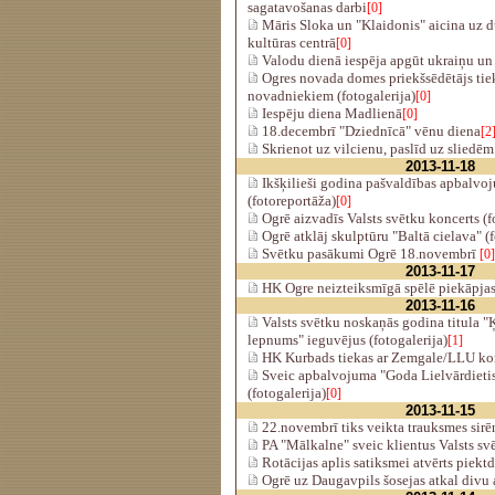
sagatavošanas darbi
[0]
Māris Sloka un "Klaidonis" aicina uz 
kultūras centrā
[0]
Valodu dienā iespēja apgūt ukraiņu un
Ogres novada domes priekšsēdētājs tie
novadniekiem (fotogalerija)
[0]
Iespēju diena Madlienā
[0]
18.decembrī "Dziednīcā" vēnu diena
[2
Skrienot uz vilcienu, paslīd uz sliedēm
2013-11-18
Ikšķilieši godina pašvaldības apbalvo
(fotoreportāža)
[0]
Ogrē aizvadīs Valsts svētku koncerts (f
Ogrē atklāj skulptūru "Baltā cielava" (f
Svētku pasākumi Ogrē 18.novembrī
[0]
2013-11-17
HK Ogre neizteiksmīgā spēlē piekāpja
2013-11-16
Valsts svētku noskaņās godina titula
lepnums" ieguvējus (fotogalerija)
[1]
HK Kurbads tiekas ar Zemgale/LLU k
Sveic apbalvojuma "Goda Lielvārdietis
(fotogalerija)
[0]
2013-11-15
22.novembrī tiks veikta trauksmes sir
PA "Mālkalne" sveic klientus Valsts sv
Rotācijas aplis satiksmei atvērts piekt
Ogrē uz Daugavpils šosejas atkal divu 