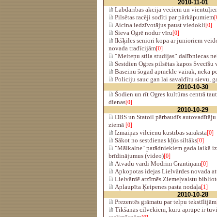
2010-11-01
Labdarības akcija veciem un vientuļi
Pilsētas racēji sodīti par pārkāpumiem
[
Aicina iedzīvotājus paust viedokli
[0]
Sieva Ogrē nodur vīru
[0]
Ikšķiles seniori kopā ar junioriem veid
novada tradīcijām
[0]
“Meiteņu stila studijas” dalībniecas ne
Sestdien Ogres pilsētas kapos Svecīšu 
Baseinu šogad apmeklē vairāk, nekā p
Policiju sauc gan lai savaldītu sievu, 
2010-10-30
Šodien un rīt Ogres kultūras centrā ta
dienas
[0]
2010-10-29
DBS un Statoil pārbaudīs autovadītāju
ziemā
[0]
Izmaiņas vilcienu kustības sarakstā
[0]
Sākot no sestdienas kļūs siltāks
[0]
"Mālkalne" parādniekiem gada laikā iz
brīdinājumus (video)
[0]
Atvadu vārdi Modrim Grantiņam
[0]
Apkopotas idejas Lielvārdes novada att
Lielvārdē atzīmēs Ziemeļvalstu biblio
Aplaupīta Ķeipenes pasta nodaļa
[1]
2010-10-28
Prezentēs grāmatu par telpu tekstīlijām
Tikšanās cilvēkiem, kuru aprūpē ir tuv