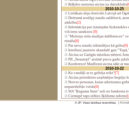
Ikšķiles seniorus aicina uz datorklubu
[
2010-10-25
Lielākais deju festivāls Latvijā arī Ogr
Dzērumā noslēpj naudu saldētavā, aizmi
zādzību
[2]
Informācija par izmaiņām Aizkraukles 
vilcienu sarakstos
[0]
“Meiteņu stila studijas dalībnieces” ve
rituālu
[0]
Par savu naudu izklaidējos kā gribu
[0]
Iereibusi jauniete skandalē gan “Topā
Aicina uz Garīgās mūzikas mēnesi Jum
PII „Strautiņš” atzīmē piecu gadu jubil
Konferencē Madlienā aicina sākt ar m
2010-10-22
Ko vandāļi ar to gribēja teikt?
[7]
Aicina pieteikties uzņēmējus Iespēju 
Notver personas, kuras atkritumus gribē
neparedzētās vietās
[0]
SIA "Ķeguma Stars" soli no bankrota (v
Ciemupē taps infūzo šķīdumu ražotne
[
Kontak
© JP. Visas tiesības rezervētas.
|