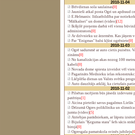
2010-11-04
Brīvdienas sola saulainas
[0]
Jaunieši atkal posta Ogri un apdraud c
E.Helmanis: līdzatbildība par notiekoš
"Mālkalnei" un domei (video)
[12]
Ikšķilē pieņems darbā vēl vienu būvinž
administratoru
[0]
Ar dzīvnieku uz ārzemēm. Kas jāņem v
Par "Enigmas" balsi kļūst ogrēniete
[0]
2010-11-03
Ogrē sadursmē ar auto cietis puisēns. V
zināms
[0]
No kanalizācijas akas nozog 100 metru
kabeli
[0]
Novada dome spiesta izveidot vēl vien
Pagarināts Mednieku ielas rekonstrukci
Lāčplēša dienas un Valsts svētku pro
Auto dauzītājs atklāj, ka cietušais pati
2010-11-02
Pilsētas racējiem būs jāsedz izdevumi p
patēriņu
[1]
Aicina pieteikt savus pagalmus Lielās
Drīzumā Ogres poliklīnika un slimnīca 
jumta (video)
[5]
Atriebjas parādniekam, ar lāpstu izsito
Bijušais "Ķeguma stara" šefs sācis strād
birojā
[0]
Ogresgala pamatskola svinēs jubileju
[