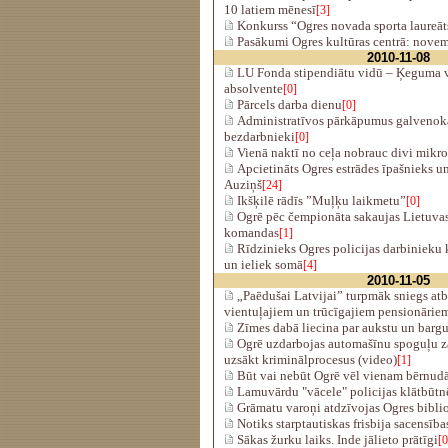
10 latiem mēnesī
[3]
Konkurss “Ogres novada sporta laureā
­Pasākumi Ogres kultūras centrā: novem
2010-11-08
LU Fonda stipendiātu vidū – Ķeguma 
absolvente
[0]
Pārcels darba dienu
[0]
Administratīvos pārkāpumus galvenokā
bezdarbnieki
[0]
Vienā naktī no ceļa nobrauc divi mikro
Apcietināts Ogres estrādes īpašnieks u
Auziņš
[24]
Ikšķilē rādīs ”Muļķu laikmetu”
[0]
Ogrē pēc čempionāta sakaujas Lietuvas 
komandas
[1]
Rīdzinieks Ogres policijas darbinieku 
un ieliek somā
[4]
2010-11-05
„Paēdušai Latvijai” turpmāk sniegs atba
vientuļajiem un trūcīgajiem pensionārie
Zīmes dabā liecina par aukstu un barg
Ogrē uzdarbojas automašīnu spoguļu zag
uzsākt kriminālprocesus (video)
[1]
Būt vai nebūt Ogrē vēl vienam bērnud
Lamuvārdu "vācele" policijas klātbūtn
Grāmatu varoņi atdzīvojas Ogres bibli
Notiks starptautiskas frisbija sacensība
Sākas žurku laiks. Inde jālieto prātīgi
[0