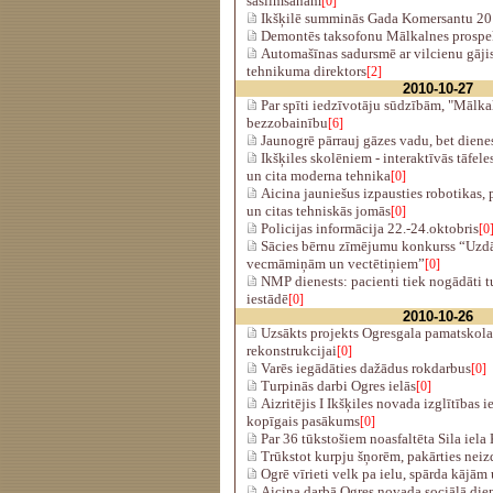
saslimšanām
[0]
Ikšķilē summinās Gada Komersantu 2
Demontēs taksofonu Mālkalnes prosp
Automašīnas sadursmē ar vilcienu gāji
tehnikuma direktors
[2]
2010-10-27
Par spīti iedzīvotāju sūdzībām, "Mālka
bezzobainību
[6]
Jaunogrē pārrauj gāzes vadu, bet dienes
Ikšķiles skolēniem - interaktīvās tāfele
un cita moderna tehnika
[0]
Aicina jauniešus izpausties robotikas,
un citas tehniskās jomās
[0]
Policijas informācija 22.-24.oktobris
[0
Sācies bērnu zīmējumu konkurss “Uzd
vecmāmiņām un vectētiņiem”
[0]
NMP dienests: pacienti tiek nogādāti t
iestādē
[0]
2010-10-26
Uzsākts projekts Ogresgala pamatskola
rekonstrukcijai
[0]
Varēs iegādāties dažādus rokdarbus
[0]
Turpinās darbi Ogres ielās
[0]
Aizritējis I Ikšķiles novada izglītības 
kopīgais pasākums
[0]
Par 36 tūkstošiem noasfaltēta Sila iela
Trūkstot kurpju šņorēm, pakārties nei
Ogrē vīrieti velk pa ielu, spārda kājām
Aicina darbā Ogres novada sociālā dien