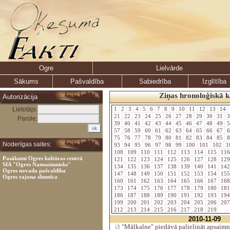
Ogre
Lielvārde
Sākums
Pašvaldība
Sabiedrība
Izglītība
Ziņas hronoloģiskā k
Autorizācija
Lietotājs:
1
2
3
4
5
6
7
8
9
10
11
12
13
14
21
22
23
24
25
26
27
28
29
30
31
3
Parole:
39
40
41
42
43
44
45
46
47
48
49
5
57
58
59
60
61
62
63
64
65
66
67
6
75
76
77
78
79
80
81
82
83
84
85
8
Noderīgas saites:
93
94
95
96
97
98
99
100
101
102
1
108
109
110
111
112
113
114
115
11
Pasākumi Ogres kultūras centrā
121
122
123
124
125
126
127
128
12
SIA "Ogres Namsaimnieks"
134
135
136
137
138
139
140
141
14
Ogres novada pašvaldība
147
148
149
150
151
152
153
154
15
Ogres rajona slimnīca
160
161
162
163
164
165
166
167
16
173
174
175
176
177
178
179
180
18
186
187
188
189
190
191
192
193
19
199
200
201
202
203
204
205
206
20
212
213
214
215
216
217
218
219
2010-11-09
"Mālkalne" piedāvā palielināt apsaimn