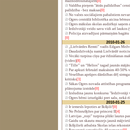
maznodrošinātajiem
[0]
Valdība pieņem "ātrās palīdzības" cenrā
palīdzība - bez maksas
[0]
No valsts sociālajiem pabalstiem nevar
Ogres centrālā bibliotēka aicina bērnus
Ogres mākslas skolas audzēkņi saņem 
Iedzīvotāji veido savu vidi arī laukos 
Policija aizvadījusi pārmaiņām bagātu 
[0]
2010-01-26
„Lielvārdes Remti” vadīs Edgars Mežv
Daudzdzīvokļu namā Lielvārdē noticis
Vecāki turpina cīņu par ēdināšanas ma
(video)
[8]
“Tille” un “Helios” tagad jaunās mājās
Par apkuri februārī maksāsim 40-50% v
Veselības aprūpes dārdzības dēļ sirmgal
kritisks
[3]
Sākas Ogres novada attīstības programm
plānojuma izstrāde
[0]
Izsludina jaunu konkursu "Iedzīvotāji 
Ogres bērni izturīgāki pret salu, nekā r
2010-01-25
Ir iemesls lepoties ar Ikšķili!
[0]
No Pelnrušķītes par princesi II
[4]
Latvijas „roņi” turpina plūkt laurus p
Gaidu un skautu muzejs jaunā mājviet
Ikšķilieši atbalsta Skolas ielas rekonst
Patversmē uzturējušās 40 personas