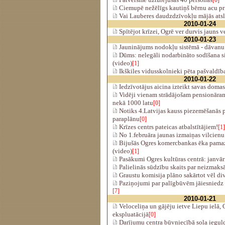
[0]
Ciemupē nežēlīgs kautiņš bērnu acu pr
Vai Lauberes daudzdzīvokļu mājās atsl
2010-01-24
Spītējot krīzei, Ogrē ver durvis jauns v
2010-01-23
Jauninājums nodokļu sistēmā - dāvanu
Dūms: nelegāli nodarbināto sodīšana s
(video)
[1]
Ikškiles vidusskolnieki pēta pašvaldīb
2010-01-22
Iedzīvotājus aicina izteikt savas domas 
Vidēji vienam strādājošam pensionāram 
nekā 1000 latu
[0]
Notiks 4.Latvijas kauss piezemēšanās pr
paraplānu
[0]
Krīzes centrs pateicas atbalstītājiem!
[1]
No 1.februāra jaunas izmaiņas vilcienu 
Bijušās Ogres komercbankas ēka pamaz
(video)
[1]
Pasākumi Ogres kultūras centrā: janvāri
Palielinās sūdzību skaits par neizmaks
Graustu komisija plāno sakārtot vēl di
Paziņojumi par palīgbūvēm jāiesniedz l
[7]
2010-01-21
Veloceliņa un gājēju ietve Liepu ielā, 
ekspluatācijā
[0]
Darījumu centra būvniecībā sola iegul