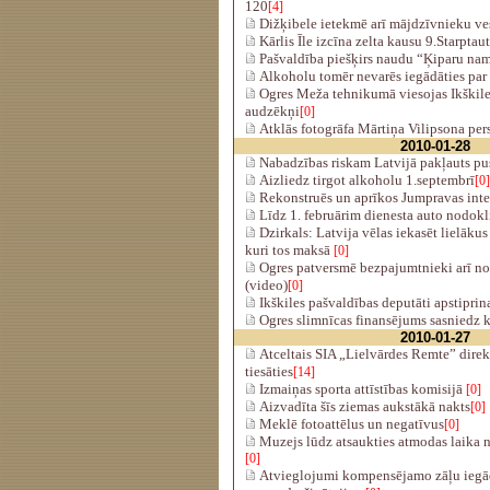
120
[4]
Dižķibele ietekmē arī mājdzīvnieku ve
Kārlis Īle izcīna zelta kausu 9.Starptaut
Pašvaldība piešķirs naudu “Ķiparu n
Alkoholu tomēr nevarēs iegādāties par
Ogres Meža tehnikumā viesojas Ikškile
audzēkņi
[0]
Atklās fotogrāfa Mārtiņa Vilipsona per
2010-01-28
Nabadzības riskam Latvijā pakļauts pu
Aizliedz tirgot alkoholu 1.septembrī
[0]
Rekonstruēs un aprīkos Jumpravas int
Līdz 1. februārim dienesta auto nodokl
Dzirkals: Latvija vēlas iekasēt lielāk
kuri tos maksā
[0]
Ogres patversmē bezpajumtnieki arī n
(video)
[0]
Ikškiles pašvaldības deputāti apstipri
Ogres slimnīcas finansējums sasniedz k
2010-01-27
Atceltais SIA „Lielvārdes Remte” direk
tiesāties
[14]
Izmaiņas sporta attīstības komisijā
[0]
Aizvadīta šīs ziemas aukstākā nakts
[0]
Meklē fotoattēlus un negatīvus
[0]
Muzejs lūdz atsaukties atmodas laika 
[0]
Atvieglojumi kompensējamo zāļu iegād