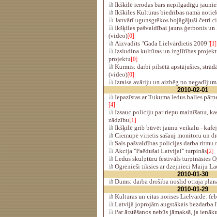
Ikškilē ierodas bars nepilgadīgu jauni
Ikškiles Kultūras biedrības namā notie
Janvārī ugunsgrēkos bojāgājuši četri ci
Ikšķiles pašvaldībai jauns ģerbonis un
(video)
[0]
Aizvadīts "Gada Lielvārdietis 2009"
[1]
Izsludina kultūras un izglītības projek
projektu
[0]
Kurmis: darbi pilsētā apstājušies, strā
(video)
[0]
Izraisa avāriju un aizbēg no negadījum
2010-02-01
Iepazīstas ar Tukuma ledus halles pārņ
[4]
Izsauc policiju par riepu mainīšanu, ka
zādzību
[1]
Ikšķilē grib būvēt jaunu veikalu - kafe
Ciemupē vīrietis sašauj monitoru un dr
Sals pašvaldības policijas darba ritmu
Akcija "Paēdušai Latvijai" turpinās
[2]
Ledus skulptūru festivāls turpināsies O
Ogrēnieši tiksies ar dzejnieci Maiju L
2010-01-30
Dūms: darba drošība noslīd otrajā plān
2010-01-29
Kultūras un citas norises Lielvārdē: feb
Latvijā joprojām augstākais bezdarba 
Par ārstēšanos nebūs jāmaksā, ja ienāk