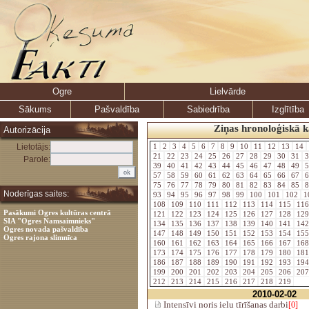
Ogre
Lielvārde
Sākums
Pašvaldība
Sabiedrība
Izglītība
Ziņas hronoloģiskā k
Autorizācija
Lietotājs:
1
2
3
4
5
6
7
8
9
10
11
12
13
14
21
22
23
24
25
26
27
28
29
30
31
3
Parole:
39
40
41
42
43
44
45
46
47
48
49
5
57
58
59
60
61
62
63
64
65
66
67
6
75
76
77
78
79
80
81
82
83
84
85
8
Noderīgas saites:
93
94
95
96
97
98
99
100
101
102
1
108
109
110
111
112
113
114
115
11
Pasākumi Ogres kultūras centrā
121
122
123
124
125
126
127
128
12
SIA "Ogres Namsaimnieks"
134
135
136
137
138
139
140
141
14
Ogres novada pašvaldība
147
148
149
150
151
152
153
154
15
Ogres rajona slimnīca
160
161
162
163
164
165
166
167
16
173
174
175
176
177
178
179
180
18
186
187
188
189
190
191
192
193
19
199
200
201
202
203
204
205
206
20
212
213
214
215
216
217
218
219
2010-02-02
Intensīvi noris ielu tīrīšanas darbi
[0]