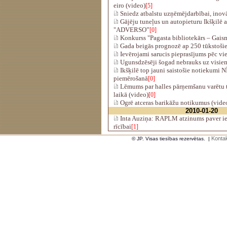
eiro (video)
[5]
Sniedz atbalstu uzņēmējdarbībai, ino
Gājēju tuneļus un autopieturu Ikšķilē 
"ADVERSO”
[0]
Konkurss "Pagasta bibliotekārs – Gais
Gada beigās prognozē ap 250 tūkstoši
Ievērojami sarucis pieprasījums pēc vi
Ugunsdzēsēji šogad nebrauks uz visi
Ikšķilē top jauni saistošie notiekumi N
piemērošanā
[0]
Lēmums par halles pārņemšanu varētu 
laikā (video)
[0]
Ogrē atceras barikāžu notikumus (vide
2010-01-20
Inta Auziņa: RAPLM atzinums paver ie
rīcībai
[1]
Kontak
© JP. Visas tiesības rezervētas.
|