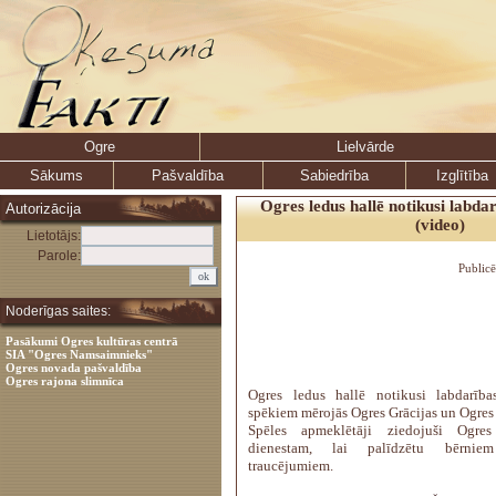
Ogre
Lielvārde
Sākums
Pašvaldība
Sabiedrība
Izglītība
Ogres ledus hallē notikusi labda
Autorizācija
(video)
Lietotājs:
Parole:
Public
Noderīgas saites:
Pasākumi Ogres kultūras centrā
SIA "Ogres Namsaimnieks"
Ogres novada pašvaldība
Ogres rajona slimnīca
Ogres ledus hallē notikusi labdarība
spēkiem mērojās Ogres Grācijas un Ogres 
Spēles apmeklētāji ziedojuši Ogre
dienestam, lai palīdzētu bērnie
traucējumiem.