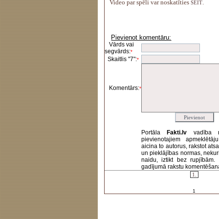
Video par spēli var noskatīties
.
ŠEIT
Pievienot komentāru:
Vārds vai
segvārds:
*
Skaitlis "7":
*
Komentārs:
*
Portāla
Fakti.lv
vadība 
pievienotajiem apmeklētāj
aicina to autorus, rakstot at
un pieklājības normas, nekur
naidu, iztikt bez rupjībām
gadījumā rakstu komentēšanas 
1.
1