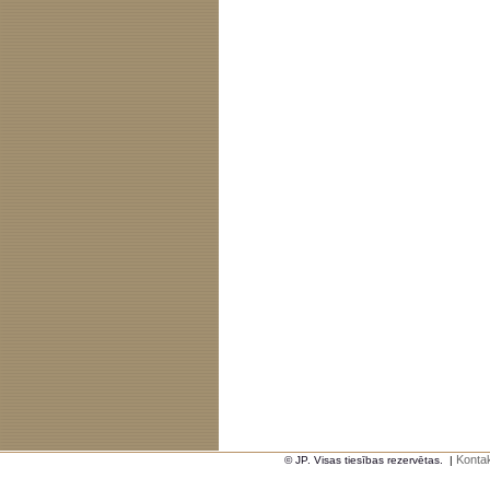
Kontak
© JP. Visas tiesības rezervētas.
|