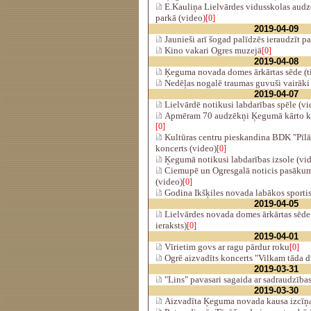
E.Kauliņa Lielvārdes vidusskolas audz
parkā (video)
[0]
2019-04-09
Jaunieši arī šogad palīdzēs ieraudzīt pa
Kino vakari Ogres muzejā
[0]
2019-04-08
Ķeguma novada domes ārkārtas sēde (ti
Nedēļas nogalē traumas guvuši vairāki
2019-04-07
Lielvārdē notikusi labdarības spēle (vi
Apmēram 70 audzēkņi Ķegumā kārto ka
[0]
Kultūras centru pieskandina BDK "Pīlā
koncerts (video)
[0]
Ķegumā notikusi labdarības izsole (vi
Ciemupē un Ogresgalā noticis pasākums
(video)
[0]
Godina Ikšķiles novada labākos sportis
2019-04-05
Lielvārdes novada domes ārkārtas sēde 
ieraksts)
[0]
2019-04-01
Vīrietim govs ar ragu pārdur roku
[0]
Ogrē aizvadīts koncerts "Vilkam tāda dv
2019-03-31
"Lins" pavasari sagaida ar sadraudzība
2019-03-30
Aizvadīta Ķeguma novada kausa izcīņa