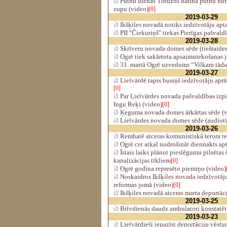
Putnu dienās Tīnūžos darina putnu būr
zupu (video)
[0]
2019-03-29
Ikšķiles novadā notiks iedzīvotāju apta
PII "Čiekuriņš" tiekas Pierīgas pašvald
2019-03-28
Skrīveru novada domes sēde (tiešraides
Ogrē tiek sakārtota apsaimniekošanas 
31. martā Ogrē uzvedums “Vilkam tāda 
2019-03-27
Lielvārdē tapis busiņš iedzīvotāju apr
[0]
Par Lielvārdes novada pašvaldības izpil
Ingu Reķi (video)
[0]
Ķeguma novada domes ārkārtas sēde (v
Lielvārdes novada domes sēde (audioti
2019-03-26
Rembatē atceras komunistiskā terora re
Ogrē cer atkal nodrošināt diennakts ap
Īstais laiks plānot pieslēgumu pilsēta
kanalizācijas tīkliem
[0]
Ogrē godina represēto piemiņu (video)
Noskaidros Ikšķiles novada iedzīvotāju 
reformas jomā (video)
[0]
Ikšķiles novadā atceras marta deportāci
2019-03-25
Brīvdienās daudz ambulatori konstatēt
2019-03-23
Lielvārdieši iepazīst deportāciju vēstur