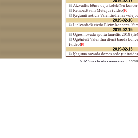
2019-02-17
Aizvadīts bērnu deju kolektīvu koncer
Rembatē svin Meteņus (video)
[0]
Ķegumā noticis Valentīndienas volejbol
2019-02-16
Lielvārdieši ziedo Elvim koncertā "Sird
2019-02-15
Ogres novada sporta laureāts 2018 (tieš
Ogrēnieši Valentīna dienā bauda koncer
(video)
[0]
2019-02-13
Ķeguma novada domes sēde (tiešraides
Kontak
© JP. Visas tiesības rezervētas.
|