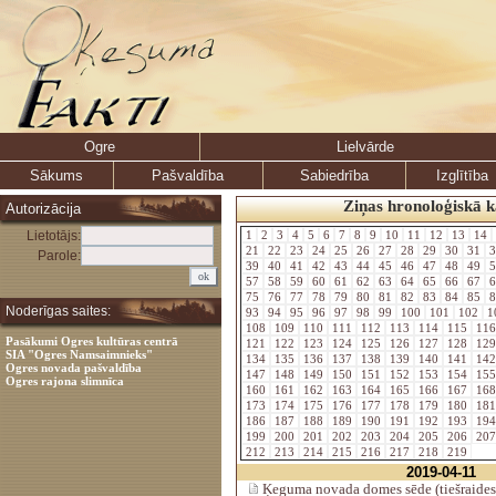
Ogre
Lielvārde
Sākums
Pašvaldība
Sabiedrība
Izglītība
Ziņas hronoloģiskā k
Autorizācija
Lietotājs:
1
2
3
4
5
6
7
8
9
10
11
12
13
14
21
22
23
24
25
26
27
28
29
30
31
3
Parole:
39
40
41
42
43
44
45
46
47
48
49
5
57
58
59
60
61
62
63
64
65
66
67
6
75
76
77
78
79
80
81
82
83
84
85
8
Noderīgas saites:
93
94
95
96
97
98
99
100
101
102
1
108
109
110
111
112
113
114
115
11
Pasākumi Ogres kultūras centrā
121
122
123
124
125
126
127
128
12
SIA "Ogres Namsaimnieks"
134
135
136
137
138
139
140
141
14
Ogres novada pašvaldība
147
148
149
150
151
152
153
154
15
Ogres rajona slimnīca
160
161
162
163
164
165
166
167
16
173
174
175
176
177
178
179
180
18
186
187
188
189
190
191
192
193
19
199
200
201
202
203
204
205
206
20
212
213
214
215
216
217
218
219
2019-04-11
Ķeguma novada domes sēde (tiešraides