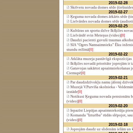
2019-02-28
Skrīveru novada domes sēde (tiešraides
2019-02-27
Ķeguma novada domes ārkārts sēde (tie
Lielvārdes novada domes sēde (audiotie
2019-02-25
Kultūras un sporta dzīve Ikšķiles nova
Lielvārdē svin Meteņus (video)
[0]
Daudzi pacienti guvuši traumas alkoh
SIA “Ogres Namsaimnieks” Ēku inženier
stundu režīmā
[0]
2019-02-22
Atklāta muzeja pastāvīgā ekspozīcijas 
Ikšķiles novadā prioritāte joprojām ir i
Gatavojas sakārtot apsaimniekošanas 
Ciemupē
[0]
2019-02-21
Par daudzdzīvokļu namu jālemj dzīvok
Muzejā V.Purvīša skolnieka - Voldemār
izstāde
[0]
Notikusi Ķeguma novada pensionāru b
(video)
[0]
2019-02-20
Iepazīst Liepājas apsaimniekotāja pier
Komanda "Izturība" rūdās slēpojot, sau
(video)
[0]
2019-02-18
Joprojām daudz uz slidenām ielām un 