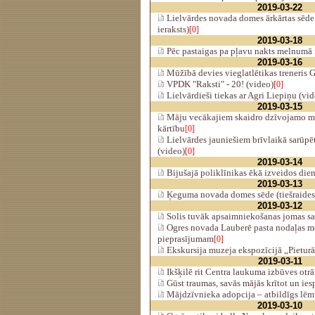
2019-03-22
Lielvārdes novada domes ārkārtas sēde 
ieraksts)
[0]
2019-03-18
Pēc pastaigas pa pļavu nakts melnumā
2019-03-16
Mūžībā devies vieglatlētikas treneris 
VPDK "Raksti" - 20! (video)
[0]
Lielvārdieši tiekas ar Agri Liepiņu (vid
2019-03-15
Māju vecākajiem skaidro dzīvojamo m
kārtību
[0]
Lielvārdes jauniešiem brīvlaikā sarūpēt
(video)
[0]
2019-03-14
Bijušajā poliklīnikas ēkā izveidos die
2019-03-13
Ķeguma novada domes sēde (tiešraides
2019-03-12
Solis tuvāk apsaimniekošanas jomas sa
Ogres novada Lauberē pasta nodaļas mo
pieprasījumam
[0]
Ekskursija muzeja ekspozīcijā „Pietur
2019-03-11
Ikšķilē rit Centra laukuma izbūves otrā
Gūst traumas, savās mājās krītot un ies
Mājdzīvnieka adopcija – atbildīgs lē
2019-03-10