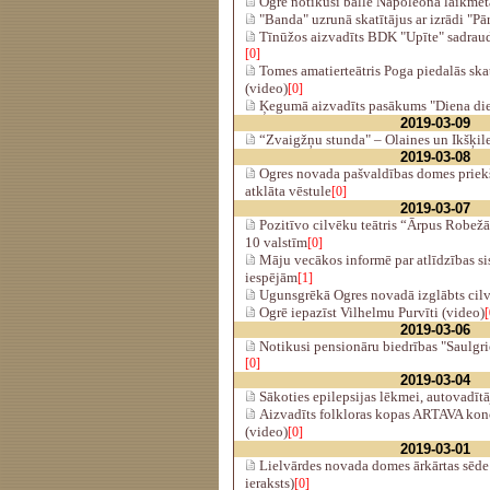
Ogrē notikusi balle Napoleona laikmeta
"Banda" uzrunā skatītājus ar izrādi "Pār
Tīnūžos aizvadīts BDK "Upīte" sadraud
[0]
Tomes amatierteātris Poga piedalās ska
(video)
[0]
Ķegumā aizvadīts pasākums "Diena diev
2019-03-09
“Zvaigžņu stunda" – Olaines un Ikšķil
2019-03-08
Ogres novada pašvaldības domes priek
atklāta vēstule
[0]
2019-03-07
Pozitīvo cilvēku teātris “Ārpus Robež
10 valstīm
[0]
Māju vecākos informē par atlīdzības si
iespējām
[1]
Ugunsgrēkā Ogres novadā izglābts cil
Ogrē iepazīst Vilhelmu Purvīti (video)
[
2019-03-06
Notikusi pensionāru biedrības "Saulgri
[0]
2019-03-04
Sākoties epilepsijas lēkmei, autovadītā
Aizvadīts folkloras kopas ARTAVA ko
(video)
[0]
2019-03-01
Lielvārdes novada domes ārkārtas sēde 
ieraksts)
[0]