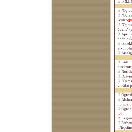
Ikšķilē
"Ogre J
"Ogres
(video)
[0
"Ogres
ūdens" (
Aprit g
nodaļa (
Izmekl
alkoholu
Arī Ogr
Kultūra
direktori
Notiek
Dzīvni
"Ogres
vecāko p
Ogrē d
Aicina
bumbā
[3
Ogrē s
[0]
Ķeguma
Pārbau
„Neptūn