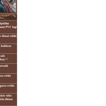
ājoklim
jauni PVC logi
dienai veltīti
 kultūras
vads
deo)
[0]
novadā
ta svētki
gasta svētki
ticis vides
eža dienas