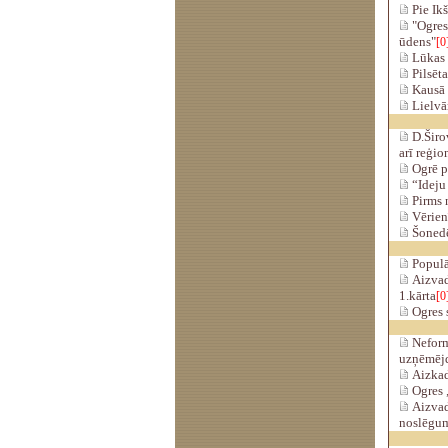
Pie Ikš
"Ogres
ūdens"
[0
Lūkas 
Pilsēta
Kausā 
Lielvār
D.Širov
arī reģio
Ogrē pl
“Ideju
Pirms n
Vērienī
Šonedē
Populā
Aizvad
1.kārta
[0
Ogres s
Neformā
uzņēmējd
Aizkadr
Ogres 
Aizvad
noslēgum