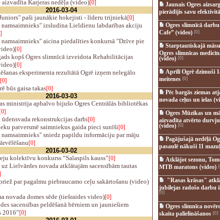
 aizvadīta Karjeras nedēļa (video)
[0]
Jaunais Ogres aizsar
2016-03-04
pierādījis savu efektivitā
uniors" paši jaunākie hokejisti - līderu trijniekā
[0]
 namsaimnieks" izsludina Lieldienu labdarības akciju
Ogres slimnīcā darb
Cafe” (video)
[0]
]
 namsaimnieks" aicina piedalīties konkursā "Dzīve pie
Starptautiskajā māsu
video)
[0]
Ogres slimnīcas medicī
ads kopš Ogres slimnīcā izveidota Rehabilitācijas
(video)
[0]
video)
[0]
Aprīlī Ogrē dzimuši 1
ēšanas eksperimenta rezultātā Ogrē izņem nelegālo
meitenes
[0]
[0]
ē būs gaisa takas
[0]
Pēc bargās ziemas at
2016-03-03
novada ceļus un ielas (v
s ministrija apbalvo bijušo Ogres Centrālās bibliotēkas
[0]
Ogres Mūzikas un mā
 ūdensvada rekonstrukcijas darbi
[0]
aizvadīta atvērto durvju
(video)
[0]
eku patversmē saimniekus gaida pieci sunīši
[0]
 namsaimnieks" sniedz papildu informāciju par māju
Pagājušajā nedēļā Og
ārvēlēšanu
[0]
pasaulē nākuši 11 mazuļ
2016-03-02
eju kolektīvu konkurss “Salaspils kauss”
[0]
Atklājot sezonu, Tomē
 uz Lielvārdes novada atklātajām sacensībām tautas
MTB maratons (video)
[
]
"Rasas krāsas" atkl
priež par pagalmu piebraucamo ceļu sakārtošanu (video)
jubilejas radošo darbu i
[0]
 novada domes sēde (tiešraides video)
[0]
des sacensības peldēšanā bērniem un jauniešiem
Ogres slimnīca novēr
s 2016”
[0]
skaita palielināšanos
[0]