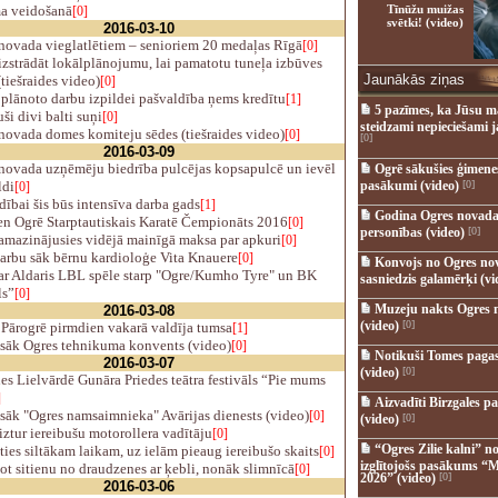
a veidošanā
Tīnūžu muižas
[0]
svētki! (video)
2016-03-10
novada vieglatlētiem – senioriem 20 medaļas Rīgā
[0]
zstrādāt lokālplānojumu, lai pamatotu tuneļa izbūves
Jaunākās ziņas
(tiešraides video)
[0]
plānoto darbu izpildei pašvaldība ņems kredītu
[1]
5 pazīmes, ka Jūsu m
i divi balti suņi
[0]
steidzami nepieciešami 
novada domes komiteju sēdes (tiešraides video)
[0]
[0]
2016-03-09
novada uzņēmēju biedrība pulcējas kopsapulcē un ievēl
Ogrē sākušies ģimenes 
ldi
pasākumi (video)
[0]
[0]
ībai šis būs intensīva darba gads
[1]
Godina Ogres novada
en Ogrē Starptautiskais Karatē Čempionāts 2016
[0]
personības (video)
[0]
amazinājusies vidējā mainīgā maksa par apkuri
[0]
arbu sāk bērnu kardioloģe Vita Knauere
[0]
Konvojs no Ogres no
r Aldaris LBL spēle starp "Ogre/Kumho Tyre" un BK
sasniedzis galamērķi (vi
ls”
[0]
Muzeju nakts Ogres 
2016-03-08
(video)
[0]
Pārogrē pirmdien vakarā valdīja tumsa
[1]
sāk Ogres tehnikuma konvents (video)
[0]
Notikuši Tomes pagas
2016-03-07
(video)
[0]
 Lielvārdē Gunāra Priedes teātra festivāls “Pie mums
]
Aizvadīti Birzgales pa
sāk "Ogres namsaimnieka" Avārijas dienests (video)
[0]
(video)
[0]
ztur iereibušu motorollera vadītāju
[0]
“Ogres Zilie kalni” no
ties siltākam laikam, uz ielām pieaug iereibušo skaits
[0]
izglītojošs pasākums “M
 sitienu no draudzenes ar ķebli, nonāk slimnīcā
[0]
2026” (video)
[0]
2016-03-06