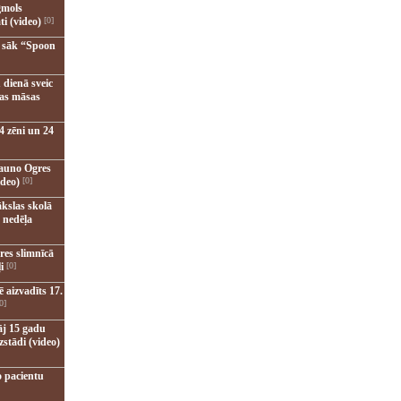
gmols
ti (video)
[0]
u sāk “Spoon
 dienā sveic
nas māsas
4 zēni un 24
jauno Ogres
ideo)
[0]
kslas skolā
 nedēļa
res slimnīcā
i
[0]
 aizvadīts 17.
0]
āj 15 gadu
zstādi (video)
o pacientu