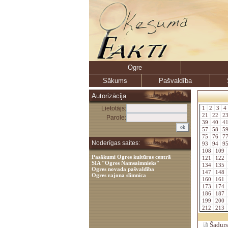
Ogre
Sākums
Pašvaldība
Autorizācija
Lietotājs:
1
2
3
4
21
22
2
Parole:
39
40
4
57
58
5
75
76
7
Noderīgas saites:
93
94
9
108
109
Pasākumi Ogres kultūras centrā
121
122
SIA "Ogres Namsaimnieks"
134
135
Ogres novada pašvaldība
147
148
Ogres rajona slimnīca
160
161
173
174
186
187
199
200
212
213
Šadursk