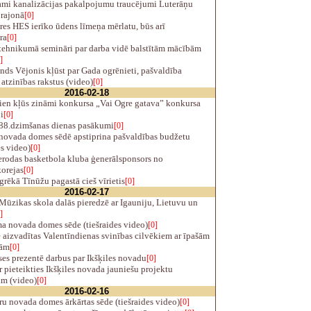
ami kanalizācijas pakalpojumu traucējumi Luterāņu
 rajonā
[0]
es HES ierīko ūdens līmeņa mērlatu, būs arī
ra
[0]
tehnikumā semināri par darba vidē balstītām mācībām
]
ds Vējonis kļūst par Gada ogrēnieti, pašvaldība
atzinības rakstus (video)
[0]
2016-02-18
ien kļūs zināmi konkursa „Vai Ogre gatava” konkursa
i
[0]
88.dzimšanas dienas pasākumi
[0]
novada domes sēdē apstiprina pašvaldības budžetu
es video)
[0]
erodas basketbola kluba ģenerālsponsors no
orejas
[0]
ēkā Tīnūžu pagastā cieš vīrietis
[0]
2016-02-17
ūzikas skola dalās pieredzē ar Igauniju, Lietuvu un
]
 novada domes sēde (tiešraides video)
[0]
 aizvadītas Valentīndienas svinības cilvēkiem ar īpašām
bām
[0]
es prezentē darbus par Ikšķiles novadu
[0]
 pieteikties Ikšķiles novada jauniešu projektu
m (video)
[0]
2016-02-16
u novada domes ārkārtas sēde (tiešraides video)
[0]