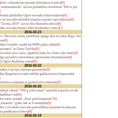
ķiles vidusskolas piestāj tehnobuss (video)
[0]
 namsaimnieks" aicina piedalīties konkursā "Dzīve pie
]
fonda palīdzība Ogres novada iedzīvotājiem
[0]
s un novada attīstībā iesaista topošos speciālistus
[0]
“Ziema 2016” uzvar Atis Ratnieks (foto)
[0]
des novada domes sēde (tiešraides video)
[1]
2016-02-23
s: Pacientu rindu problēma smagi skar ne tikai Rīgu, bet
nus
[0]
āno izstādīt vairāk kā 6000 puķu stādu
[0]
 pumpis” ar Gunu Zučiku
[0]
ovietot savu auto, jāpārliecinās, ko vēsta ceļa zīme!
[0]
gu projektu īstenošanai jāpiesaista finansējums
[0]
ļ Ogres Kultūras centrā
[0]
2016-02-22
rākie Latvijas tūrisma galamērķi
[0]
īta Ķeguma novada atklātā galda tenisa čempionātā
]
limnīca saskaras ar gultasvietu trūkumu
[0]
2016-02-20
lajā vakarā "100 g iedvesmas" jaunieši iepazīst tuvāk
arbības vidi
[0]
a stāsti izstādē „Foto palielinājums”
[0]
„karateki” gadu sāk ar 6 medaļām
[0]
īts Lielvārdes novada pašvaldības projektu konkursu
a pasākums (video)
[0]
2016-02-19