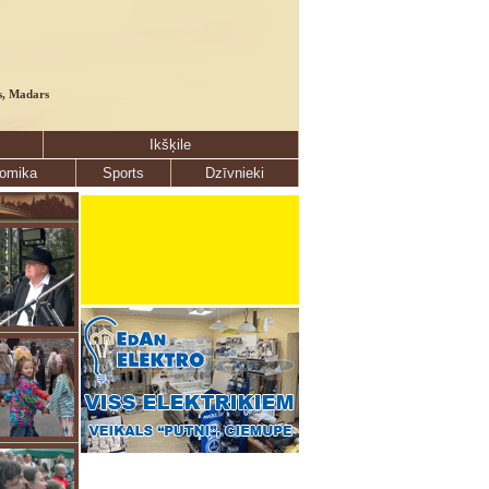
s, Madars
Ikšķile
omika
Sports
Dzīvnieki