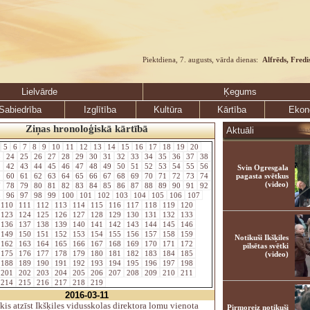
Piektdiena, 7. augusts, vārda dienas:
Alfrēds, Fredi
Lielvārde
Ķegums
Sabiedrība
Izglītība
Kultūra
Kārtība
Ekon
Ziņas hronoloģiskā kārtībā
Aktuāli
5
6
7
8
9
10
11
12
13
14
15
16
17
18
19
20
3
24
25
26
27
28
29
30
31
32
33
34
35
36
37
38
1
42
43
44
45
46
47
48
49
50
51
52
53
54
55
56
Svin Ogresgala
9
60
61
62
63
64
65
66
67
68
69
70
71
72
73
74
pagasta svētkus
(video)
7
78
79
80
81
82
83
84
85
86
87
88
89
90
91
92
5
96
97
98
99
100
101
102
103
104
105
106
107
110
111
112
113
114
115
116
117
118
119
120
123
124
125
126
127
128
129
130
131
132
133
136
137
138
139
140
141
142
143
144
145
146
149
150
151
152
153
154
155
156
157
158
159
Notikuši Ikšķiles
162
163
164
165
166
167
168
169
170
171
172
pilsētas svētki
175
176
177
178
179
180
181
182
183
184
185
(video)
188
189
190
191
192
193
194
195
196
197
198
201
202
203
204
205
206
207
208
209
210
211
214
215
216
217
218
219
2016-03-11
is atzīst Ikšķiles vidusskolas direktora lomu vienota
Pirmoreiz notikuši