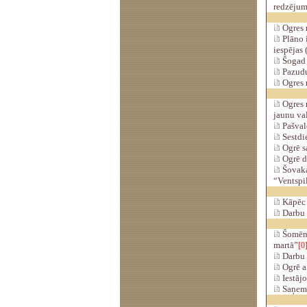
redzējum
Ogres 
Plāno i
iespējas 
Šogad 
Pazuduš
Ogres 
Ogres 
jaunu va
Pašvald
Sestdi
Ogrē s
Ogrē d
Šovaka
“Ventspi
Kāpēc 
Darbu 
Šomēnes
martā”
[0
Darbu 
Ogrē ai
Iestājo
Saņemot