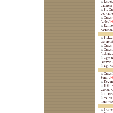
Iespēj
baznīcas
Pie Ogr
vebkame
Ogres 
(video)
[0
Raimon
pasniedz 
Piektd
uzvarētāj
Ogres 
Ogres 
(tiešraid
Ogrē i
Dienvidk
Ugunsgr
Ogres M
Somiju
[0
Ķeguma
Ikšķilē
vajadzī
12.klas
Vēl var
konkursa
Skrīver