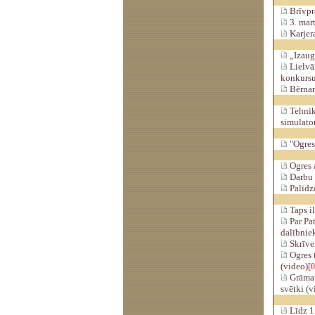
Brīvprā
3. mar
Karjera
„Izaug
Lielvār
konkurs
Bērnam 
Tehnik
simulato
"Ogres 
Ogres a
Darbu 
Palīdzo
Taps il
Par Pat
dalībnie
Skrīver
Ogres t
(video)
[0
Grāmat
svētki (v
Līdz 1