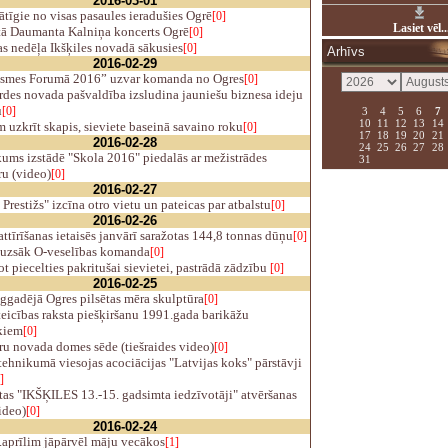
2016-03-01
tīgie no visas pasaules ieradušies Ogrē
[0]
Lasiet vēl..
tā Daumanta Kalniņa koncerts Ogrē
[0]
s nedēļa Ikšķiles novadā sākusies
[0]
Arhīvs
2016-02-29
smes Forumā 2016” uzvar komanda no Ogres
[0]
des novada pašvaldība izsludina jauniešu biznesa ideju
u
[0]
3
4
5
6
7
10
11
12
13
14
uzkrīt skapis, sieviete baseinā savaino roku
[0]
17
18
19
20
21
2016-02-28
24
25
26
27
28
ums izstādē "Skola 2016" piedalās ar mežistrādes
31
ru (video)
[0]
2016-02-27
Prestižs" izcīna otro vietu un pateicas par atbalstu
[0]
2016-02-26
ttīrīšanas ietaisēs janvārī saražotas 144,8 tonnas dūņu
[0]
uzsāk O-veselības komanda
[0]
t piecelties pakritušai sievietei, pastrādā zādzību
[0]
2016-02-25
ggadējā Ogres pilsētas mēra skulptūra
[0]
eicības raksta piešķiršanu 1991.gada barikāžu
kiem
[0]
u novada domes sēde (tiešraides video)
[0]
ehnikumā viesojas acociācijas "Latvijas koks" pārstāvji
]
as "IKŠĶILES 13.-15. gadsimta iedzīvotāji" atvēršanas
ideo)
[0]
2016-02-24
.aprīlim jāpārvēl māju vecākos
[1]