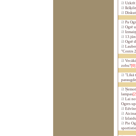
Uzkrīt 
Ikšķile
Diskutē
Pa Ogr
Ogrē u
Izmaiņa
13.jūn
Ogrē d
Lauber
"Centrs 
Vecāki,
zobu?
[0]
"Līkā t
paraugde
Ņemot k
lampas
[2
Lai nov
Ogres up
Edvīns
Aicina
Izlaidu
Pie Ogr
sportisti