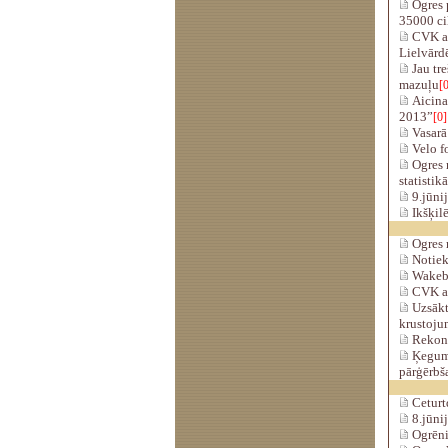
Ogres 
35000 ci
CVK atz
Lielvārd
Jau tre
mazuļu
[0
Aicina 
2013”
[0]
Vasarā 
Velo fo
Ogres 
statistik
9.jūnij
Ikšķilē
Ogres m
Notiek 
Wakebo
CVK aps
Uzsākti
krustoju
Rekons
Ķeguma
pārģērbš
Ceturtd
8.jūnij
Ogrēnie