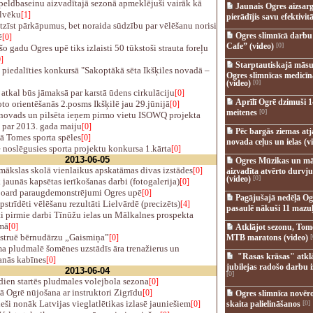
peldbaseinu aizvadītajā sezonā apmeklējuši vairāk kā
Jaunais Ogres aizsar
lvēku
[1]
pierādījis savu efektivitā
īst pārkāpumus, bet noraida sūdzību par vēlēšanu norisi
Ogres slimnīcā darb
ē
[0]
Cafe” (video)
[0]
šo gadu Ogres upē tiks izlaisti 50 tūkstoši strauta foreļu
]
Starptautiskajā māsu
piedalīties konkursā "Sakoptākā sēta Ikšķiles novadā –
Ogres slimnīcas medicī
(video)
[0]
atkal būs jāmaksā par karstā ūdens cirkulāciju
[0]
Aprīlī Ogrē dzimuši 1
to orientēšanās 2.posms Ikšķilē jau 29.jūnijā
[0]
meitenes
[0]
novads un pilsēta ieņem pirmo vietu ISOWQ projekta
ā par 2013. gada maiju
[0]
Pēc bargās ziemas at
ā Tomes sporta spēles
[0]
novada ceļus un ielas (v
 noslēgusies sporta projektu konkursa 1.kārta
[0]
2013-06-05
Ogres Mūzikas un mā
ākslas skolā vienlaikus apskatāmas divas izstādes
[0]
aizvadīta atvērto durvju
(video)
[0]
jaunās kapsētas ierīkošanas darbi (fotogalerija)
[0]
ard paraugdemonstrējumi Ogres upē
[0]
Pagājušajā nedēļā Og
trīdēti vēlēšanu rezultāti Lielvārdē (precizēts)
[4]
pasaulē nākuši 11 mazuļ
 pirmie darbi Tīnūžu ielas un Mālkalnes prospekta
mā
[0]
Atklājot sezonu, Tomē
truē bērnudārzu „Gaismiņa”
[0]
MTB maratons (video)
[
 pludmalē šomēnes uzstādīs āra trenažierus un
"Rasas krāsas" atkl
anās kabīnes
[0]
jubilejas radošo darbu i
2013-06-04
[0]
ien startēs pludmales volejbola sezona
[0]
ā Ogrē nūjošana ar instruktori Zigrīdu
[0]
Ogres slimnīca novēr
ši nonāk Latvijas vieglatlētikas izlasē jauniešiem
[0]
skaita palielināšanos
[0]