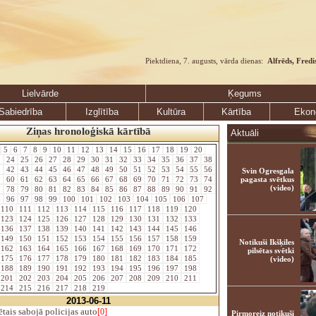
Piektdiena, 7. augusts, vārda dienas:
Alfrēds, Fredi
Lielvārde
Ķegums
Sabiedrība
Izglītība
Kultūra
Kārtība
Ekon
Ziņas hronoloģiskā kārtībā
Aktuāli
5
6
7
8
9
10
11
12
13
14
15
16
17
18
19
20
3
24
25
26
27
28
29
30
31
32
33
34
35
36
37
38
1
42
43
44
45
46
47
48
49
50
51
52
53
54
55
56
Svin Ogresgala
9
60
61
62
63
64
65
66
67
68
69
70
71
72
73
74
pagasta svētkus
(video)
7
78
79
80
81
82
83
84
85
86
87
88
89
90
91
92
5
96
97
98
99
100
101
102
103
104
105
106
107
110
111
112
113
114
115
116
117
118
119
120
123
124
125
126
127
128
129
130
131
132
133
136
137
138
139
140
141
142
143
144
145
146
149
150
151
152
153
154
155
156
157
158
159
Notikuši Ikšķiles
162
163
164
165
166
167
168
169
170
171
172
pilsētas svētki
175
176
177
178
179
180
181
182
183
184
185
(video)
188
189
190
191
192
193
194
195
196
197
198
201
202
203
204
205
206
207
208
209
210
211
214
215
216
217
218
219
2013-06-11
tais sabojā policijas auto
[0]
Pirmoreiz notikuši