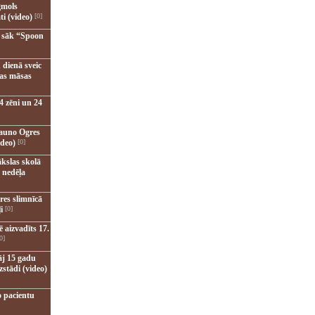
gmols
ti (video)
[0]
u sāk “Spoon
 dienā sveic
nas māsas
4 zēni un 24
jauno Ogres
ideo)
[0]
kslas skolā
 nedēļa
res slimnīcā
i
[0]
 aizvadīts 17.
0]
āj 15 gadu
zstādi (video)
o pacientu