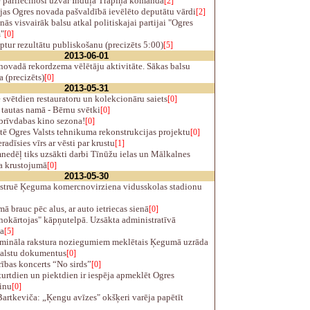
 pārliecinoši uzvar Induļa Trapiņa komanda
[2]
jas Ogres novada pašvaldībā ievēlēto deputātu vārdi
[2]
ās visvairāk balsu atkal politiskajai partijai "Ogres
"
[0]
ur rezultātu publiskošanu (precizēts 5:00)
[5]
2013-06-01
ovadā rekordzema vēlētāju aktivitāte. Sākas balsu
a (precizēts)
[0]
2013-05-31
 svētdien restauratoru un kolekcionāru saiets
[0]
tautas namā - Bērnu svētki
[0]
brīvdabas kino sezona!
[0]
ē Ogres Valsts tehnikuma rekonstrukcijas projektu
[0]
radīsies vīrs ar vēsti par krustu
[1]
edēļ tiks uzsākti darbi Tīnūžu ielas un Mālkalnes
a krustojumā
[0]
2013-05-30
truē Ķeguma komercnovirziena vidusskolas stadionu
 brauc pēc alus, ar auto ietriecas sienā
[0]
okārtojas" kāpņutelpā. Uzsākta administratīvā
a
[5]
imināla rakstura noziegumiem meklētais Ķegumā uzrāda
alstu dokumentus
[0]
ības koncerts “No sirds”
[0]
urtdien un piektdien ir iespēja apmeklēt Ogres
inu
[0]
artkeviča: „Ķengu avīzes" okšķeri varēja papētīt