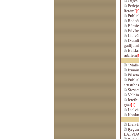
Ogres 
Pēdējo 
lietām”
[0
Publisk
Radošs
Bērniem
Edvīns 
Lielvār
Draudēš
gadījum
Baltkri
rubļiem
[
"Mālkal
Izmaiņ
Pilsēta
Publisk
attīstība
Sieviet
Vēlēšan
Iereibi
gāzi
[1]
Lielvār
Konkur
Lielvā
Ķeguma 
LATVIJ