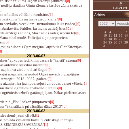
Valsts tehnikums uzņem ārzemju jauniešus
[0]
nedēļu skatāma Ginta Ziemeļa izstāde „Cits skats uz
Lasiet vēl..
]
o oficiālos vēlēšanu rezultātus
[1]
Arhīvs
 pasākums "Es un mana ziedu kleita"
[0]
 brīvlaiks, vecākiem - uztraukumu laiks (video)
[0]
Bartkevičs: Paldies, ka mums uzticējāties!
[18]
3
4
5
6
7
dē aizdegas ēdiens, Mazozolos sadeg septiņi teļi
[0]
10
11
12
13
14
ana atkal modē. Policijai ziņo par pieciem
17
18
19
20
21
iem
[0]
24
25
26
27
28
31
evijas pilsonis Ogrē mēģina “atpirkties” ar Krievijas
0]
2013-06-03
nes" apkopes iecirknim vasara ir "karstā" sezona
[0]
as autobusa kustības maršrutā
[0]
 uzplaukst ziedu rotā arī šogad
[0]
ajai apspriešanai nodod Ogres novada ilgtspējīgas
s stratēģiju 2013.-2037. gadam
[0]
e aizmirst, ka jau nobalsojusi un dodas balsot vēlreiz
[1]
u dienā ogrēnieši ar alkoholu uz Jūs
[0]
s ogrēnietis uzbrūk garāmgājējam. Nākas pielietot asaru
dē pie „Elvi” sakož jumpravieti
[0]
ss "Skaistākais privātmājas dārzs 2013"
[0]
2013-06-02
rdes domē jauni cilvēki
[2]
novadā visvairāk balsu "Centriskajai partijai
AS ZEMNIEKU SAVIENĪBA"
[1]