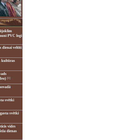
ājoklim
jauni PVC logi
dienai veltīti
 kultūras
vads
deo)
[0]
novadā
ta svētki
gasta svētki
ticis vides
eža dienas