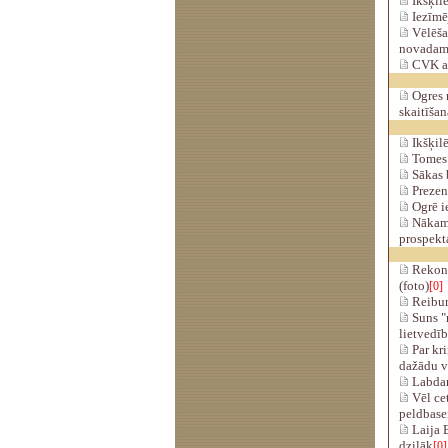
Ikšķilē
Iezīmē
Vēlēšan
novadam
CVK apt
Ogres n
skaitīšan
Ikšķilē
Tomes 
Sākas 
Prezent
Ogrē ie
Nākamn
prospekt
Rekons
(foto)
[0]
Reibumā
Suns "n
lietvedīb
Par kr
dažādu v
Labdar
Vēl cet
peldbase
Laija B
dziļāk
[0]