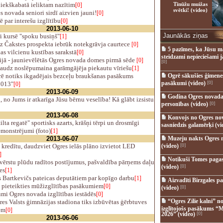
iekškabatā ieliktam nazītim
Tīnūžu muižas
[0]
svētki! (video)
s novada seniori sirdī aizvien jauni!
[0]
 par interešu izglītību
[0]
2013-06-10
Jaunākās ziņas
i kursē "spoku busiņš"
[1]
z Čakstes prospekta iebrūk notekgrāvja caurtece
[0]
5 pazīmes, ka Jūsu m
s vilcienu kustības sarakstā
[0]
steidzami nepieciešami 
ijā - jaunievēlētās Ogres novada domes pirmā sēde
[0]
[0]
audz noslēpumaina garāmgājēja piekautu vīriešu
[1]
ē notiks ikgadējais bezceļu braukšanas pasākums
Ogrē sākušies ģimenes 
pasākumi (video)
[0]
2013"
[0]
2013-06-09
Godina Ogres novada
 no Jums ir atkarīga Jūsu bērnu veselība! Kā glābt izsistu
personības (video)
[0]
2013-06-08
Konvojs no Ogres no
ilta regatē" sportisks azarts, krāšņi tērpi un drosmīgi
sasniedzis galamērķi (vi
monstrējumi (foto)
[1]
2013-06-07
Muzeju nakts Ogres 
redītu, daudzviet Ogres ielās plāno izvietot LED
(video)
[0]
]
Notikuši Tomes pagas
ērstu plūdu radītos postījumus, pašvaldība pārņems daļu
(video)
[0]
es
[1]
 Bartkevičs pateicas deputātiem par kopīgo darbu
[1]
Aizvadīti Birzgales pa
 pieteikties mūžizglītības pasākumiem
[0]
(video)
[0]
mi Ogres novada izglītības iestādēs
[0]
“Ogres Zilie kalni” no
es Valsts ģimnāzijas stadiona tiks izbūvētas ģērbtuves
izglītojošs pasākums “M
em
[0]
2026” (video)
[0]
2013-06-06