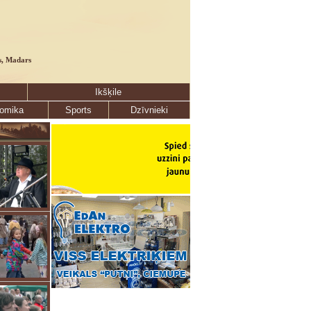
s, Madars
Ikšķile
omika
Sports
Dzīvnieki