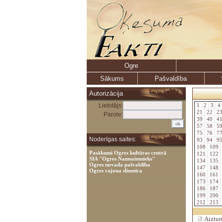
Ogre
Sākums
Pašvaldība
Autorizācija
Lietotājs:
1
2
3
4
21
22
2
Parole:
39
40
4
57
58
5
75
76
7
Noderīgas saites:
93
94
9
108
109
Pasākumi Ogres kultūras centrā
121
122
SIA "Ogres Namsaimnieks"
134
135
Ogres novada pašvaldība
147
148
Ogres rajona slimnīca
160
161
173
174
186
187
199
200
212
213
Aizturē