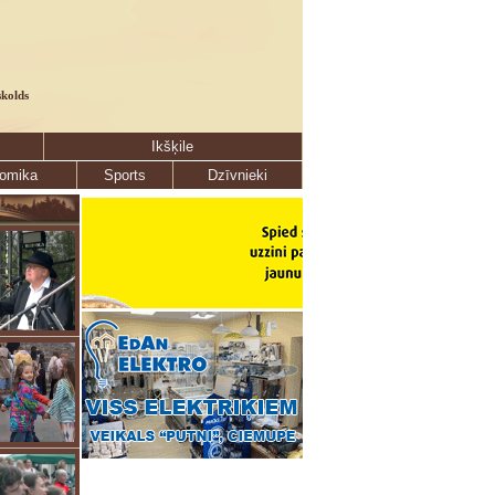
skolds
Ikšķile
omika
Sports
Dzīvnieki