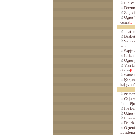
Lielvā
Drīzum
Zog vi
Ogres “
cenas
[3]
Ja atļa
Basketb
Suntažu
novērtēj
Sāpju c
Līdz «
Ogres p
Visā L
skates
[0]
Sākas b
Ķegumā
baļķvedē
Nemazin
Ceļu st
finansēj
Pie ko
Ogres 
Līmi sa
Daudzu
Ogrēni
Londona