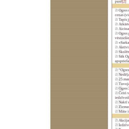
pusē
[2]
Ogres m
cenas (v
Tapis j
Atkārto
Aicina
Ogres 
vēstneši
«Sarka
Aktīvi 
Skolēn
Sāk Ogr
apsprieš
“Ogres
Nedēļas
25.mar
Tuvojas
Ogres 
Četri v
iedzīvot
Naktī u
Ziemas 
Māte ie
Akcija
Iedzīv