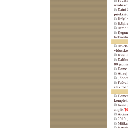
Pavasar
ierobežo
Daini 
priekšsē
Ikšķilē
Ikšķil
Atrod 
Ķegumie
lielvārdi
Atvērt
vidussko
Ikšķilē
Dalību 
80 jaunie
Dome n
Atļauj
„Zobrat
Pašvald
elektroen
Domes 
komplek
Jaunaj
auglis”
[0
Aicina
2010. 
Mālkal
Izstāde