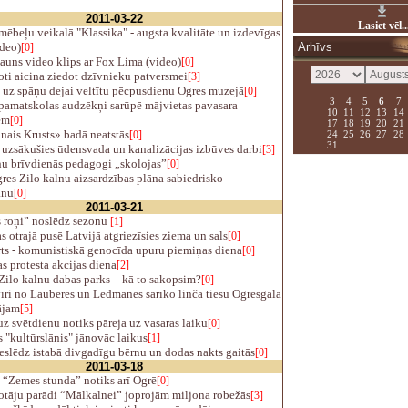
2011-03-22
Lasiet vēl..
ēbeļu veikalā "Klassika" - augsta kvalitāte un izdevīgas
ideo)
Arhīvs
[0]
auns video klips ar Fox Lima (video)
[0]
ti aicina ziedot dzīvnieku patversmei
[3]
 uz spāņu dejai veltītu pēcpusdienu Ogres muzejā
[0]
3
4
5
6
7
pamatskolas audzēkņi sarūpē mājvietas pavasara
10
11
12
13
14
em
[0]
17
18
19
20
21
nais Krusts» badā neatstās
24
25
26
27
28
[0]
31
uzsākušies ūdensvada un kanalizācijas izbūves darbi
[3]
u brīvdienās pedagogi „skolojas”
[0]
es Zilo kalnu aizsardzības plāna sabiedrisko
anu
[0]
2011-03-21
 roņi” noslēdz sezonu
[1]
 otrajā pusē Latvijā atgriezīsies ziema un sals
[0]
ts - komunistiskā genocīda upuru piemiņas diena
[0]
 protesta akcijas diena
[2]
Zilo kalnu dabas parks – kā to sakopsim?
[0]
īri no Lauberes un Lēdmanes sarīko linča tiesu Ogresgala
ājam
[5]
z svētdienu notiks pāreja uz vasaras laiku
[0]
"kultūrslānis" jānovāc laikus
[1]
slēdz istabā divgadīgu bērnu un dodas nakts gaitās
[0]
2011-03-18
 “Zemes stunda” notiks arī Ogrē
[0]
otāju parādi “Mālkalnei” joprojām miljona robežās
[3]