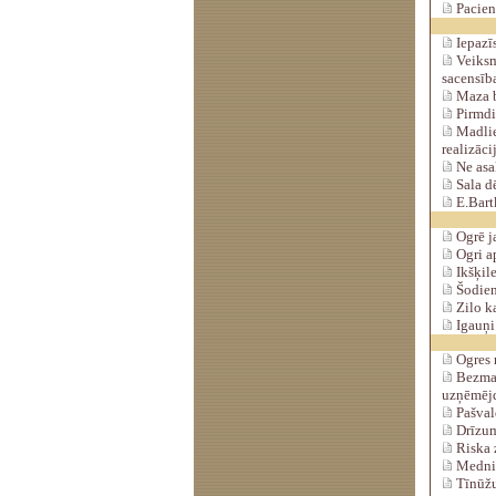
Pacient
Iepazīs
Veiksmī
sacensīb
Maza b
Pirmdie
Madlie
realizāci
Ne asak
Sala dē
E.Bartk
Ogrē ja
Ogri a
Ikšķil
Šodien
Zilo ka
Igauņi 
Ogres 
Bezmaks
uzņēmēj
Pašvald
Drīzumā
Riska z
Medniek
Tīnūžu 