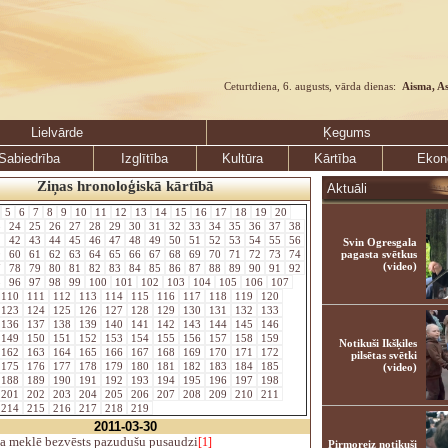
Ceturtdiena, 6. augusts, vārda dienas:
Aisma, A
Lielvārde
Ķegums
Sabiedrība
Izglītība
Kultūra
Kārtība
Ekon
Ziņas hronoloģiskā kārtībā
Aktuāli
5
6
7
8
9
10
11
12
13
14
15
16
17
18
19
20
3
24
25
26
27
28
29
30
31
32
33
34
35
36
37
38
1
42
43
44
45
46
47
48
49
50
51
52
53
54
55
56
Svin Ogresgala
9
60
61
62
63
64
65
66
67
68
69
70
71
72
73
74
pagasta svētkus
(video)
7
78
79
80
81
82
83
84
85
86
87
88
89
90
91
92
5
96
97
98
99
100
101
102
103
104
105
106
107
110
111
112
113
114
115
116
117
118
119
120
123
124
125
126
127
128
129
130
131
132
133
136
137
138
139
140
141
142
143
144
145
146
149
150
151
152
153
154
155
156
157
158
159
Notikuši Ikšķiles
162
163
164
165
166
167
168
169
170
171
172
pilsētas svētki
175
176
177
178
179
180
181
182
183
184
185
(video)
188
189
190
191
192
193
194
195
196
197
198
201
202
203
204
205
206
207
208
209
210
211
214
215
216
217
218
219
2011-03-30
ja meklē bezvēsts pazudušu pusaudzi
[1]
Pirmoreiz notikuši