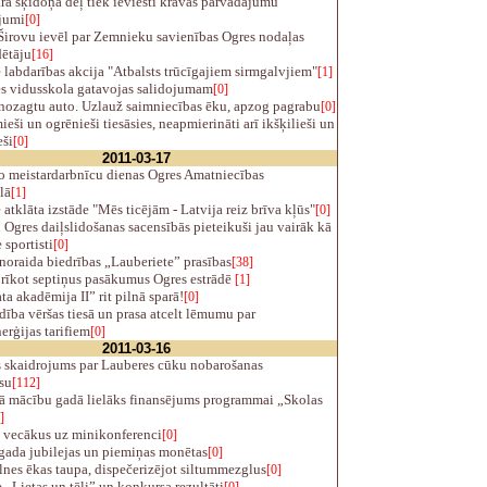
a šķīdoņa dēļ tiek ieviesti kravas pārvadājumu
jumi
[0]
Širovu ievēl par Zemnieku savienības Ogres nodaļas
dētāju
[16]
 labdarības akcija "Atbalsts trūcīgajiem sirmgalvjiem"
[1]
es vidusskola gatavojas salidojumam
[0]
nozagtu auto. Uzlauž saimniecības ēku, apzog pagrabu
[0]
ši un ogrēnieši tiesāsies, neapmierināti arī ikšķilieši un
eši
[0]
2011-03-17
o meistardarbnīcu dienas Ogres Amatniecības
lā
[1]
 atklāta izstāde "Mēs ticējām - Latvija reiz brīva kļūs"
[0]
Ogres daiļslidošanas sacensībās pieteikuši jau vairāk kā
 sportisti
[0]
oraida biedrības „Lauberiete” prasības
[38]
 rīkot septiņus pasākumus Ogres estrādē
[1]
a akadēmija II” rit pilnā sparā!
[0]
ība vēršas tiesā un prasa atcelt lēmumu par
erģijas tarifiem
[0]
2011-03-16
skaidrojums par Lauberes cūku nobarošanas
su
[112]
ā mācību gadā lielāks finansējums programmai „Skolas
]
 vecākus uz minikonferenci
[0]
gada jubilejas un piemiņas monētas
[0]
nes ēkas taupa, dispečerizējot siltummezglus
[0]
 „Lietas un tēli” un konkursa rezultāti