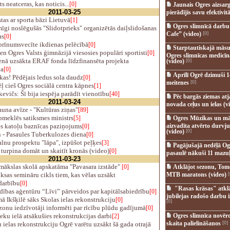
s neatceras, kas noticis...
[0]
Jaunais Ogres aizsar
2011-03-25
pierādījis savu efektivitā
tas ar sporta bāzi Lietuvā
[1]
Ogres slimnīcā darb
gi noslēgušās "Slidotprieks" organizētās daiļslidošanas
Cafe” (video)
[0]
as
[0]
rīnumsvecīte ikdienas pelēcībā
[0]
Starptautiskajā māsu
n Ogres Valsts ģimnāzijā viesosies populāri sportisti
[0]
Ogres slimnīcas medicī
nā uzsākta ERAF fonda līdzfinansēta projekta
(video)
[0]
ja
[0]
Aprīlī Ogrē dzimuši 1
as! Pēdējais ledus sola daudz
[0]
meitenes
[0]
ļ cieš Ogres sociālā centra kāpnes
[1]
evičs: Šī bija iespēja parādīt vienotību
[40]
Pēc bargās ziemas at
2011-03-24
novada ceļus un ielas (v
una avīze - "Kultūras ziņas"
[89]
pmeklēs satiksmes ministrs
[5]
Ogres Mūzikas un mā
es katoļu baznīcas paziņojums
aizvadīta atvērto durvju
[0]
(video)
[0]
 - Pasaules Tuberkulozes diena
[0]
lnu prospektu "lāpa", izpūšot peļķes
[3]
Pagājušajā nedēļā Og
turpina domāt un skaitīt kronās (video)
[0]
pasaulē nākuši 11 mazuļ
2011-03-23
mākslas skolā apskatāma "Pavasara izstāde"
[0]
Atklājot sezonu, Tomē
as semināru cikls tiem, kas vēlas uzsākt
MTB maratons (video)
[
darbību
[0]
"Rasas krāsas" atkl
ības aģentūru “Līvi” pārveidos par kapitālsabiedrību
[0]
jubilejas radošo darbu i
 Ikšķilē sāks Skolas ielas rekonstrukciju
[0]
[0]
onu iedzīvotāji informēti par rīcību plūdu gadījumā
[0]
u ielā atsākušies rekonstrukcijas darbi
Ogres slimnīca novēr
[2]
skaita palielināšanos
[0]
ielas rekonstrukciju Ogrē varētu uzsākt šā gada otrajā