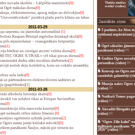
rdes novada skolēni – Lāčplēša mantinieki
Tīnūžu muižas
[0]
svētki! (video)
ā Ogrē mākslas diena
[0]
skuju, elektromotorus, apzog mājas un dzīvokļus
[0]
Universālveikals” piedāvā plašu preču klāstu un labas
Jaunākās ziņas
2011-03-29
5 pazīmes, ka Jūsu m
uja saņemta, tai jāatrodas automašīnā
[1]
steidzami nepieciešami 
olists Kaspars Bērziņš atgriežas dzimtajā skolā
[0]
[0]
 pils atjaunošanai – visaugstākais lietpratēju
ums
Ogrē sākušies ģimenes 
[1]
pasākumi (video)
[0]
eļa būtībai un cienīgai atcerei veltīta diena
[0]
HI-TEC OGRE X-TRAIL» vēl tikai piecas dienas
[0]
Godina Ogres novada
ansionātā darbu sāks sociālais darbinieks
[2]
personības (video)
[0]
atvijā notiek deju kolektīvu, koru un vokālo ansambļu
Konvojs no Ogres no
ērzu sulu laiks
[0]
sasniedzis galamērķi (vi
 uz pārbrauktuves elektrovilciens sadūries ar
Muzeju nakts Ogres 
ju (papildināts)
[1]
(video)
[0]
2011-03-28
ās alkohola lietotāju skaits
[0]
Notikuši Tomes pagas
āvokli var uzlabot tikai ar Eiropas Savienības
(video)
[0]
umu
[0]
munikāciju tilta masveida kautiņš
[0]
Aizvadīti Birzgales pa
upē nedaudz cēlies ūdens līmenis
[0]
(video)
[0]
ostījies ogrēnietis uzbrūk policistiem
[2]
“Ogres Zilie kalni” no
 Ogres namu jumti kritiskā stāvoklī
[0]
izglītojošs pasākums “M
ešiem panākumi Šauļos, mācās pie trenera no
2026” (video)
[0]
s
[0]