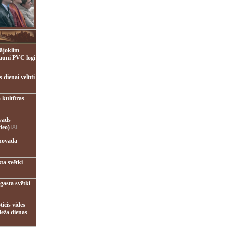
ājoklim
jauni PVC logi
dienai veltīti
 kultūras
vads
deo)
[0]
novadā
ta svētki
gasta svētki
ticis vides
eža dienas