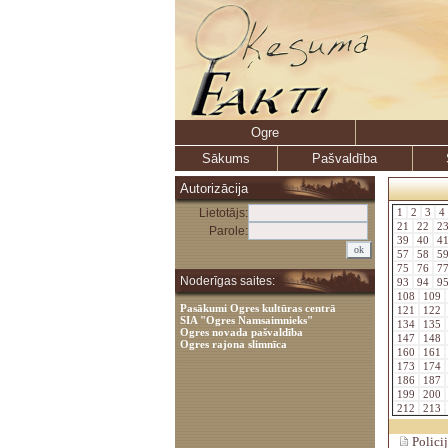
Ogre
Sākums
Pašvaldība
Autorizācija
Lietotājs:
1
2
3
4
21
22
2
Parole:
39
40
4
57
58
5
75
76
7
Noderīgas saites:
93
94
9
108
109
Pasākumi Ogres kultūras centrā
121
122
SIA "Ogres Namsaimnieks"
134
135
Ogres novada pašvaldība
147
148
Ogres rajona slimnīca
160
161
173
174
186
187
199
200
212
213
Polici