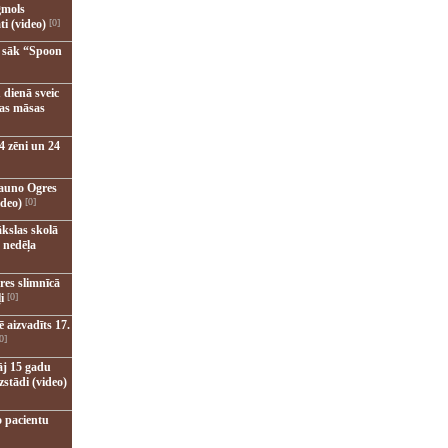
gmols
ti (video)
[0]
u sāk “Spoon
 dienā sveic
nas māsas
4 zēni un 24
jauno Ogres
ideo)
[0]
kslas skolā
 nedēļa
res slimnīcā
i
[0]
 aizvadīts 17.
0]
āj 15 gadu
zstādi (video)
o pacientu