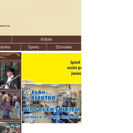
noveva
Ikšķile
omika
Sports
Dzīvnieki