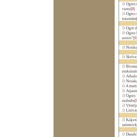
Ogres 
vietu
[0]
Ogres s
traumām
Ogrē d
Ogres k
asinis”
[0
Notiku
Skrīver
Biomasa
maksimāl
Atbalst
Nosaka 
4.mart
Atjauno
Ogres 1
sudrabs
[
Vērtējo
Lielvār
Kaķenī
saimniek
Daudz t