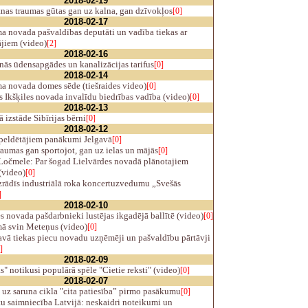
2018-02-19
nas traumas gūtas gan uz kalna, gan dzīvokļos
[0]
2018-02-17
 novada pašvaldības deputāti un vadība tiekas ar
ājiem (video)
[2]
2018-02-16
nās ūdensapgādes un kanalizācijas tarifus
[0]
2018-02-14
 novada domes sēde (tiešraides video)
[0]
Ikšķiles novada invalīdu biedrības vadība (video)
[0]
2018-02-13
izstāde Sibīrijas bērni
[0]
2018-02-12
peldētājiem panākumi Jelgavā
[0]
aumas gan sportojot, gan uz ielas un mājās
[0]
Ločmele: Par šogad Lielvārdes novadā plānotajiem
(video)
[0]
zrādīs industriālā roka koncertuzvedumu „Svešās
]
2018-02-10
s novada pašdarbnieki lustējas ikgadējā ballītē (video)
[0]
 svin Meteņus (video)
[0]
vā tiekas piecu novadu uzņēmēji un pašvaldību pārtāvji
]
2018-02-09
" notikusi populārā spēle "Cietie reksti" (video)
[0]
2018-02-07
uz saruna cikla "cita patiesība” pirmo pasākumu
[0]
u saimniecība Latvijā: neskaidri noteikumi un