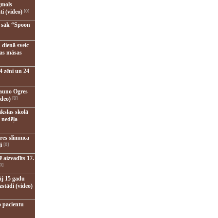
gmols
ti (video)
[0]
u sāk “Spoon
 dienā sveic
nas māsas
4 zēni un 24
jauno Ogres
ideo)
[0]
kslas skolā
 nedēļa
res slimnīcā
i
[0]
 aizvadīts 17.
0]
āj 15 gadu
zstādi (video)
o pacientu