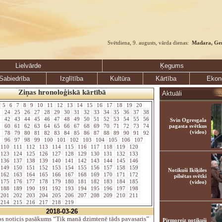
Svētdiena, 9. augusts, vārda dienas:
Madara, Ge
Lielvārde
Ķegums
Sabiedrība
Izglītība
Kultūra
Kārtība
Ekon
Ziņas hronoloģiskā kārtībā
Aktuāli
5
6
7
8
9
10
11
12
13
14
15
16
17
18
19
20
3
24
25
26
27
28
29
30
31
32
33
34
35
36
37
38
1
42
43
44
45
46
47
48
49
50
51
52
53
54
55
56
Svin Ogresgala
9
60
61
62
63
64
65
66
67
68
69
70
71
72
73
74
pagasta svētkus
(video)
7
78
79
80
81
82
83
84
85
86
87
88
89
90
91
92
5
96
97
98
99
100
101
102
103
104
105
106
107
110
111
112
113
114
115
116
117
118
119
120
123
124
125
126
127
128
129
130
131
132
133
136
137
138
139
140
141
142
143
144
145
146
149
150
151
152
153
154
155
156
157
158
159
Notikuši Ikšķiles
162
163
164
165
166
167
168
169
170
171
172
pilsētas svētki
175
176
177
178
179
180
181
182
183
184
185
(video)
188
189
190
191
192
193
194
195
196
197
198
201
202
203
204
205
206
207
208
209
210
211
214
215
216
217
218
219
2018-03-26
s noticis pasākums “Tik manā dzimtenē tāds pavasaris”
Pirmoreiz notikuši