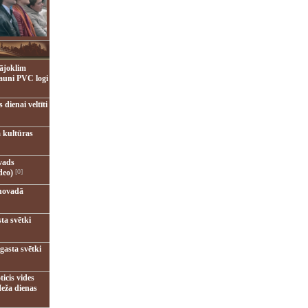
ājoklim
jauni PVC logi
dienai veltīti
 kultūras
vads
deo)
[0]
novadā
ta svētki
gasta svētki
ticis vides
eža dienas