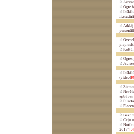
Aizvadī
Ogrē bū
Ikšķil
literatūr
Atklāj
personāli
Oveselī
pieprasīt
Kultūr
Ogres 
Jau ses
Ikšķil
(video)
[0
Ziemas
Nevēla
apbūves t
Pilsēta
Placēna
Bezproc
Ceļu uz
Notikus
2017”
[0]