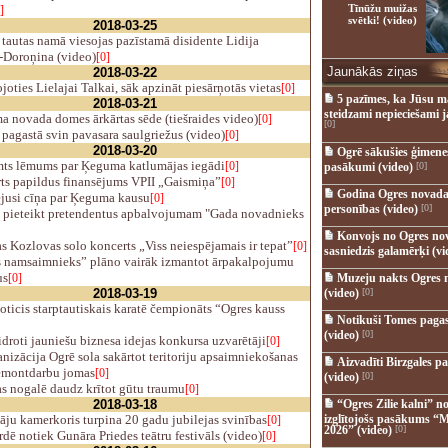
Tīnūžu muižas
]
svētki! (video)
2018-03-25
autas namā viesojas pazīstamā disidente Lidija
Doroņina (video)
[0]
Jaunākās ziņas
2018-03-22
oties Lielajai Talkai, sāk apzināt piesārņotās vietas
[0]
5 pazīmes, ka Jūsu m
2018-03-21
steidzami nepieciešami 
 novada domes ārkārtas sēde (tiešraides video)
[0]
[0]
agastā svin pavasara saulgriežus (video)
[0]
2018-03-20
Ogrē sākušies ģimenes 
ts lēmums par Ķeguma katlumājas iegādi
[0]
pasākumi (video)
[0]
rts papildus finansējums VPII „Gaismiņa”
[0]
Godina Ogres novada
ējusi cīņa par Ķeguma kausu
[0]
personības (video)
[0]
 pieteikt pretendentus apbalvojumam "Gada novadnieks
Konvojs no Ogres no
 Kozlovas solo koncerts „Viss neiespējamais ir tepat”
[0]
sasniedzis galamērķi (vi
 namsaimnieks” plāno vairāk izmantot ārpakalpojumu
us
[0]
Muzeju nakts Ogres 
2018-03-19
(video)
[0]
ticis starptautiskais karatē čempionāts “Ogres kauss
Notikuši Tomes pagas
(video)
[0]
roti jauniešu biznesa idejas konkursa uzvarētāji
[0]
izācija Ogrē sola sakārtot teritoriju apsaimniekošanas
Aizvadīti Birzgales pa
emontdarbu jomas
[0]
(video)
[0]
s nogalē daudz krītot gūtu traumu
[0]
2018-03-18
“Ogres Zilie kalni” no
ju kamerkoris turpina 20 gadu jubilejas svinības
izglītojošs pasākums “M
[0]
2026” (video)
[0]
dē notiek Gunāra Priedes teātru festivāls (video)
[0]