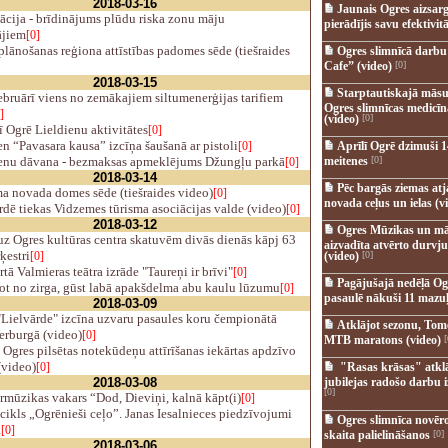
2018-03-16
Jaunais Ogres aizsar
cija - brīdinājums plūdu riska zonu māju
pierādījis savu efektivitā
ājiem
[0]
lānošanas reģiona attīstības padomes sēde (tiešraides
Ogres slimnīcā darb
Cafe” (video)
[0]
2018-03-15
Starptautiskajā māsu
bruārī viens no zemākajiem siltumenerģijas tarifiem
Ogres slimnīcas medicī
]
(video)
[0]
ī Ogrē Lieldienu aktivitātes
[0]
n “Pavasara kausa” izcīņa šaušanā ar pistoli
[0]
Aprīlī Ogrē dzimuši 1
enu dāvana - bezmaksas apmeklējums Džungļu parkā
meitenes
[0]
[0]
2018-03-14
Pēc bargās ziemas at
 novada domes sēde (tiešraides video)
[0]
novada ceļus un ielas (v
dē tiekas Vidzemes tūrisma asociācijas valde (video)
[0]
2018-03-12
Ogres Mūzikas un mā
z Ogres kultūras centra skatuvēm divās dienās kāpj 63
aizvadīta atvērto durvju
ķestri
[0]
(video)
[0]
tā Valmieras teātra izrāde "Taureņi ir brīvi"
[0]
Pagājušajā nedēļā Og
ot no zirga, gūst labā apakšdelma abu kaulu lūzumu
[0]
pasaulē nākuši 11 mazuļ
2018-03-09
Lielvārde" izcīna uzvaru pasaules koru čempionātā
Atklājot sezonu, Tomē
erburgā (video)
[0]
MTB maratons (video)
[
Ogres pilsētas notekūdeņu attīrīšanas iekārtas apdzīvo
 (video)
[0]
"Rasas krāsas" atkl
2018-03-08
jubilejas radošo darbu i
[0]
mūzikas vakars “Dod, Dieviņi, kalnā kāpt(i)
[0]
cikls „Ogrēnieši ceļo”. Janas Iesalnieces piedzīvojumi
Ogres slimnīca novēr
ā
[0]
skaita palielināšanos
[0]
2018-03-06