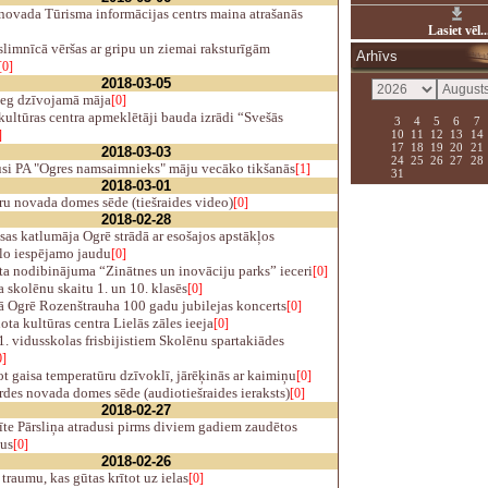
novada Tūrisma informācijas centrs maina atrašanās
Lasiet vēl..
limnīcā vēršas ar gripu un ziemai raksturīgām
Arhīvs
[0]
2018-03-05
eg dzīvojamā māja
[0]
ultūras centra apmeklētāji bauda izrādi “Svešās
3
4
5
6
7
10
11
12
13
14
]
17
18
19
20
21
2018-03-03
24
25
26
27
28
si PA "Ogres namsaimnieks" māju vecāko tikšanās
[1]
31
2018-03-01
u novada domes sēde (tiešraides video)
[0]
2018-02-28
s katlumāja Ogrē strādā ar esošajos apstākļos
o iespējamo jaudu
[0]
a nodibinājuma “Zinātnes un inovāciju parks” ieceri
[0]
skolēnu skaitu 1. un 10. klasēs
[0]
ā Ogrē Rozenštrauha 100 gadu jubilejas koncerts
[0]
ta kultūras centra Lielās zāles ieeja
[0]
. vidusskolas frisbijistiem Skolēnu spartakiādes
0]
t gaisa temperatūru dzīvoklī, jārēķinās ar kaimiņu
[0]
des novada domes sēde (audiotiešraides ieraksts)
[0]
2018-02-27
te Pārsliņa atradusi pirms diviem gadiem zaudētos
us
[0]
2018-02-26
raumu, kas gūtas krītot uz ielas
[0]