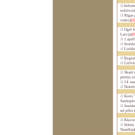
Informā
iedzīvot
Rīgas p
video)
[0]
Ogrē fe
Latvijā
[0
1.aprīl
Sestdie
Lieldi
Ķeguma
Lielvār
Skatē u
pūtēju or
14. mar
Nokrīt
Koris "
Sanktpēt
Jaunās 
arī pīles
Klavier
Stāstu 
Namībij