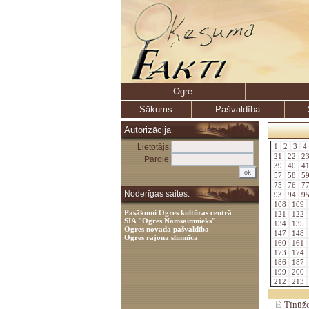
Ogre
Sākums
Pašvaldība
Autorizācija
Lietotājs:
1
2
3
4
21
22
2
Parole:
39
40
4
57
58
5
75
76
7
Noderīgas saites:
93
94
9
108
109
Pasākumi Ogres kultūras centrā
121
122
SIA "Ogres Namsaimnieks"
134
135
Ogres novada pašvaldība
147
148
Ogres rajona slimnīca
160
161
173
174
186
187
199
200
212
213
Tīnūžo