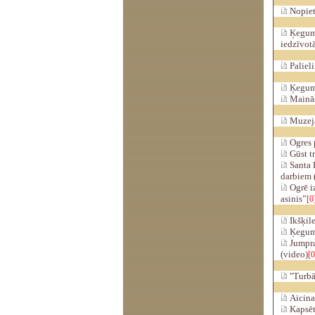
Nopiet
Ķeguma
iedzīvot
Palieli
Ķeguma
Mainās 
Muzejā 
Ogres 
Gūst tr
Santa 
darbiem 
Ogrē i
asinis”
[0
Ikšķile
Ķegumā
Jumpra
(video)
[0
"Turbās
Aicina 
Kapsēt