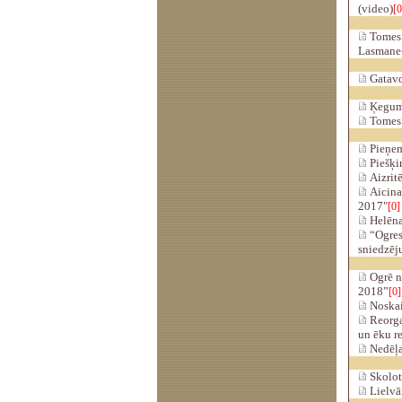
(video)
[0
Tomes t
Lasmane-
Gatavoj
Ķeguma
Tomes p
Pieņem
Piešķi
Aizrit
Aicina
2017"
[0]
Helēnas
“Ogres
sniedzēj
Ogrē no
2018”
[0]
Noskaid
Reorgan
un ēku r
Nedēļa
Skolotā
Lielvār