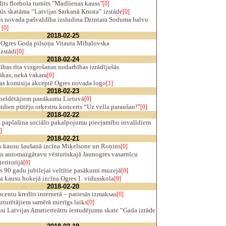
ts florbola turnīrs "Madlienas kauss"
[0]
s skatāma “Latvijas Sarkanā Krusta” izstāde
[0]
es novada pašvaldība izsludina Dzintara Soduma balvu
ā
[0]
2018-02-25
 Ogres Goda pilsoņa Vitauta Mihalovska
zstādi
[0]
2018-02-24
bas rīta vingrošanas nodarbības izrādījušās
ākas, nekā vakara
[0]
as komisija akceptē Ogres novada logo
[1]
2018-02-23
peldētājiem panākumu Lietuvā
[0]
tdien pūtēju orķestru koncerts “Uz vella paraušan!”
[0]
2018-02-22
ē paplašina sociālo pakalpojumu pieejamību invalīdiem
]
2018-02-21
 kausu šaušanā izcīna Miķelsone un Roņins
[0]
s automazgātavu vēsturiskajā Jaunogres vasarnīcu
eritorijā
[0]
s 90 gadu jubilejai veltītie pasākumi muzejā
[0]
 kausu hokejā izcīna Ogres 1. vidusskola
[0]
2018-02-20
entu kredīti internetā – patiesās izmaksas
[0]
turētājiem samērā mierīgs laiks
[0]
i Latvijas Amatierteātru iestudējumu skate “Gada izrāde