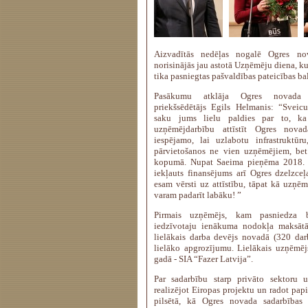
Aizvadītās nedēļas nogalē Ogres no
norisinājās jau astotā Uzņēmēju diena, 
tika pasniegtas pašvaldības pateicības ba
Pasākumu atklāja Ogres novada 
priekšsēdētājs Egils Helmanis: “Svei
saku jums lielu paldies par to, ka
uzņēmējdarbību attīstīt Ogres nov
iespējamo, lai uzlabotu infrastruktūru
pārvietošanos ne vien uzņēmējiem, bet
kopumā. Nupat Saeima pieņēma 2018. g
iekļauts finansējums arī Ogres dzelzce
esam vērsti uz attīstību, tāpat kā uzņ
varam padarīt labāku! ”
Pirmais uzņēmējs, kam pasniedza ba
iedzīvotaju ienākuma nodokļa maksātā
lielākais darba devējs novadā (320 dar
lielāko apgrozījumu. Lielākais uzņēmē
gadā - SIA “Fazer Latvija”.
Par sadarbību starp privāto sektoru 
realizējot Eiropas projektu un radot pap
pilsētā, kā Ogres novada sadarbības 