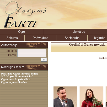
Ogre
Lielvārde
Sākums
Pašvaldība
Sabiedrība
Izglītība
Godināti Ogres novada 
Autorizācija
Lietotājs:
Parole:
Public
Noderīgas saites:
Pasākumi Ogres kultūras centrā
SIA "Ogres Namsaimnieks"
Ogres novada pašvaldība
Ogres rajona slimnīca