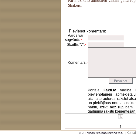
Par muzikālo atmosfēru vakara gaitā rū
Shakers.
Pievienot komentāru:
Vārds vai
segvārds:
*
Skaitlis "7":
*
Komentārs:
*
Portāla
Fakti.lv
vadība 
pievienotajiem apmeklētāj
aicina to autorus, rakstot at
un pieklājības normas, nekur
naidu, iztikt bez rupjībām
gadījumā rakstu komentēšanas 
1.
1
Kontak
© JP. Visas tiesības rezervētas.
|