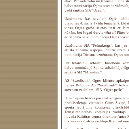
aka”. Par sadarbību un finansiālu atbals
balvu nominācijā Ogres novada vides obje
gadā saņēma SIA “Uceni”.
Uzņēmums, kas savulaik Ogrē iedibin
vienoties 4. maija Tvīda braucienā. Daļai
viesu Ogres garša saistās tieši ar Pūr
kūkām, bet šogad durvis vēra arī Pūres be
arī saņēma balvu nominācijā Ogres novad
Uzņēmums SIA “Pelnukrogs”, kas jau
attīsta tūrisma iespējas Plaužu ezera 
nominācijā Tūrisma uzņēmums Ogres nov
Par finansiālu atbalstu handbola k
balvu nominācijā Sporta atbalstītājs O
saņēma SIA “Miandum”.
AS “Swedbank” Ogres klientu apkalpoša
Larisa Bobrova AS “Swedbank” balvu
suvenīru veikalam - SIA “Ogres pērle”.
Uzņēmējiem balvas pasniedza Ogres nov
priekšsēdētāja vietnieks Gints Sīviņš, I
sporta jautājumu komitejas priekšsēdē
Tautsaimniecības komitejas vadītājs 
novada Kultūras centra direktore Antra
biznesa inkubatora vadītāju Ilze Linkuma