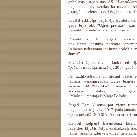
apbalvots uzņēmums AS “HansaMatrix
uzņēmums tika sveikts kā novada liel
joprojām ir viens no vadošajiem darba de
Sociāli atbildīgs uzņēmējs jauniešu da
gadā bijis SIA “Ogres prestižs”, kurš
pašvaldību nodrošināja 17 jauniešiem.
Pašvaldības budžetā šogad iemaksāti 
nekustamā īpašuma nodokļa ieņēmu
lielākais nekustamā īpašuma nodokļa ma
Jumis”.
Savukārt Ogres novada lauku teritorij
īpašuma nodokļa maksātajs 2017. gadā ir
Par uzdrīkstēšanos un drosmi balvu n
jaunais, veiksmīgākais Ogres biznesa
saņēma SIA “MaiMai”. Uzņēmums da
sezonām no dabīgiem un augstvērt
“MaiMai” radītāja ir Maija Balode.
Šogad Ogre kļuvusi par vienu tūris
uzņēmumu bagātāka. 2017. gada jaunais 
Ogres novadā - SIA SIA “Amusement Gro
Oktobrī Ķeipenē Eizenšteina komuni
izveidots bijušās Ķeipenes dzelzceļa staci
jauns, pazemē izbūvēts vides instalācij