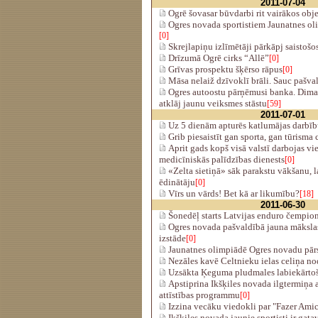
2011-07-04
Ogrē šovasar būvdarbi rit vairākos obj
Ogres novada sportistiem Jaunatnes ol
[0]
Skrejlapiņu izlīmētāji pārkāpj saistoš
Drīzumā Ogrē cirks “Allē”
[0]
Grīvas prospektu šķērso rāpus
[0]
Māsa nelaiž dzīvoklī brāli. Sauc pašval
Ogres autoostu pārņēmusi banka. Dima
atklāj jaunu veiksmes stāstu
[59]
2011-07-01
Uz 5 dienām apturēs katlumājas darbī
Grib piesaistīt gan sporta, gan tūrisma 
Aprit gads kopš visā valstī darbojas v
medicīniskās palīdzības dienests
[0]
«Zelta sietiņā» sāk parakstu vākšanu, l
ēdinātāju
[0]
Vīrs un vārds! Bet kā ar likumību?
[18]
2011-06-30
Šonedēļ starts Latvijas enduro čempio
Ogres novada pašvaldībā jauna māksla
izstāde
[0]
Jaunatnes olimpiādē Ogres novadu pārst
Nezāles kavē Celtnieku ielas celiņa no
Uzsākta Ķeguma pludmales labiekārto
Apstiprina Ikšķiles novada ilgtermiņa at
attīstības programmu
[0]
Izzina vecāku viedokli par "Fazer Ami
Ikšķiles novada jaunie sportisti ir gata