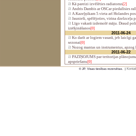
Kā pareizi izvēlēties radiatorus
[2]
Andris Dambis ar OSCar piedalīsies rall
A.Kazeļņikam 5.vieta arī Holandes po
Jaunieši, spēlējoties, virina dzelzceļa 
Līgo vakarā izdemolē māju. Draud poli
izrēķināšanos
[0]
2011-06-24
Ko darīt ar logiem vasarā, jeb laicīgi 
sezonai
[0]
Nozog mantas un instrumentus, apzog 
2011-06-22
PAZIŅOJUMS par teritorijas plānojuma
apspriešanu
[0]
Kontak
© JP. Visas tiesības rezervētas.
|