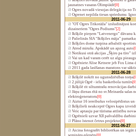
jaunatnes vasaras Olimpiādē
[0]
Ogres novadā viesojas delegācija no Tu
Ogrenet nepilda tiesas spriedumu. Ignorē
2011-06-29
"OT Ogres Trikotāža" izsludinājusi ko
dizaineriem "Ogres Podiums"
[2]
Ikšķile pieņem “Latvenergo” dāvanu ka
Palielinās SIA “Ikšķiles māja” pamatka
Ikšķiles dome turpina atbalstīt sportist
Atrod mirušu. Apskādē un apzog auto
[
Notikusi otrā akcijas „Šķiro pa tīro” iz
Vai un kad varam cerēt uz algu pieau
Ogrēniete Alise Ketnere jeb Fox Lima 
2011.gada lasīšanas maratons var sākti
2011-06-28
Ikšķilē nokrīt no ugunsdzēsības torņa
[
2.jūlijā Ogrē - ielu basketbola turnīrs
[0
Ikšķilē rit siltumtrašu renovācijas darbi
Jāņu dienas rītā no sv.Meinarda salas 
elektroģeneratoru
[0]
Aiztur 16 iereibušus velosipēdistus un
Ikšķilieši neakceptē Ogres kapu izveidi
Veic aptauju par tūrisma attīstību nov
Ogrēnieši uzvar XII pašvaldību darbini
Plāno īstenot četrus projektus
[0]
2011-06-27
Aicina fotografēt bibliotēkas un iegūt 
semināru-plenēru
[0]