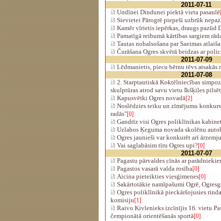
2011-07-11
Undīnei Dindunei piektā vieta pasaulē
Sievietei Pārogrē piepeši uzbrūk nepazīs
Kamēr vīrietis iepērkas, draugs pazūd
Pamatīgā reibumā kārtības sargiem rād
Tautas nobalsošana par Saeimas atlaiša
Čurāšana Ogres skvērā beidzas ar polic
2011-07-09
Lēdmanietis, piecu bērnu tēvs atsakās 
2011-07-08
2. Starptautiskā Koktēlniecības simpoz
skulptūras atrod savu vietu Ikšķiles pilsē
Kapusvētki Ogres novadā
[2]
Noslēdzies teiku un zīmējumu konkurss
radās"
[0]
Gandrīz visi Ogres poliklīnikas kabinet
Uzlabos Ķeguma novada skolēnu autob
Ogres jaunieši var konkurēt arī ārzemju
Vai saglabāsim tīru Ogres upi?
[0]
2011-07-07
Pagastu pārvaldes cīnās ar parādnieki
Pagastos vasarā valda rosība
[0]
Aicina pieteikties viesģimenes
[0]
Sakārtotākie namīpašumi Ogrē, Ogres
Ogres poliklīnikā pieckāršojusies rinda
komisiju
[1]
Raivo Kivlenieks izcīnījis 16. vietu Pa
čempionātā orientēšanās sportā
[0]