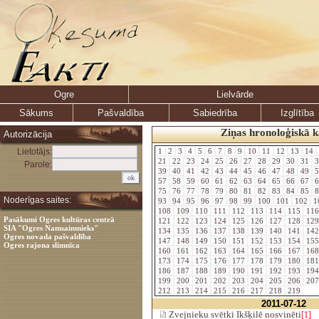
Ogre
Lielvārde
Sākums
Pašvaldība
Sabiedrība
Izglītība
Ziņas hronoloģiskā k
Autorizācija
Lietotājs:
1
2
3
4
5
6
7
8
9
10
11
12
13
14
21
22
23
24
25
26
27
28
29
30
31
3
Parole:
39
40
41
42
43
44
45
46
47
48
49
5
57
58
59
60
61
62
63
64
65
66
67
6
75
76
77
78
79
80
81
82
83
84
85
8
Noderīgas saites:
93
94
95
96
97
98
99
100
101
102
1
108
109
110
111
112
113
114
115
11
Pasākumi Ogres kultūras centrā
121
122
123
124
125
126
127
128
12
SIA "Ogres Namsaimnieks"
134
135
136
137
138
139
140
141
14
Ogres novada pašvaldība
147
148
149
150
151
152
153
154
15
Ogres rajona slimnīca
160
161
162
163
164
165
166
167
16
173
174
175
176
177
178
179
180
18
186
187
188
189
190
191
192
193
19
199
200
201
202
203
204
205
206
20
212
213
214
215
216
217
218
219
2011-07-12
Zvejnieku svētki Ikšķilē nosvinēti
[1]