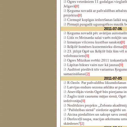
Ogres veterāniem 11 godalgas vieglatlē
Jelgavā
[0]
Ķeguma novadā ar pašvaldības atbalstu
projektus
[0]
Ciemupē kopīgas iedzeršanas laikā n
Pirmajā pusgadā ugunsgrēkos mazāk bo
2011-07-06
Ķeguma novadā pēc avārijas automašīnā
Līdz sv.Meinarda salai varēs nokļūt s
Izmaiņas vilcienu kustības sarakstā
[0]
Ikšķilē šomēnes kurzemnieku dienas
[0
23. jūlijā Ogrē un Ikšķilē līdz šim vēl 
velobrauciens
[0]
Ogres Mūzikas svētki 2011 izskanējuš
Lāpītas bikses vairs nav kā jaunas
[0]
Auditori piedāvā trīs variantus Ķeguma
samazināšanai
[2]
2011-07-05
R.Ozols: Par pašvaldību likumdošanas 
Latvijas enduro sezona atklāta ar posm
Atsevišķās vietās Ogrē būs pieejama in
Zaglis izsit caurumu mājas sienā, Ogr
iedzīvotāju
[0]
Noslēdzies projekts „Zobrata akadēmija
“Palīdzības sienā” ziedotie apģērbi un
Aicina piedalīties un sakopt savu zemi
Dzelzceļš taupa, stacijas atkritumu urn
skārdenes?
[2]