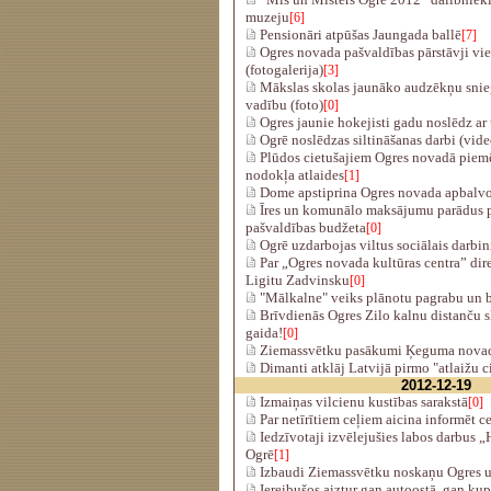
muzeju
[6]
Pensionāri atpūšas Jaungada ballē
[7]
Ogres novada pašvaldības pārstāvji vie
(fotogalerija)
[3]
Mākslas skolas jaunāko audzēkņu snie
vadību (foto)
[0]
Ogres jaunie hokejisti gadu noslēdz a
Ogrē noslēdzas siltināšanas darbi (vide
Plūdos cietušajiem Ogres novadā piem
nodokļa atlaides
[1]
Dome apstiprina Ogres novada apbal
Īres un komunālo maksājumu parādus p
pašvaldības budžeta
[0]
Ogrē uzdarbojas viltus sociālais darbin
Par „Ogres novada kultūras centra” direk
Ligitu Zadvinsku
[0]
"Mālkalne" veiks plānotu pagrabu un b
Brīvdienās Ogres Zilo kalnu distanču s
gaida!
[0]
Ziemassvētku pasākumi Ķeguma nova
Dimanti atklāj Latvijā pirmo "atlaižu 
2012-12-19
Izmaiņas vilcienu kustības sarakstā
[0]
Par netīrītiem ceļiem aicina informēt ce
Iedzīvotaji izvēlejušies labos darbus
Ogrē
[1]
Izbaudi Ziemassvētku noskaņu Ogres u
Iereibušos aiztur gan autoostā, gan ku