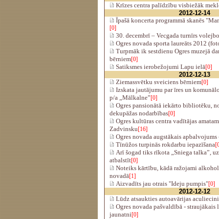
Krīzes centra palīdzību visbiežāk mekl
2012-12-14
Īpašā koncerta programmā skanēs "Man
[0]
30. decembrī – Vecgada turnīrs volejbo
Ogres novada sporta laureāts 2012 (foto
Turpmāk ik sestdienu Ogres muzejā darb
bērniem
[0]
Satiksmes ierobežojumi Lapu ielā
[0]
2012-12-13
Ziemassvētku sveiciens bērniem
[0]
Izskata jautājumu par īres un komunā
p/a „Mālkalne”
[0]
Ogres pansionātā iekārto bibliotēku, n
dekupāžas nodarbības
[0]
Ogres kultūras centra vadītājas amatam 
Zadvinsku
[16]
Ogres novada augstākais apbalvojums 
Tīnūžos turpinās rokdarbu iepazīšana
[
Arī šogad tiks rīkota „Sniega talka”, u
atbalstīt
[0]
Noteiks kārtību, kādā ražojami alkohol
novadā
[1]
Aizvadīts jau otrais "Ideju pumpis"
[0]
2012-12-12
Lūdz atsaukties autoavārijas aculiecin
Ogres novada pašvaldībā - straujākais l
jaunatni
[0]