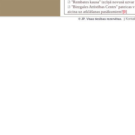
"Rembates kausa" izcīņā novusā uzvar 
"Birzgales Attīstības Centrs" pateicas 
aicina uz atklāšanas pasākumiem!
[0]
Kontak
© JP. Visas tiesības rezervētas.
|