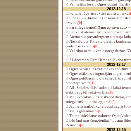
Vai tiešām šoseju Ogres posmā tīra slik
2012-12-18
Policija lūdz atsaukties aculieciniekus
Sirmgalvis, bruņojies ar sapiera lāpsti
dzīvību
[0]
Par sniega nenotīrīšanu ap savu auto – 
Lauku skolēnus izglīto par drošību ārp
Aicina būt piesardzīgiem aukstajā laik
Noskaidrots T-kreklu dizaina konkursa
centru” uzvarētājs
[0]
Vēl tikai nedēļu var iesniegt darbus 
[0]
21.decembrī Ogrē Hercoga Jēkaba tirdz
2012-12-17
Ogres skolu audzēkņi tiekas ar Artūru I
Ogres mākslas vingrotājām augsti rezul
Ogres peldbaseinu divās nedēļās apmekl
peldētāju skaits
[1]
AS „Sadales tīkls” aukstajā laikā remo
elektroapgādi iedzīvotājiem
[0]
Māju vecākos lūdz saskaņot dienu, kad
sniega tīrīšanu pilnā apjomā!
[0]
Jaunietis narkotiku reibumā sagriež rok
pirkstus gaļasmašīnā
[0]
Tramplīnlēkšanas nākotne Ogrē (video
Pēc šaušanas čempionāta 4.posma līder
Reinsons
[1]
2012-12-15