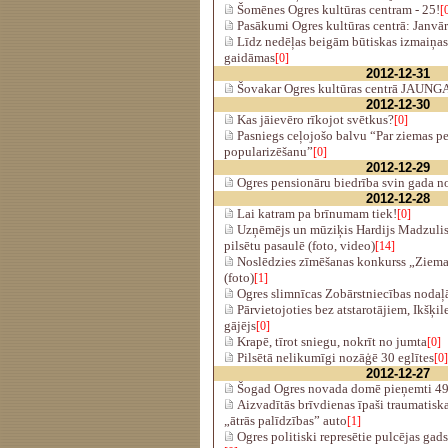
Šomēnes Ogres kultūras centram - 25!
[
Pasākumi Ogres kultūras centrā: Janvār
Līdz nedēļas beigām būtiskas izmaiņas 
gaidāmas
[0]
2012-12-31
Šovakar Ogres kultūras centrā JAU
2012-12-30
Kas jāievēro rīkojot svētkus?
[0]
Pasniegs ceļojošo balvu “Par ziemas p
popularizēšanu”
[0]
2012-12-29
Ogres pensionāru biedrība svin gada no
2012-12-28
Lai katram pa brīnumam tiek!
[0]
Uzņēmējs un mūziķis Hardijs Madzulis 
pilsētu pasaulē (foto, video)
[14]
Noslēdzies zīmēšanas konkurss „Ziem
(foto)
[1]
Ogres slimnīcas Zobārstniecības nodaļ
Pārvietojoties bez atstarotājiem, Ikšķil
gājējs
[0]
Krapē, tīrot sniegu, nokrīt no jumta
[0]
Pilsētā nelikumīgi nozāģē 30 eglītes
[0]
2012-12-27
Šogad Ogres novada domē pieņemti 4
Aizvadītās brīvdienas īpaši traumatisk
„ātrās palīdzības” auto
[1]
Ogres politiski represētie pulcējas gads