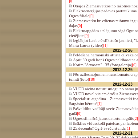
[0]
Otrajos Ziemassvētkos no ražotnes noz
Elektroenerģijas padeves pārtraukuma
Ogres filiāle
[0]
Ziemassvētku brīvdienās reibumu izguļ
daļas
[0]
Elektroapgādes atslēgumu sāgā Ogre st
cietējiem
[0]
Izglābjot Lauberē slīkstošu jaunieti, "
Marta Lauva (video)
[1]
2012-12-26
Peldēšana harmoniski attīsta cilvēka 
Aprit 30 gadi kopš Ogres peldbaseina 
Korim "Atvasara" - 35 (fotogalerija)
[0]
2012-12-25
Pēc uzliesmojumiem transformatoru apa
tumsā (foto)
[10]
2012-12-23
VUGD aicina notīrīt sniegu no namu j
VUGD novēl visiem drošus Ziemassvēt
Speciālisti atgādina – Ziemassvētki ir a
Sargāsim bērnus!
[1]
Pašvaldību vadītāji sveic Ziemassvētko
gadā
[0]
Ogres slimnīcā jauns datortomogrāfs
[2]
Ikšķiles vidusskolā pateicas par labie
25.decembrī Ogrē Sveču stunda
[1]
2012-12-21
“Mis un Misters Ogre 2012” dalībniek