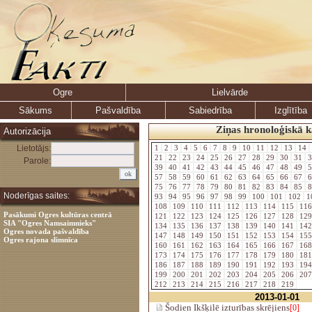
Ogre
Lielvārde
Sākums
Pašvaldība
Sabiedrība
Izglītība
Ziņas hronoloģiskā k
Autorizācija
Lietotājs:
1
2
3
4
5
6
7
8
9
10
11
12
13
14
21
22
23
24
25
26
27
28
29
30
31
3
Parole:
39
40
41
42
43
44
45
46
47
48
49
5
57
58
59
60
61
62
63
64
65
66
67
6
75
76
77
78
79
80
81
82
83
84
85
8
Noderīgas saites:
93
94
95
96
97
98
99
100
101
102
1
108
109
110
111
112
113
114
115
11
Pasākumi Ogres kultūras centrā
121
122
123
124
125
126
127
128
12
SIA "Ogres Namsaimnieks"
134
135
136
137
138
139
140
141
14
Ogres novada pašvaldība
147
148
149
150
151
152
153
154
15
Ogres rajona slimnīca
160
161
162
163
164
165
166
167
16
173
174
175
176
177
178
179
180
18
186
187
188
189
190
191
192
193
19
199
200
201
202
203
204
205
206
20
212
213
214
215
216
217
218
219
2013-01-01
Šodien Ikšķilē izturības skrējiens
[0]