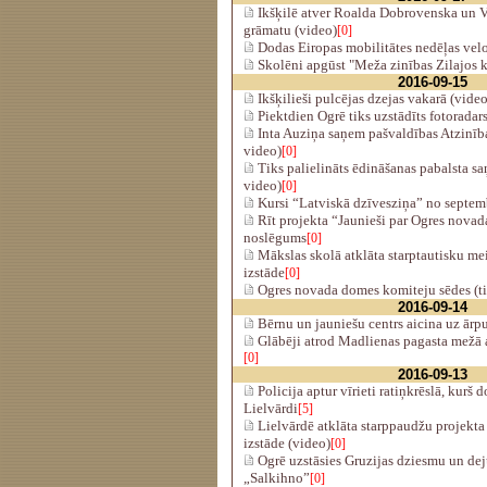
Ikšķilē atver Roalda Dobrovenska un Ve
grāmatu (video)
[0]
Dodas Eiropas mobilitātes nedēļas vel
Skolēni apgūst "Meža zinības Zilajos k
2016-09-15
Ikšķilieši pulcējas dzejas vakarā (video
Piektdien Ogrē tiks uzstādīts fotoradar
Inta Auziņa saņem pašvaldības Atzinības
video)
[0]
Tiks palielināts ēdināšanas pabalsta sa
video)
[0]
Kursi “Latviskā dzīvesziņa” no septe
Rīt projekta “Jaunieši par Ogres nova
noslēgums
[0]
Mākslas skolā atklāta starptautisku me
izstāde
[0]
Ogres novada domes komiteju sēdes (ti
2016-09-14
Bērnu un jauniešu centrs aicina uz ār
Glābēji atrod Madlienas pagasta mežā 
[0]
2016-09-13
Policija aptur vīrieti ratiņkrēslā, kur
Lielvārdi
[5]
Lielvārdē atklāta starppaudžu projekta
izstāde (video)
[0]
Ogrē uzstāsies Gruzijas dziesmu un de
„Salkihno”
[0]