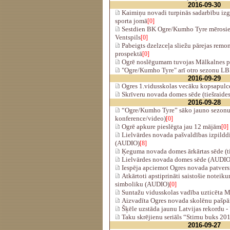
2016-09-30
Kaimiņu novadi turpinās sadarbību izgl
sporta jomā
[0]
Sestdien BK Ogre/Kumho Tyre mērosie
Ventspils
[0]
Pabeigts dzelzceļa sliežu pārejas remo
prospektā
[0]
Ogrē noslēgumam tuvojas Mālkalnes p
"Ogre/Kumho Tyre" arī otro sezonu LB
2016-09-29
Ogres 1.vidusskolas vecāku kopsapulce 
Skrīveru novada domes sēde (tiešraides
2016-09-28
“Ogre/Kumho Tyre” sāko jauno sezonu 
konference/video)
[0]
Ogrē apkure pieslēgta jau 12 mājām
[0]
Lielvārdes novada pašvaldības izpilddi
(AUDIO)
[8]
Ķeguma novada domes ārkārtas sēde (ti
Lielvārdes novada domes sēde (AUDIO
Iespēja apciemot Ogres novada patver
Atkārtoti apstiprināti saistošie noteik
simboliku (AUDIO)
[0]
Suntažu vidusskolas vadība uzticēta 
Aizvadīta Ogres novada skolēnu pašpā
Šķēle uzstāda jaunu Latvijas rekordu -
Taku skrējienu seriāls “Stirnu buks 20
2016-09-27