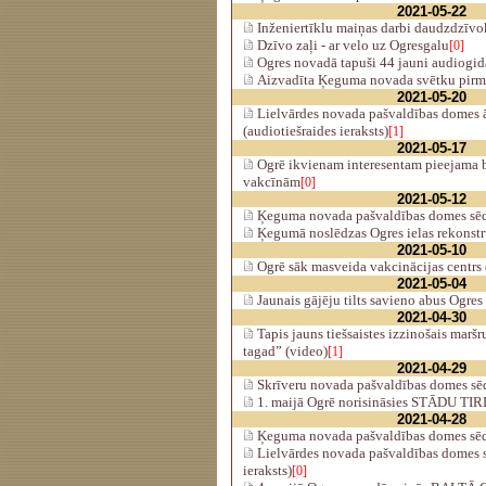
2021-05-22
Inženiertīklu maiņas darbi daudzdzīvo
Dzīvo zaļi - ar velo uz Ogresgalu
[0]
Ogres novadā tapuši 44 jauni audiogida
Aizvadīta Ķeguma novada svētku pirmā
2021-05-20
Lielvārdes novada pašvaldības domes ā
(audiotiešraides ieraksts)
[1]
2021-05-17
Ogrē ikvienam interesentam pieejama br
vakcīnām
[0]
2021-05-12
Ķeguma novada pašvaldības domes sēde
Ķegumā noslēdzas Ogres ielas rekonstr
2021-05-10
Ogrē sāk masveida vakcinācijas centrs 
2021-05-04
Jaunais gājēju tilts savieno abus Ogres
2021-04-30
Tapis jauns tiešsaistes izzinošais maršr
tagad” (video)
[1]
2021-04-29
Skrīveru novada pašvaldības domes sēde
1. maijā Ogrē norisināsies STĀDU T
2021-04-28
Ķeguma novada pašvaldības domes sēde
Lielvārdes novada pašvaldības domes s
ieraksts)
[0]