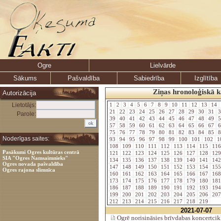
Ogre
Lielvārde
Sākums
Pašvaldība
Sabiedrība
Izglītība
Ziņas hronoloģiskā k
Autorizācija
Lietotājs:
1
2
3
4
5
6
7
8
9
10
11
12
13
14
21
22
23
24
25
26
27
28
29
30
31
3
Parole:
39
40
41
42
43
44
45
46
47
48
49
5
57
58
59
60
61
62
63
64
65
66
67
6
75
76
77
78
79
80
81
82
83
84
85
8
Noderīgas saites:
93
94
95
96
97
98
99
100
101
102
1
108
109
110
111
112
113
114
115
11
Pasākumi Ogres kultūras centrā
121
122
123
124
125
126
127
128
12
SIA "Ogres Namsaimnieks"
134
135
136
137
138
139
140
141
14
Ogres novada pašvaldība
147
148
149
150
151
152
153
154
15
Ogres rajona slimnīca
160
161
162
163
164
165
166
167
16
173
174
175
176
177
178
179
180
18
186
187
188
189
190
191
192
193
19
199
200
201
202
203
204
205
206
20
212
213
214
215
216
217
218
219
2021-07-07
Ogrē norisināsies brīvdabas koncertc