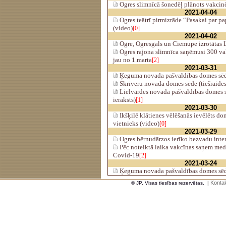
Ogres slimnīcā šonedēļ plānots vakcinē
2021-04-04
Ogres teātrī pirmizrāde “Pasakai par pa
(video)
[0]
2021-04-02
Ogre, Ogresgals un Ciemupe izrotātas 
Ogres rajona slimnīca saņēmusi 300 va
jau no 1.marta
[2]
2021-03-31
Ķeguma novada pašvaldības domes sēde
Skrīveru novada domes sēde (tiešraides
Lielvārdes novada pašvaldības domes s
ieraksts)
[1]
2021-03-30
Ikšķilē klātienes vēlēšanās ievēlēts do
vietnieks (video)
[0]
2021-03-29
Ogres bērnudārzos ierīko bezvadu inter
Pēc noteiktā laika vakcīnas saņem medi
Covid-19
[2]
2021-03-24
Ķeguma novada pašvaldības domes sēde
Kontak
© JP. Visas tiesības rezervētas.
|