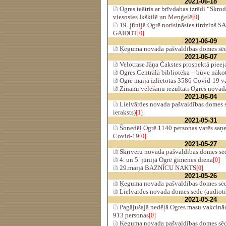
2021-06-18
Ogres teātris ar brīvdabas izrādi “Skro
viesosies Ikšķilē un Meņģelē
[0]
19. jūnijā Ogrē norisināsies tirdziņ
GAIDOT
[0]
2021-06-09
Ķeguma novada pašvaldības domes sēde
2021-06-07
Velotrase Jāņa Čakstes prospektā pieej
Ogres Centrālā bibliotēka – būve nākot
Ogrē maijā izlietotas 3586 Covid-19 v
Zināmi vēlēšanu rezultāti Ogres novad
2021-06-04
Lielvārdes novada pašvaldības domes s
ieraksts)
[1]
2021-05-31
Šonedēļ Ogrē 1140 personas varēs saņe
Covid-19
[0]
2021-05-27
Skrīveru novada pašvaldības domes sēde
4. un 5. jūnijā Ogrē ģimenes diena
[0]
29.maijā BAZNĪCU NAKTS
[0]
2021-05-26
Ķeguma novada pašvaldības domes sēde
Lielvārdes novada domes sēde (audiotie
2021-05-24
Pagājušajā nedēļā Ogres masu vakcināc
913 personas
[0]
Ķeguma novada pašvaldības domes sēde