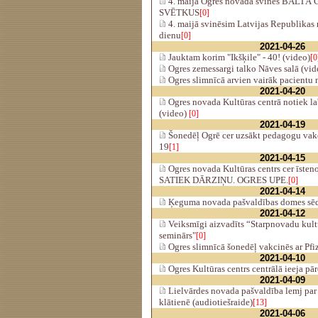
4. maijā Ogres novadā svinēs BALT
SVĒTKUS
[0]
4. maijā svinēsim Latvijas Republikas 
dienu
[0]
2021-04-26
Jauktam korim "Ikšķile" - 40! (video)
[0
Ogres zemessargi talko Nāves salā (vid
Ogres slimnīcā arvien vairāk pacientu 
2021-04-20
Ogres novada Kultūras centrā notiek la
(video)
[0]
2021-04-19
Šonedēļ Ogrē cer uzsākt pedagogu vak
19
[1]
2021-04-15
Ogres novada Kultūras centrs cer īste
SATIEK DĀRZIŅU. OGRES UPE.
[0]
2021-04-14
Ķeguma novada pašvaldības domes sēde
2021-04-12
Veiksmīgi aizvadīts “Starpnovadu kult
seminārs"
[0]
Ogres slimnīcā šonedēļ vakcinēs ar Pf
2021-04-10
Ogres Kultūras centrs centrālā ieeja pār
2021-04-09
Lielvārdes novada pašvaldība lemj par
klātienē (audiotiešraide)
[13]
2021-04-06