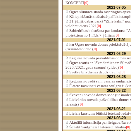
KONCERTI
[0]
2021-07-05
Ogres slimnīca strādā saspringtos apst
Kā iepirkšanās tiešsaistē palīdz ietaup
31. jūlijā dabas parkā “Zilie kalni” no
velobrauciens 2021
[0]
Sabiedrības balsošana par konkursa “At
projektiem no 1. līdz 7. jūlijam
[0]
2021-07-01
Par Ogres novada domes priekšsēdētāju
(tiešraides video)
[0]
2021-06-29
Ķeguma novada pašvaldības domes sēde
Ogres teātris ar “Skroderdienām Silmač
2020./2021. gada sezonu! (video)
[0]
Svētku brīvdienās daudz traumu
[0]
2021-06-28
Ķeguma novadā svin vasaras saulgriežu
Plāterē nosvinēti vasaras saulgrieži (vi
2021-06-22
Skrīveru novada domes sēde (tiešraides
Lielvārdes novada pašvaldības domes s
ieraksts)
[0]
2021-06-21
Lielais karstums būtiski ietekmē iedzī
2021-06-20
Aktuālā informācija par lielgabarīta a
Šonakt Saulgrieži Plāteres pilskalnā
[0]