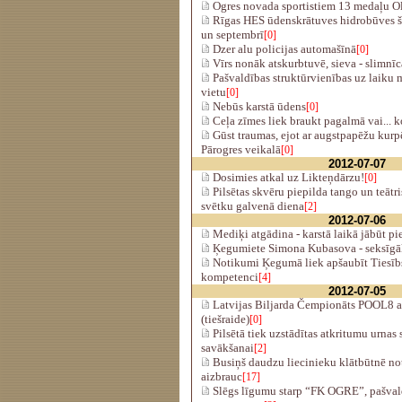
Ogres novada sportistiem 13 medaļu O
Rīgas HES ūdenskrātuves hidrobūves šo
un septembrī
[0]
Dzer alu policijas automašīnā
[0]
Vīrs nonāk atskurbtuvē, sieva - slimnīc
Pašvaldības struktūrvienības uz laiku m
vietu
[0]
Nebūs karstā ūdens
[0]
Ceļa zīmes liek braukt pagalmā vai... 
Gūst traumas, ejot ar augstpapēžu kurp
Pārogres veikalā
[0]
2012-07-07
Dosimies atkal uz Likteņdārzu!
[0]
Pilsētas skvēru piepilda tango un teātr
svētku galvenā diena
[2]
2012-07-06
Mediķi atgādina - karstā laikā jābūt p
Ķegumiete Simona Kubasova - seksīgāk
Notikumi Ķegumā liek apšaubīt Tiesībsa
kompetenci
[4]
2012-07-05
Latvijas Biljarda Čempionāts POOL8 
(tiešraide)
[0]
Pilsētā tiek uzstādītas atkritumu urna
savākšanai
[2]
Busiņš daudzu liecinieku klātbūtnē not
aizbrauc
[17]
Slēgs līgumu starp “FK OGRE”, pašval