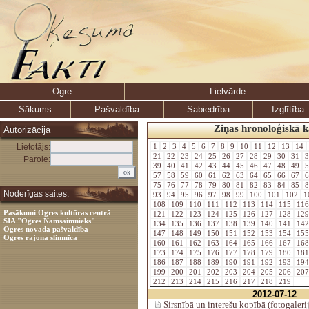
Ogre
Lielvārde
Sākums
Pašvaldība
Sabiedrība
Izglītība
Ziņas hronoloģiskā k
Autorizācija
Lietotājs:
1
2
3
4
5
6
7
8
9
10
11
12
13
14
21
22
23
24
25
26
27
28
29
30
31
3
Parole:
39
40
41
42
43
44
45
46
47
48
49
5
57
58
59
60
61
62
63
64
65
66
67
6
75
76
77
78
79
80
81
82
83
84
85
8
Noderīgas saites:
93
94
95
96
97
98
99
100
101
102
1
108
109
110
111
112
113
114
115
11
Pasākumi Ogres kultūras centrā
121
122
123
124
125
126
127
128
12
SIA "Ogres Namsaimnieks"
134
135
136
137
138
139
140
141
14
Ogres novada pašvaldība
147
148
149
150
151
152
153
154
15
Ogres rajona slimnīca
160
161
162
163
164
165
166
167
16
173
174
175
176
177
178
179
180
18
186
187
188
189
190
191
192
193
19
199
200
201
202
203
204
205
206
20
212
213
214
215
216
217
218
219
2012-07-12
Sirsnībā un interešu kopībā (fotogaleri