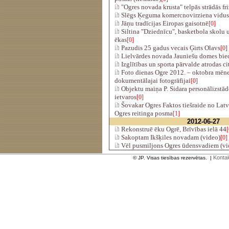
"Ogres novada krusta" telpās strādās fri
Slēgs Ķeguma komercnovirziena vidussk
Jāņu tradīcijas Eiropas gaisotnē
[0]
Siltina "Dziednīcu", basketbola skolu u
ēkas
[0]
Pazudis 25 gadus vecais Ģirts Olavs
[0]
Lielvārdes novada Jauniešu domes biedr
Izglītības un sporta pārvalde atrodas ci
Foto dienas Ogre 2012. – oktobra mēnes
dokumentālajai fotogrāfijai
[0]
Objektu maiņa P. Sidara personālizstād
ietvaros
[0]
Šovakar Ogres Faktos tiešraide no Latv
Ogres reitinga posma
[1]
2012-06-27
Rekonstruē ēku Ogrē, Brīvības ielā 44
[
Sakoptam Ikšķiles novadam (video)
[0]
Vēl pusmiljons Ogres ūdensvadiem (vi
Kontak
© JP. Visas tiesības rezervētas.
|