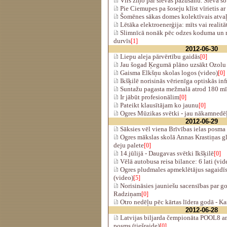
Vīrs ziņo par sievas pazušanu. Sieva šo
Pie Ciemupes pa šoseju klīst vīrietis a
Šomēnes sākas domes kolektīvais atva
Lētāka elektroenerģija: mīts vai realit
Slimnīcā nonāk pēc odzes koduma un r
durvīs
[1]
2012-06-30
Liepu aleja pārvērtību gaidās
[0]
Jau šogad Ķegumā plāno uzsākt Ozolu i
Gaisma Elkšņu skolas logos (video)
[0]
Ikšķilē norisinās vērienīga optiskās inf
Suntažu pagasta mežmalā atrod 180 m
Ir jābūt profesionālim
[0]
Pateikt klausītājam ko jaunu
[0]
Ogres Mūzikas svētki - jau nākamnedēļ
2012-06-29
Sāksies vēl viena Brīvības ielas posma
Ogres mākslas skolā Annas Krastiņas g
deju palete
[0]
14.jūlijā - Daugavas svētki Ikšķilē
[0]
Vēlā autobusa reisa bilance: 6 lati (vid
Ogres pludmales apmeklētājus sagaidīs
(video)
[5]
Norisināsies jauniešu sacensības par g
Radziņam
[0]
Otro nedēļu pēc kārtas līdera godā - K
2012-06-28
Latvijas biljarda čempionāta POOL8 ama
posms (tiešraide)
[0]