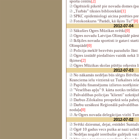
sporta centru
[2]
Ogrēnieši piketē pie novada domes (pa
„Turbās” tiksies bibliotekāri
[1]
SPKC epidemiologi aicina potēties pre
Fotokonkurss “Parādi, kā šķiro Tu!”
[0]
2012-07-04
Sākušies Ogres Mūzikas svētki
[0]
Ogres novadu Latvijas Olimpiādē pārst
Ikšķiles novada sportisti ir gatavi start
Olimpiādē
[0]
Policija meklē bezvēsts pazudušo Jān
Ogres izstādē piedalīsies vairāk nekā 
šķirnes
[2]
Ogres Mūzikas skolas pūtēju orķestra li
2012-07-03
No nākamās nedēļas būs slēgts Brīvības
Kranciema ielu virzienā uz Turkalnes iela
Papildu finansējumu izlietos norēķini
"Veselības apļu" 9. kārta notiks trešdien
Pašvaldības policijas "klienti" uzkrāju
Darbus Zilokalnu prospektā sola pabei
Darbu uzsākusi Reģionālā pašvaldības p
nodaļa
[0]
Ar Ogres novada delegācijas vizīti Tur
2012-07-02
Svētki dziesmai, dejai, estrādei Suntažo
Ogrē 10 gadus vecs puika ar nazi uzb
Nedēļas nogalē iereibušie gulējuši vai 