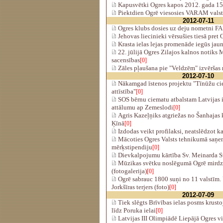
Kapusvētki Ogres kapos 2012. gada 15. 
Piektdien Ogrē viesosies VARAM valsts
2012-07-11
Ogres klubs dosies uz deju nometni F
Jehovas liecinieki vērsušies tiesā pre
Krasta ielas lejas promenāde iegūs jau
22. jūlijā Ogres Zilajos kalnos notiks
sacensības
[0]
Zāles pļaušana pie "Veldzēm" izvēršas
2012-07-10
Nākamgad īstenos projektu "Tīnūžu ci
attīstība"
[0]
SOS bērnu ciematu atbalstam Latvijas i
attālumu ap Zemeslodi
[0]
Agris Kazeļņiks atgriežas no Šanhajas 
Ķīnā
[0]
Izdodas veikt profilaksi, neatslēdzot k
Mācoties Ogres Valsts tehnikumā saņe
mērķstipendiju
[0]
Dievkalpojumu kārtība Sv. Meinarda S
Mūzikas svētku noslēgumā Ogrē mirdz 
(fotogalerija)
[0]
Ogrē sabrauc 1800 suņi no 11 valstīm.
Jorkšīras terjers (foto)
[0]
2012-07-09
Tiek slēgts Brīvības ielas posms krust
līdz Poruka ielai
[0]
Latvijas III Olimpiādē Liepājā Ogres v