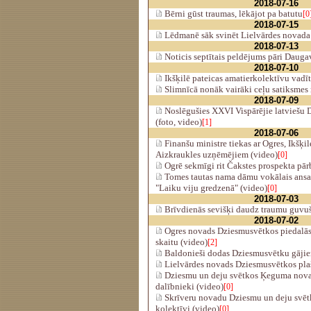
2018-07-16
Bērni gūst traumas, lēkājot pa batutu
[0
2018-07-15
Lēdmanē sāk svinēt Lielvārdes novada 
2018-07-13
Noticis septītais peldējums pāri Dauga
2018-07-10
Ikšķilē pateicas amatierkolektīvu vadī
Slimnīcā nonāk vairāki ceļu satiksmes
2018-07-09
Noslēgušies XXVI Vispārējie latviešu 
(foto, video)
[1]
2018-07-06
Finanšu ministre tiekas ar Ogres, Ikšķil
Aizkraukles uzņēmējiem (video)
[0]
Ogrē sekmīgi rit Čakstes prospekta pār
Tomes tautas nama dāmu vokālais ansa
"Laiku viju gredzenā" (video)
[0]
2018-07-03
Brīvdienās sevišķi daudz traumu guvuš
2018-07-02
Ogres novads Dziesmusvētkos piedalās 
skaitu (video)
[2]
Baldonieši dodas Dziesmusvētku gājie
Lielvārdes novads Dziesmusvētkos plaši
Dziesmu un deju svētkos Ķeguma nova
dalībnieki (video)
[0]
Skrīveru novadu Dziesmu un deju svētk
kolektīvi (video)
[0]