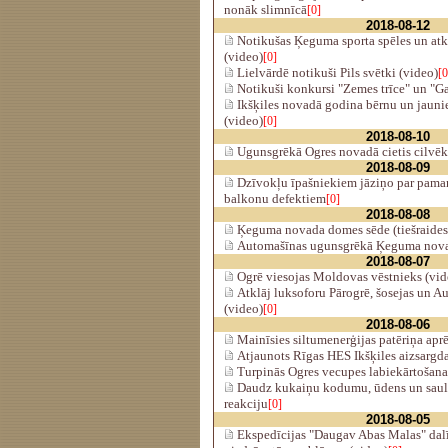
nonāk slimnīcā
[0]
2018-08-12
Notikušas Ķeguma sporta spēles un at
(video)
[0]
Lielvārdē notikuši Pils svētki (video)
[0
Notikuši konkursi "Zemes trīce" un "Gai
Ikšķiles novadā godina bērnu un jaunie
(video)
[0]
2018-08-10
Ugunsgrēkā Ogres novadā cietis cilvēk
2018-08-09
Dzīvokļu īpašniekiem jāziņo par pama
balkonu defektiem
[0]
2018-08-08
Ķeguma novada domes sēde (tiešraides
Automašīnas ugunsgrēkā Ķeguma novad
2018-08-07
Ogrē viesojas Moldovas vēstnieks (vid
Atklāj luksoforu Pārogrē, šosejas un A
(video)
[0]
2018-08-06
Mainīsies siltumenerģijas patēriņa ap
Atjaunots Rīgas HES Ikšķiles aizsargd
Turpinās Ogres vecupes labiekārtošana
Daudz kukaiņu kodumu, ūdens un saules
reakciju
[0]
2018-08-05
Ekspedīcijas "Daugav Abas Malas" dalīb