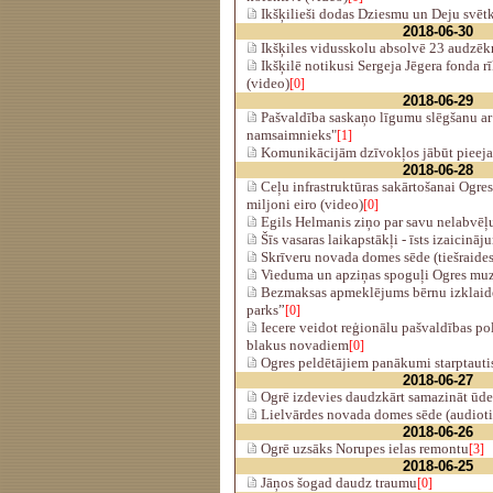
Ikšķilieši dodas Dziesmu un Deju svētk
2018-06-30
Ikšķiles vidusskolu absolvē 23 audzēk
Ikšķilē notikusi Sergeja Jēgera fonda 
(video)
[0]
2018-06-29
Pašvaldība saskaņo līgumu slēgšanu ar
namsaimnieks"
[1]
Komunikācijām dzīvokļos jābūt piee
2018-06-28
Ceļu infrastruktūras sakārtošanai Ogre
miljoni eiro (video)
[0]
Egils Helmanis ziņo par savu nelabvēļ
Šīs vasaras laikapstākļi - īsts izaicinā
Skrīveru novada domes sēde (tiešraides
Vieduma un apziņas spoguļi Ogres mu
Bezmaksas apmeklējums bērnu izklaid
parks”
[0]
Iecere veidot reģionālu pašvaldības pol
blakus novadiem
[0]
Ogres peldētājiem panākumi starptauti
2018-06-27
Ogrē izdevies daudzkārt samazināt ūden
Lielvārdes novada domes sēde (audiotie
2018-06-26
Ogrē uzsāks Norupes ielas remontu
[3]
2018-06-25
Jāņos šogad daudz traumu
[0]