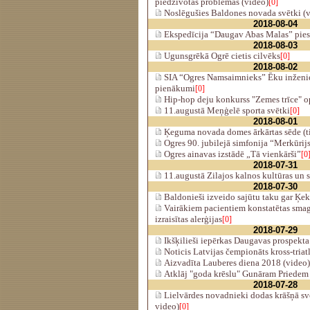
piedzīvotās problēmas (video)
[0]
Noslēgušies Baldones novada svētki (
2018-08-04
Ekspedīcija “Daugav Abas Malas” piest
2018-08-03
Ugunsgrēkā Ogrē cietis cilvēks
[0]
2018-08-02
SIA “Ogres Namsaimnieks” Ēku inženier
pienākumi
[0]
Hip-hop deju konkurss "Zemes trīce" op
11.augustā Meņģelē sporta svētki
[0]
2018-08-01
Ķeguma novada domes ārkārtas sēde (ti
Ogres 90. jubilejā simfonija “Merkūrij
Ogres ainavas izstādē „Tā vienkārši”
[0
2018-07-31
11.augustā Zilajos kalnos kultūras un s
2018-07-30
Baldonieši izveido sajūtu taku gar Ķek
Vairākiem pacientiem konstatētas sm
izraisītas alerģijas
[0]
2018-07-29
Ikšķilieši iepērkas Daugavas prospekta 
Noticis Latvijas čempionāts kross-triat
Aizvadīta Lauberes diena 2018 (video)
Atklāj "goda krēslu" Gunāram Priedem 
2018-07-28
Lielvārdes novadnieki dodas krāšņā svē
video)
[0]