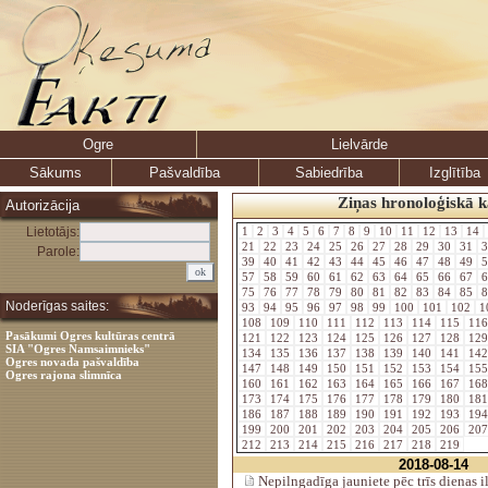
Ogre
Lielvārde
Sākums
Pašvaldība
Sabiedrība
Izglītība
Ziņas hronoloģiskā k
Autorizācija
Lietotājs:
1
2
3
4
5
6
7
8
9
10
11
12
13
14
21
22
23
24
25
26
27
28
29
30
31
3
Parole:
39
40
41
42
43
44
45
46
47
48
49
5
57
58
59
60
61
62
63
64
65
66
67
6
75
76
77
78
79
80
81
82
83
84
85
8
Noderīgas saites:
93
94
95
96
97
98
99
100
101
102
1
108
109
110
111
112
113
114
115
11
Pasākumi Ogres kultūras centrā
121
122
123
124
125
126
127
128
12
SIA "Ogres Namsaimnieks"
134
135
136
137
138
139
140
141
14
Ogres novada pašvaldība
147
148
149
150
151
152
153
154
15
Ogres rajona slimnīca
160
161
162
163
164
165
166
167
16
173
174
175
176
177
178
179
180
18
186
187
188
189
190
191
192
193
19
199
200
201
202
203
204
205
206
20
212
213
214
215
216
217
218
219
2018-08-14
Nepilngadīga jauniete pēc trīs dienas i