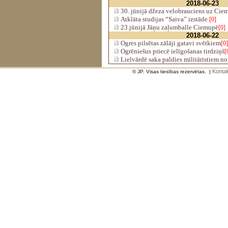
2018-06-23
30. jūnijā džeza velobrauciens uz Cie
Atklāta studijas “Saiva” izstāde
[0]
23.jūnijā Jāņu zaļumballe Ciemupē
[0]
2018-06-22
Ogres pilsētas zālāji gatavi svētkiem
[0]
Ogrēniešus priecē ielīgošanas tirdziņš
[
Lielvārdē saka paldies militāristiem n
Kontak
© JP. Visas tiesības rezervētas.
|