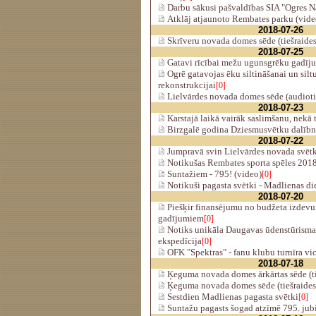
Darbu sākusi pašvaldības SIA "Ogres 
Atklāj atjaunoto Rembates parku (vide
2018-07-26
Skrīveru novada domes sēde (tiešraides
2018-07-25
Gatavi rīcībai mežu ugunsgrēku gadīj
Ogrē gatavojas ēku siltināšanai un silt
rekonstrukcijai
[0]
Lielvārdes novada domes sēde (audiotie
2018-07-23
Karstajā laikā vairāk saslimšanu, nekā
Birzgalē godina Dziesmusvētku dalībn
2018-07-22
Jumpravā svin Lielvārdes novada svētk
Notikušas Rembates sporta spēles 2018
Suntažiem - 795! (video)
[0]
Notikuši pagasta svētki - Madlienas di
2018-07-20
Piešķir finansējumu no budžeta izdev
gadījumiem
[0]
Notiks unikāla Daugavas ūdenstūrisma 
ekspedīcija
[0]
OFK "Spektras" - fanu klubu turnīra v
2018-07-18
Ķeguma novada domes ārkārtas sēde (ti
Ķeguma novada domes sēde (tiešraides
Sestdien Madlienas pagasta svētki
[0]
Suntažu pagasts šogad atzīmē 795. jubi