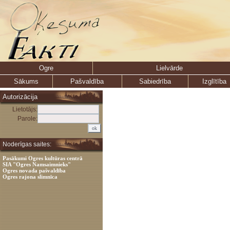
Ogre
Lielvārde
Sākums
Pašvaldība
Sabiedrība
Izglītība
Autorizācija
Lietotājs:
Parole:
Noderīgas saites:
Pasākumi Ogres kultūras centrā
SIA "Ogres Namsaimnieks"
Ogres novada pašvaldība
Ogres rajona slimnīca