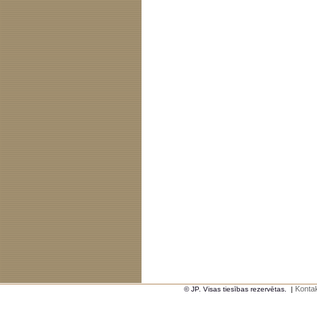
Kontak
© JP. Visas tiesības rezervētas.
|