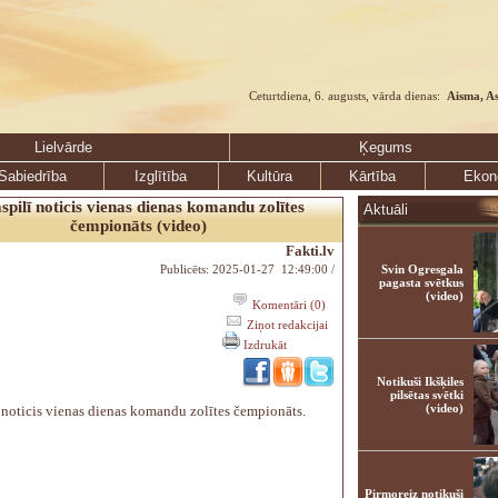
Ceturtdiena, 6. augusts, vārda dienas:
Aisma, A
Lielvārde
Ķegums
Sabiedrība
Izglītība
Kultūra
Kārtība
Ekon
spilī noticis vienas dienas komandu zolītes
Aktuāli
čempionāts (video)
Fakti.lv
Publicēts: 2025-01-27 12:49:00 /
Svin Ogresgala
pagasta svētkus
(video)
Komentāri (0)
Ziņot redakcijai
Izdrukāt
Notikuši Ikšķiles
pilsētas svētki
(video)
 noticis vienas dienas komandu zolītes čempionāts.
Pirmoreiz notikuši