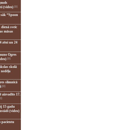
gmols
ti (video)
[0]
u sāk “Spoon
 dienā sveic
nas māsas
4 zēni un 24
jauno Ogres
ideo)
[0]
kslas skolā
 nedēļa
res slimnīcā
i
[0]
 aizvadīts 17.
0]
āj 15 gadu
zstādi (video)
o pacientu