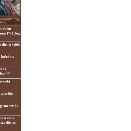
ājoklim
jauni PVC logi
dienai veltīti
 kultūras
vads
deo)
[0]
novadā
ta svētki
gasta svētki
ticis vides
eža dienas