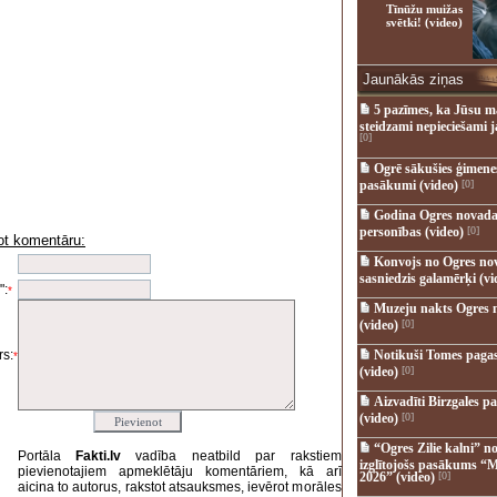
Tīnūžu muižas
svētki! (video)
Jaunākās ziņas
5 pazīmes, ka Jūsu m
steidzami nepieciešami 
[0]
Ogrē sākušies ģimenes 
pasākumi (video)
[0]
Godina Ogres novada
personības (video)
[0]
ot komentāru:
i
Konvojs no Ogres no
sasniedzis galamērķi (vi
":
*
Muzeju nakts Ogres 
(video)
[0]
s:
Notikuši Tomes pagas
*
(video)
[0]
Aizvadīti Birzgales pa
(video)
[0]
“Ogres Zilie kalni” no
Portāla
Fakti.lv
vadība neatbild par rakstiem
izglītojošs pasākums “M
pievienotajiem apmeklētāju komentāriem, kā arī
2026” (video)
[0]
aicina to autorus, rakstot atsauksmes, ievērot morāles