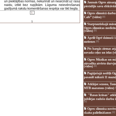
un pieklājības normas, nekurināt un neaicināt uz rasu
Jaunais Ogres aizsar
naidu, iztikt bez rupjībām. Lūguma neievērošanas
pierādījis savu efektivitā
gadījumā rakstu komentēšanas iespēja var tikt liegta.
1.
Ogres slimnīcā darb
Cafe” (video)
[0]
1
Starptautiskajā māsu
Ogres slimnīcas medicī
(video)
[0]
Aprīlī Ogrē dzimuši 1
meitenes
[0]
Pēc bargās ziemas at
novada ceļus un ielas (v
Ogres Mūzikas un mā
aizvadīta atvērto durvju
(video)
[0]
Pagājušajā nedēļā Og
pasaulē nākuši 11 mazuļ
Atklājot sezonu, Tomē
MTB maratons (video)
[
"Rasas krāsas" atkl
jubilejas radošo darbu i
[0]
Ogres slimnīca novēr
skaita palielināšanos
[0]