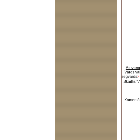
Pievien
Vārds va
segvārds:
*
Skaitlis "7
Komentār