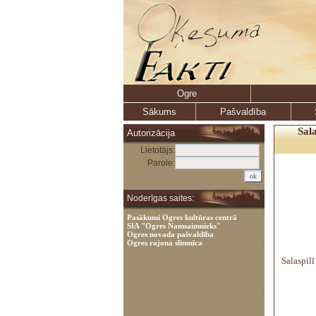
Ogre
Sākums
Pašvaldība
Sala
Autorizācija
Lietotājs:
Parole:
Noderīgas saites:
Pasākumi Ogres kultūras centrā
SIA "Ogres Namsaimnieks"
Ogres novada pašvaldība
Ogres rajona slimnīca
Salaspilī