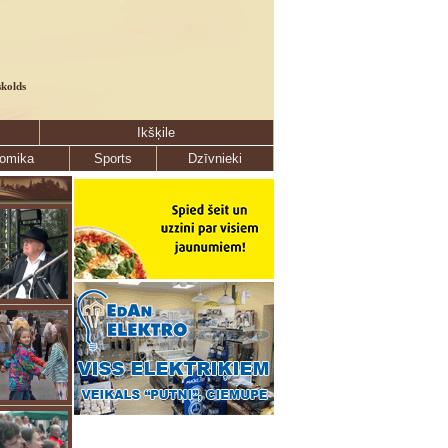
skolds
Ikšķile
omika
Sports
Dzīvnieki