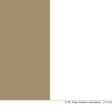
Kontak
© JP. Visas tiesības rezervētas.
|