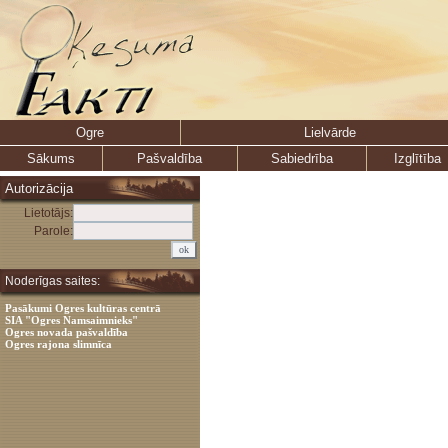
Ogre
Lielvārde
Sākums
Pašvaldība
Sabiedrība
Izglītība
Autorizācija
Lietotājs:
Parole:
Noderīgas saites:
Pasākumi Ogres kultūras centrā
SIA "Ogres Namsaimnieks"
Ogres novada pašvaldība
Ogres rajona slimnīca