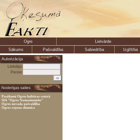
Ogre
Lielvārde
Sākums
Pašvaldība
Sabiedrība
Izglītība
Autorizācija
Lietotājs:
Parole:
Noderīgas saites:
Pasākumi Ogres kultūras centrā
SIA "Ogres Namsaimnieks"
Ogres novada pašvaldība
Ogres rajona slimnīca