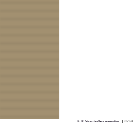
Kontak
© JP. Visas tiesības rezervētas.
|