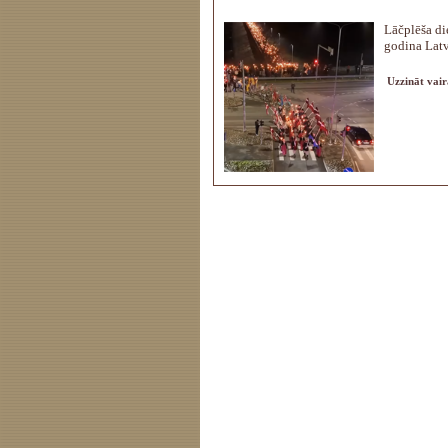
Lāčplēša di
godina Latvi
Uzzināt vair