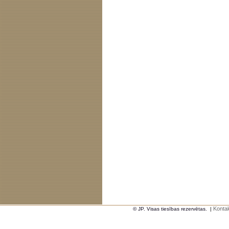
Kontak
© JP. Visas tiesības rezervētas.
|