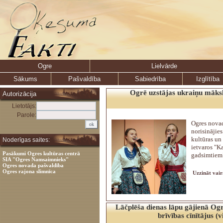
Ogre
Lielvārde
Sākums
Pašvaldība
Sabiedrība
Izglītība
Ogrē uzstājas ukraiņu māksli
Autorizācija
Lietotājs:
Parole:
Ogres novad
norisinājie
kultūras un
Noderīgas saites:
ietvaros "K
Pasākumi Ogres kultūras centrā
gadsimtiem
SIA "Ogres Namsaimnieks"
Ogres novada pašvaldība
Ogres rajona slimnīca
Uzzināt vair
Lāčplēša dienas lāpu gājienā Og
brīvības cīnītājus (v