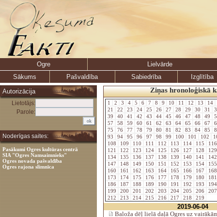
Ogre
Lielvārde
Sākums
Pašvaldība
Sabiedrība
Izglītība
Ziņas hronoloģiskā k
Autorizācija
Lietotājs:
1
2
3
4
5
6
7
8
9
10
11
12
13
14
21
22
23
24
25
26
27
28
29
30
31
3
Parole:
39
40
41
42
43
44
45
46
47
48
49
5
57
58
59
60
61
62
63
64
65
66
67
6
75
76
77
78
79
80
81
82
83
84
85
8
Noderīgas saites:
93
94
95
96
97
98
99
100
101
102
1
108
109
110
111
112
113
114
115
11
Pasākumi Ogres kultūras centrā
121
122
123
124
125
126
127
128
12
SIA "Ogres Namsaimnieks"
134
135
136
137
138
139
140
141
14
Ogres novada pašvaldība
147
148
149
150
151
152
153
154
15
Ogres rajona slimnīca
160
161
162
163
164
165
166
167
16
173
174
175
176
177
178
179
180
18
186
187
188
189
190
191
192
193
19
199
200
201
202
203
204
205
206
20
212
213
214
215
216
217
218
219
2019-06-04
Baloža dēļ lielā daļā Ogres uz vairāk