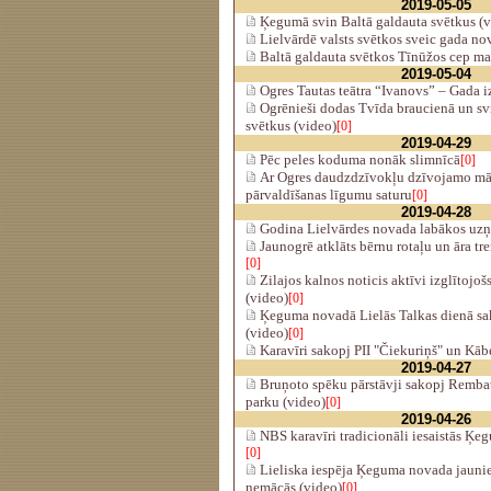
2019-05-05
Ķegumā svin Baltā galdauta svētkus (v
Lielvārdē valsts svētkos sveic gada no
Baltā galdauta svētkos Tīnūžos cep mai
2019-05-04
Ogres Tautas teātra “Ivanovs” – Gada i
Ogrēnieši dodas Tvīda braucienā un sv
svētkus (video)
[0]
2019-04-29
Pēc peles koduma nonāk slimnīcā
[0]
Ar Ogres daudzdzīvokļu dzīvojamo māj
pārvaldīšanas līgumu saturu
[0]
2019-04-28
Godina Lielvārdes novada labākos uzņ
Jaunogrē atklāts bērnu rotaļu un āra tr
[0]
Zilajos kalnos noticis aktīvi izglītojo
(video)
[0]
Ķeguma novadā Lielās Talkas dienā sak
(video)
[0]
Karavīri sakopj PII "Čiekuriņš" un Kāb
2019-04-27
Bruņoto spēku pārstāvji sakopj Remba
parku (video)
[0]
2019-04-26
NBS karavīri tradicionāli iesaistās Ķe
[0]
Lieliska iespēja Ķeguma novada jaunie
nemācās (video)
[0]