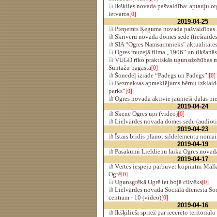
Ikšķiles novada pašvaldība: aptauju o
ietvaros
[0]
2019-04-25
Pieņemts Ķeguma novada pašvaldības 
Skrīveru novada domes sēde (tiešraides
SIA “Ogres Namsaimnieks" aktualitāte
Ogres muzejā filma „1906” un tikšanās 
VUGD rīko praktiskās ugunsdzēsības 
Suntažu pagastā
[0]
Šonedēļ izrāde “Padegs un Padegs”
[0]
Bezmaksas apmeklējums bērnu izklaid
parks”
[0]
Ogres novada aktīvie jaunieši dalās pi
2019-04-24
Skenē Ogres upi (video)
[0]
Lielvārdes novada domes sēde (audiotie
2019-04-23
Īstais brīdis plānot sildelementu noma
2019-04-19
Pasākumi Lieldienu laikā Ogres novad
2019-04-17
Vērtēs iespēju pārbūvēt kopmītni Mālk
Ogrē
[0]
Ugunsgrēkā Ogrē iet bojā cilvēks
[0]
Lielvārdes novada Sociālā dienesta Soc
centram - 10 (video)
[0]
2019-04-16
Ikšķilieši spriež par iecerēto teritoriāl