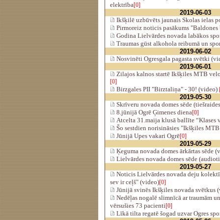
elektrība
[0]
2019-06-03
Ikšķilē uzbūvēts jaunais Skolas ielas 
Pirmoreiz noticis pasākums "Baldones b
Godina Lielvārdes novada labākos spor
Traumas gūst alkohola reibumā un spor
2019-06-02
Nosvinēti Ogresgala pagasta svētki (vi
2019-06-01
Zilajos kalnos startē Ikšķiles MTB vel
[0]
Birzgales PII "Birztaliņa" - 30! (video)
2019-05-30
Skrīveru novada domes sēde (tiešraides
8.jūnijā Ogrē Ģimenes diena
[0]
Atcelta 31.maija klusā ballīte “Klases
Šo sestdien norisināsies "Ikšķiles MT
Jūnijā Upes vakari Ogrē
[0]
2019-05-29
Ķeguma novada domes ārkārtas sēde (v
Lielvārdes novada domes sēde (audiotie
2019-05-27
Noticis Lielvārdes novada deju kolektī
sev ir ceļš" (video)
[0]
Jūnijā svinēs Ikšķiles novada svētkus 
Nedēļas nogalē slimnīcā ar traumām u
vērsušies 73 pacienti
[0]
Līkā tilta regatē šogad uzvar Ogres spor