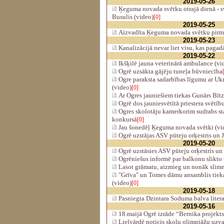
2019-05-26
Ķeguma novada svētku otrajā dienā - sv
Busulis (video)
[0]
2019-05-25
Aizvadīta Ķeguma novada svētku pirmā
2019-05-23
Kanalizācijā nevar liet visu, kas pagad
2019-05-22
Ikšķilē jauna veterinārā ambulance (vi
Ogrē uzsākta gājēju tuneļa būvniecība
Ogre paraksta sadarbības līgumu ar Uk
(video)
[0]
Ar Ogres jauniešiem tiekas Gunārs Bītz
Ogrē dos jauniesvētītā priestera svētīb
Ogres skolotāju kamerkorim sudrabs st
konkursā
[0]
Jau šonedēļ Ķeguma novada svētki (vi
Ogrē uzstājas ASV pūteju orķestris un 
2019-05-20
Ogrē uzstāsies ASV pūteju orķestris u
Ogrēniešus informē par balkonu slikto 
Lasot grāmatu, aizmieg un nonāk slim
"Grīva" un Tomes dāmu ansamblis tieka
(video)
[0]
2019-05-18
Pasniegta Dzintara Soduma balva litera
2019-05-16
18.maijā Ogrē izrāde “Bernika projekt
Lielvārdē noticis skolu olimpiāžu uzv