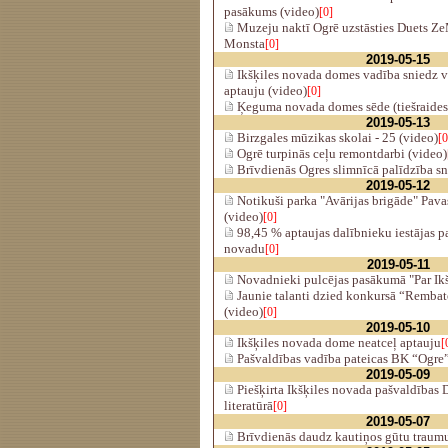
pasākums (video)
[0]
Muzeju naktī Ogrē uzstāsties Duets Z
Monsta
[0]
2019-05-15
Ikšķiles novada domes vadība sniedz v
aptauju (video)
[0]
Ķeguma novada domes sēde (tiešraides
2019-05-13
Birzgales mūzikas skolai - 25 (video)
[0
Ogrē turpinās ceļu remontdarbi (video)
Brīvdienās Ogres slimnīcā palīdzība s
2019-05-12
Notikuši parka "Avārijas brigāde" Pava
(video)
[0]
98,45 % aptaujas dalībnieku iestājas pa
novadu
[0]
2019-05-11
Novadnieki pulcējas pasākumā "Par Ikš
Jaunie talanti dzied konkursā “Rembat
(video)
[0]
2019-05-10
Ikšķiles novada dome neatceļ aptauju
[
Pašvaldības vadība pateicas BK “Ogre
2019-05-09
Piešķirta Ikšķiles novada pašvaldības
literatūrā
[0]
2019-05-07
Brīvdienās daudz kautiņos gūtu traum