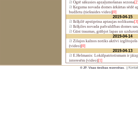
Ogrē sākusies apzaļumošanas sezona
[2
Ķeguma novada domes ārkārtas sēdē ap
budžetu (tiešraides video)
[0]
2019-04-15
Ikšķilē apstiprina aptaujas nolikumu
[3
Ikšķiles novada pašvaldības domes sasa
Gūst traumas, grābjot lapas un uzdurot
2019-04-14
Zilajos kalnos notiks aktīvi izglītojoš
(video)
[0]
2019-04-13
E.Helmanis: Lokālpatriotismam ir jāizpa
interesēm (video)
[1]
Kontak
© JP. Visas tiesības rezervētas.
|