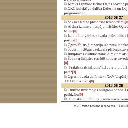
Kirovs Lipmans tiekas Ogres novada pa
OKC kolektīvu dalība Dziesmu un Dej
programma
[0]
2013-06-27
Sāksies Kalna prospekta remontdarbi
[0
Aicina izmantot iespēju mācīties Ogre
filiālē
[0]
Izdota Lielvārdes novada pašvaldības f
poēma
[3]
Ogres Valsts ģimnāzija izdevusi labāk
Šodien ir slēgta dzelzceļa pārbrauktu
Jumpravas kultūras nama direktore atst
Šovakar Ikšķiles estrādē koncertuzved
[0]
"Praktisks risinājums" stāvvietu problē
pats?
[3]
Ogres novada dalībnieki XXV Vispārēj
XV Deju svētkos
[0]
2013-06-26
Tīnūžos uzdarbojas huligānu banda. L
palīdzību
[0]
"Lieliska vieta" vieglā auto novietošan
Kontak
© JP. Visas tiesības rezervētas.
|