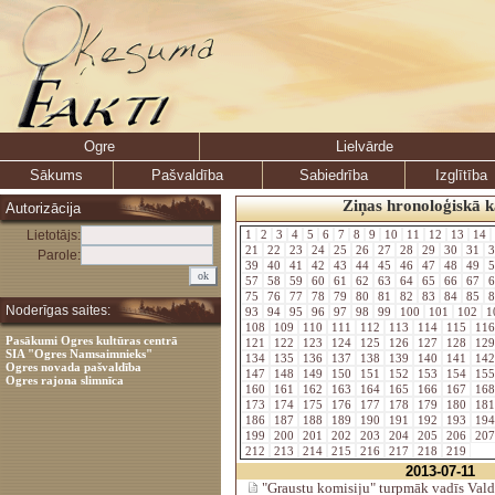
Ogre
Lielvārde
Sākums
Pašvaldība
Sabiedrība
Izglītība
Ziņas hronoloģiskā k
Autorizācija
Lietotājs:
1
2
3
4
5
6
7
8
9
10
11
12
13
14
21
22
23
24
25
26
27
28
29
30
31
3
Parole:
39
40
41
42
43
44
45
46
47
48
49
5
57
58
59
60
61
62
63
64
65
66
67
6
75
76
77
78
79
80
81
82
83
84
85
8
Noderīgas saites:
93
94
95
96
97
98
99
100
101
102
1
108
109
110
111
112
113
114
115
11
Pasākumi Ogres kultūras centrā
121
122
123
124
125
126
127
128
12
SIA "Ogres Namsaimnieks"
134
135
136
137
138
139
140
141
14
Ogres novada pašvaldība
147
148
149
150
151
152
153
154
15
Ogres rajona slimnīca
160
161
162
163
164
165
166
167
16
173
174
175
176
177
178
179
180
18
186
187
188
189
190
191
192
193
19
199
200
201
202
203
204
205
206
20
212
213
214
215
216
217
218
219
2013-07-11
"Graustu komisiju" turpmāk vadīs Vald