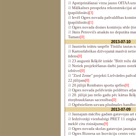
Apstiprināšanai virza jauno OITAA uz
Mālkalnes prospekta rekonstrukcijai a
(papildināts)
[3]
Ievēl Ogres novada pašvaldības komite
(papildināts)
[1]
Ogres novada domes komiteju sēde (tie
Jānis Petrovičs atsakās no deputāta man
Tamani
[0]
2013-07-10
Jauniešu teātru saspēle Tīnūžu tautas 
Kartonfabrikas dzīvojamā masīvā netiek
ūdens
[0]
23.augustā Ikšķilē izrāde "Bitīt rožu dā
Notiek projektēšanas darbi jauno notek
izbūvei
[0]
"Zied Zeme" projekti Lielvārdes pašval
22.jūlijam
[0]
20.jūlijā Rembates sporta spēles
[0]
Ogres novada peldvietās peldēties atļa
20. jūlijā jau trešo gadu pēc kārtas Ikš
riteņbraukšanas sacensības
[0]
Ogrēniešiem uzvara pludmales handbolā
2013-07-09
Jaunajam mācību gadam gatavojas arī 
Iedzīvotāji vienbalsīgi PRET 11 zirgk
meklē citu risinājumu
[9]
Ogres novada skolas gatavojas jauna
Ogres Biznesa un Inovāciju centrs vei