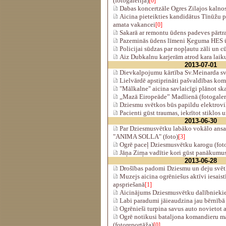
(fotogalerija)
[0]
Dabas koncertzāle Ogres Zilajos kalno
Aicina pieteikties kandidātus Tīnūžu p
amata vakancei
[0]
Sakarā ar remontu ūdens padeves pārt
Pazeminās ūdens līmeni Ķeguma HES 
Policijai sūdzas par nopļautu zāli un 
Aiz Dubkalnu karjerām atrod kara laik
2013-07-01
Dievkalpojumu kārtība Sv.Meinarda sv
Lielvārdē apstiprināti pašvaldības komi
"Mālkalne" aicina savlaicīgi plānot sk
„Mazā Eiropeāde” Madlienā (fotogaler
Dziesmu svētkos būs papildu elektrovil
Pacienti gūst traumas, iekrītot stiklos 
2013-06-30
Par Dziesmusvētku labāko vokālo ansa
"ANIMA SOLLA" (foto)
[3]
Ogrē paceļ Dziesmusvētku karogu (fot
Jāņa Zirņa vadītie kori gūst panākumus
2013-06-28
Drošības padomi Dziesmu un deju svēt
Muzejs aicina ogrēniešus aktīvi iesaist
apspriešanā
[1]
Aicinājums Dziesmusvētku dalībnieki
Labi paradumi jāieaudzina jau bērnīb
Ogrēnieši turpina savus auto novietot a
Ogrē notikusi bataljona komandieru m
(fotoreportāža)
[0]