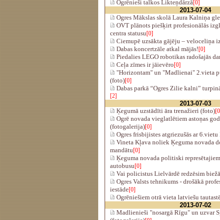
Ogrēnieši talkos Likteņdārzā
[0]
2013-07-04
Ogres Mākslas skolā Laura Kalniņa gle
OVT plānots piešķirt profesionālās izg
centra statusu
[0]
Ciemupē uzsākta gājēju – veloceliņa 
Dabas koncertzāle atkal mājās!
[0]
Piedalies LEGO robotikas radošajās da
Ceļa zīmes ir jāievēro
[0]
"Horizontam" un "Madlienai" 2.vieta p
(foto)
[0]
Dabas parkā “Ogres Zilie kalni” turpinā
[2]
2013-07-03
Ķegumā uzstādīti āra trenažieri (foto)
[0
Ogrē novada vieglatlētiem astoņas goda
(fotogalerija)
[0]
Ogres frisbijistes atgriezušās ar 6.vietu
Vineta Kļava noliek Ķeguma novada d
mandātu
[0]
Ķeguma novada politiski represētajiem
autobusu
[0]
Vai policistus Lielvārdē redzēsim biež
Ogres Valsts tehnikums - drošākā profes
iestāde
[0]
Ogrēniešiem otrā vieta latviešu tautastē
2013-07-02
Madlienieši "nosargā Rīgu" un uzvar S