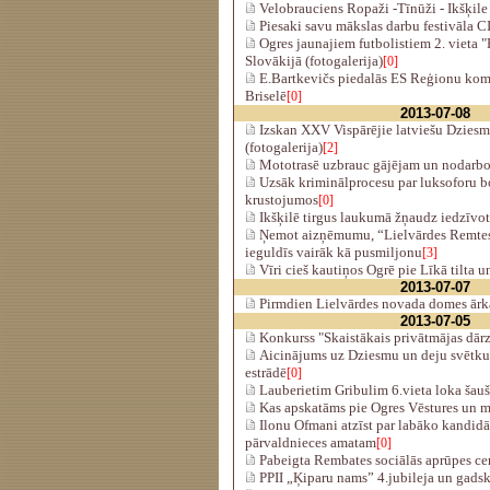
Velobrauciens Ropaži -Tīnūži - Ikšķile
Piesaki savu mākslas darbu festivāla C
Ogres jaunajiem futbolistiem 2. vieta "
Slovākijā (fotogalerija)
[0]
E.Bartkevičs piedalās ES Reģionu komi
Briselē
[0]
2013-07-08
Izskan XXV Vispārējie latviešu Dzies
(fotogalerija)
[2]
Mototrasē uzbrauc gājējam un nodarbo
Uzsāk kriminālprocesu par luksoforu b
krustojumos
[0]
Ikšķilē tirgus laukumā žņaudz iedzīvo
Ņemot aizņēmumu, “Lielvārdes Remtes
ieguldīs vairāk kā pusmiljonu
[3]
Vīri cieš kautiņos Ogrē pie Līkā tilta
2013-07-07
Pirmdien Lielvārdes novada domes ārkā
2013-07-05
Konkurss "Skaistākais privātmājas dār
Aicinājums uz Dziesmu un deju svētku t
estrādē
[0]
Lauberietim Gribulim 6.vieta loka šauš
Kas apskatāms pie Ogres Vēstures un 
Ilonu Ofmani atzīst par labāko kandidā
pārvaldnieces amatam
[0]
Pabeigta Rembates sociālās aprūpes cen
PPII „Ķiparu nams” 4.jubileja un gadsk