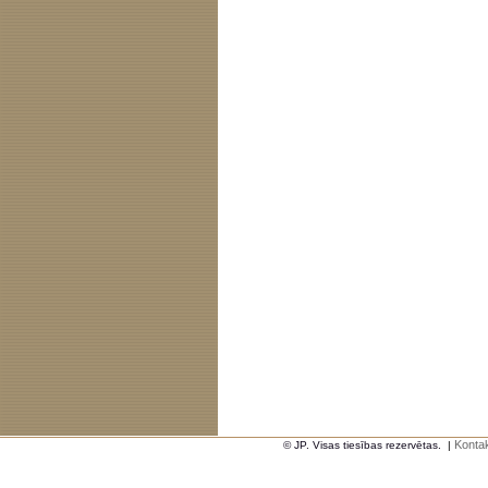
Kontak
© JP. Visas tiesības rezervētas.
|