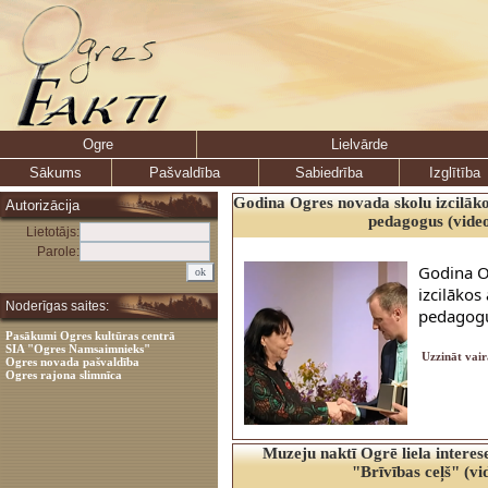
Ogre
Lielvārde
Sākums
Pašvaldība
Sabiedrība
Izglītība
Godina Ogres novada skolu izcilāk
Autorizācija
pedagogus (vide
Lietotājs:
Parole:
Godina O
izcilākos
Noderīgas saites:
pedagog
Pasākumi Ogres kultūras centrā
SIA "Ogres Namsaimnieks"
Uzzināt vair
Ogres novada pašvaldība
Ogres rajona slimnīca
Muzeju naktī Ogrē liela interes
"Brīvības ceļš" (vi