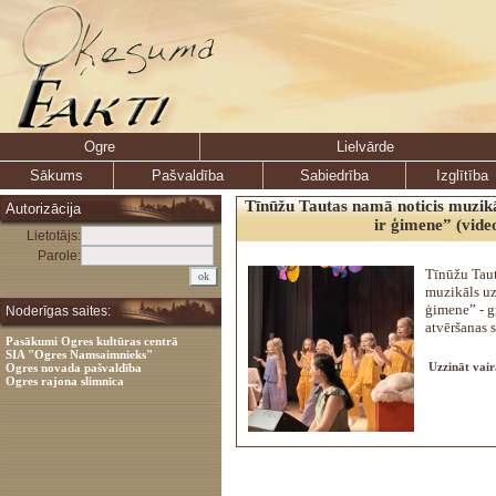
Ogre
Lielvārde
Sākums
Pašvaldība
Sabiedrība
Izglītība
Tīnūžu Tautas namā noticis muzi
Autorizācija
ir ģimene” (vide
Lietotājs:
Parole:
Tīnūžu Taut
muzikāls u
ģimene” - g
Noderīgas saites:
atvēršanas s
Pasākumi Ogres kultūras centrā
SIA "Ogres Namsaimnieks"
Uzzināt vair
Ogres novada pašvaldība
Ogres rajona slimnīca