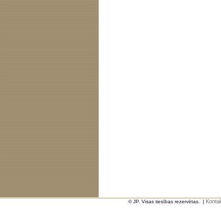
Kontak
© JP. Visas tiesības rezervētas.
|