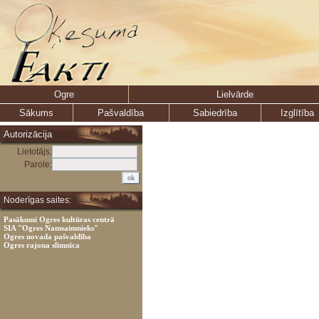
Ogre
Lielvārde
Sākums
Pašvaldība
Sabiedrība
Izglītība
Autorizācija
Lietotājs:
Parole:
Noderīgas saites:
Pasākumi Ogres kultūras centrā
SIA "Ogres Namsaimnieks"
Ogres novada pašvaldība
Ogres rajona slimnīca