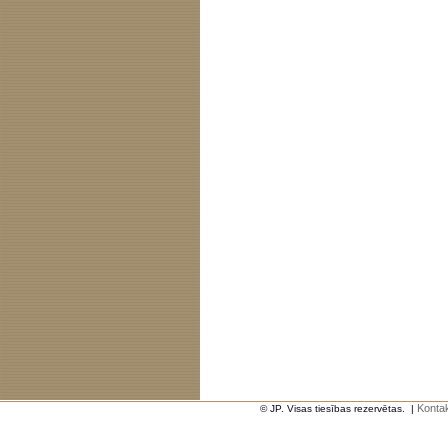
Kontak
© JP. Visas tiesības rezervētas.
|