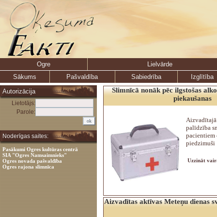
Ogre
Lielvārde
Sākums
Pašvaldība
Sabiedrība
Izglītība
Slimnīcā nonāk pēc ilgstošas alko
Autorizācija
piekaušanas
Lietotājs:
Parole:
Aizvadītajā
palīdzība s
pacientiem 
Noderīgas saites:
piedzimuši 
Pasākumi Ogres kultūras centrā
SIA "Ogres Namsaimnieks"
Uzzināt vair
Ogres novada pašvaldība
Ogres rajona slimnīca
Aizvadītas aktīvas Meteņu dienas s