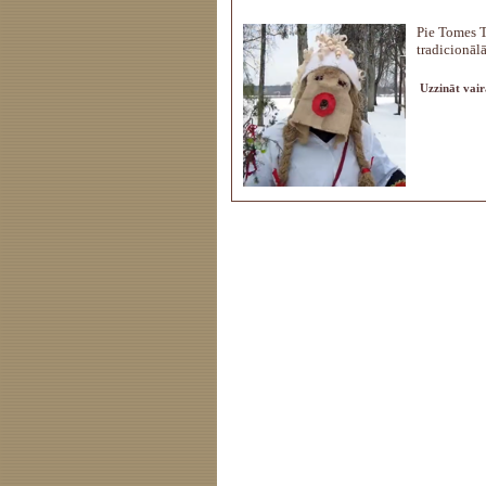
Pie Tomes T
tradicionāl
Uzzināt vair