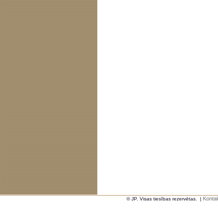
Kontak
© JP. Visas tiesības rezervētas.
|