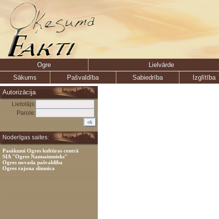
Ogre
Lielvārde
Sākums
Pašvaldība
Sabiedrība
Izglītība
Autorizācija
Lietotājs:
Parole:
Noderīgas saites:
Pasākumi Ogres kultūras centrā
SIA "Ogres Namsaimnieks"
Ogres novada pašvaldība
Ogres rajona slimnīca