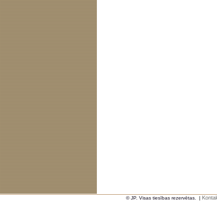
Kontak
© JP. Visas tiesības rezervētas.
|