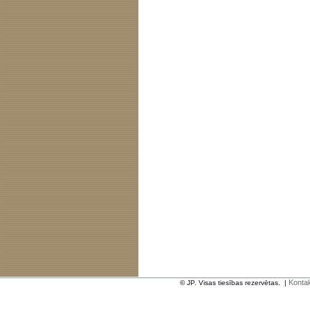
Kontak
© JP. Visas tiesības rezervētas.
|