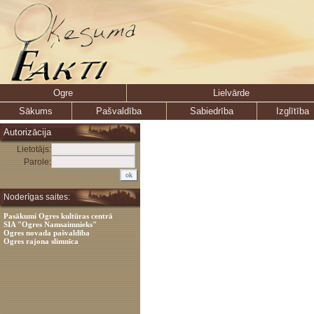
Ogre
Lielvārde
Sākums
Pašvaldība
Sabiedrība
Izglītība
Autorizācija
Lietotājs:
Parole:
Noderīgas saites:
Pasākumi Ogres kultūras centrā
SIA "Ogres Namsaimnieks"
Ogres novada pašvaldība
Ogres rajona slimnīca