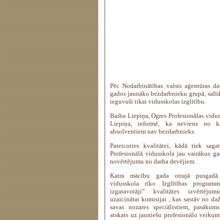
Pēc Nodarbinātības valsts aģentūras da
gados jaunāko bezdarbnieku grupā, salīdz
ieguvuši tikai vidusskolas izglītību.
Baiba Liepiņa, Ogres Profesionālas vidus
Liepiņa, informē, ka neviens no k
absolventiem nav bezdarbnieks.
Pateicoties kvalitātei, kādā tiek saga
Profesionālā vidusskola jau vairākus g
novērtējumu no darba devējiem.
Katra mācību gada otrajā pusgadā
vidusskola rīko Izglītības program
izgatavotāji” kvalitātes izvērtējum
uzaicinātai komisijai , kas sastāv no 
savas nozares speciālistiem, pasākums
atskats uz jauniešu profesionālo veikumu