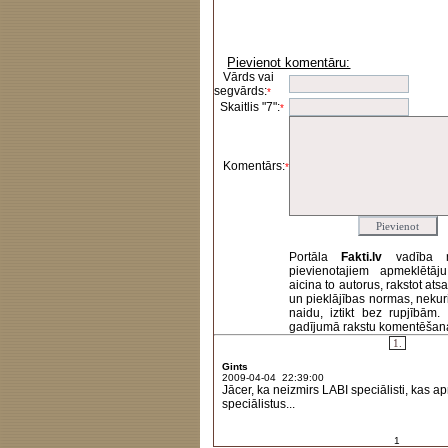
Pievienot komentāru:
Vārds vai
segvārds:
*
Skaitlis "7":
*
Komentārs:
*
Portāla
Fakti.lv
vadība 
pievienotajiem apmeklētāj
aicina to autorus, rakstot at
un pieklājības normas, nekur
naidu, iztikt bez rupjībām
gadījumā rakstu komentēšanas 
1.
Gints
2009-04-04 22:39:00
Jācer, ka neizmirs LABI speciālisti, kas
speciālistus...
1