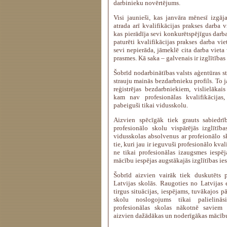
darbinieku novērtējums.
Visi jaunieši, kas janvāra mēnesī izgāja
atrada arī kvalifikācijas prakses darba v
kas pierādīja sevi konkurētspējīgus darba 
paturēti kvalifikācijas prakses darba vie
sevi nepierāda, jāmeklē cita darba vieta
prasmes. Kā saka – galvenais ir izglītības 
Šobrīd nodarbinātības valsts aģentūras sta
strauju mainās bezdarbnieku profils. To 
reģistrējas bezdarbniekiem, vislielākais
kam nav profesionālas kvalifikācijas,
pabeiguši tikai vidusskolu.
Aizvien spēcīgāk tiek grauts sabiedrī
profesionālo skolu vispārējās izglītības
vidusskolas absolvenus ar profeionālo s
tie, kuri jau ir ieguvuši profesionālo kval
ne tikai profesionālas izaugsmes iespēja
mācību iespējas augstākajās izglītības ies
Šobrīd aizvien vairāk tiek duskutēts pa
Latvijas skolās. Raugoties no Latvijas
tirgus situācijas, iespējams, tuvākajos p
skolu noslogojums tikai palielinās
profesionālas skolas nākotnē saviem
aizvien dažādākas un noderīgākas mācīb