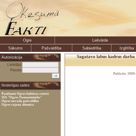
Ogre
Lielvārde
Sākums
Pašvaldība
Sabiedrība
Izglītība
Sagatavo labus kadrus darba 
Autorizācija
Lietotājs:
Parole:
Publicēts: 2009
Noderīgas saites:
Pasākumi Ogres kultūras centrā
SIA "Ogres Namsaimnieks"
Ogres novada pašvaldība
Ogres rajona slimnīca