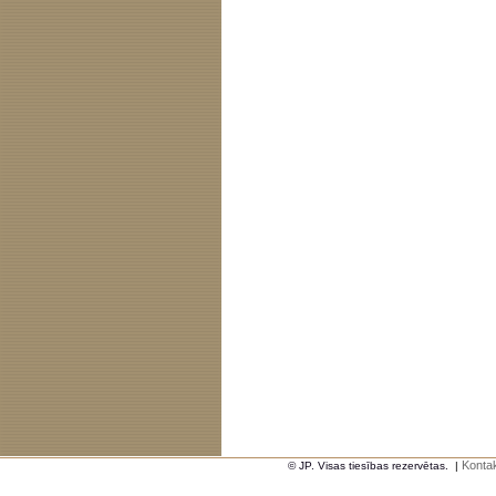
Kontak
© JP. Visas tiesības rezervētas.
|