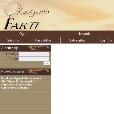
Ogre
Lielvārde
Sākums
Pašvaldība
Sabiedrība
Izglītība
Autorizācija
Lietotājs:
Parole:
Noderīgas saites:
Pasākumi Ogres kultūras centrā
SIA "Ogres Namsaimnieks"
Ogres novada pašvaldība
Ogres rajona slimnīca