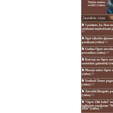
Tīnūžu muižas
svētki! (video)
Jaunākās ziņas
5 pazīmes, ka Jūsu m
steidzami nepieciešami 
[0]
Ogrē sākušies ģimenes 
pasākumi (video)
[0]
Godina Ogres novada
personības (video)
[0]
Konvojs no Ogres no
sasniedzis galamērķi (vi
Muzeju nakts Ogres 
(video)
[0]
Notikuši Tomes pagas
(video)
[0]
Aizvadīti Birzgales pa
(video)
[0]
“Ogres Zilie kalni” no
izglītojošs pasākums “M
2026” (video)
[0]