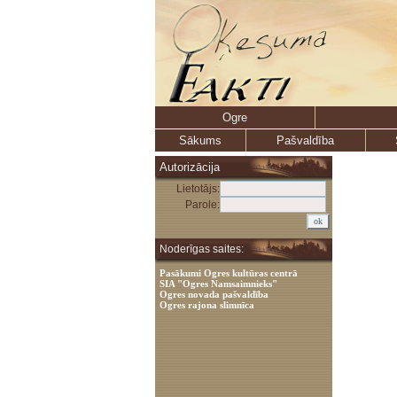
Ogre
Sākums
Pašvaldība
Autorizācija
Lietotājs:
Parole:
Noderīgas saites:
Pasākumi Ogres kultūras centrā
SIA "Ogres Namsaimnieks"
Ogres novada pašvaldība
Ogres rajona slimnīca