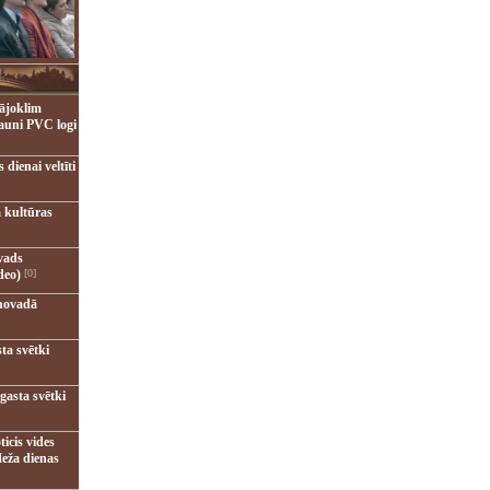
ājoklim
jauni PVC logi
dienai veltīti
 kultūras
vads
deo)
[0]
novadā
ta svētki
gasta svētki
ticis vides
eža dienas