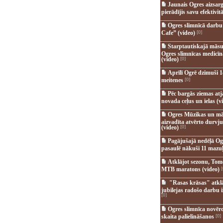
Jaunais Ogres aizsar
pierādījis savu efektivitā
Ogres slimnīcā darb
Cafe” (video)
[0]
Starptautiskajā māsu
Ogres slimnīcas medicī
(video)
[0]
Aprīlī Ogrē dzimuši 1
meitenes
[0]
Pēc bargās ziemas at
novada ceļus un ielas (v
Ogres Mūzikas un mā
aizvadīta atvērto durvju
(video)
[0]
Pagājušajā nedēļā Og
pasaulē nākuši 11 mazuļ
Atklājot sezonu, Tomē
MTB maratons (video)
[
"Rasas krāsas" atkl
jubilejas radošo darbu i
[0]
Ogres slimnīca novēr
skaita palielināšanos
[0]