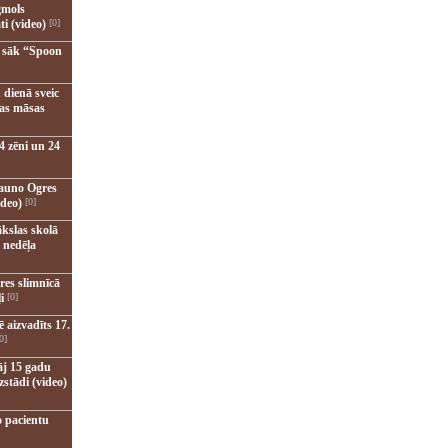
gmols
ti (video)
[0]
u sāk “Spoon
 dienā sveic
nas māsas
4 zēni un 24
jauno Ogres
ideo)
[0]
kslas skolā
 nedēļa
res slimnīcā
i
[0]
 aizvadīts 17.
0]
āj 15 gadu
zstādi (video)
o pacientu