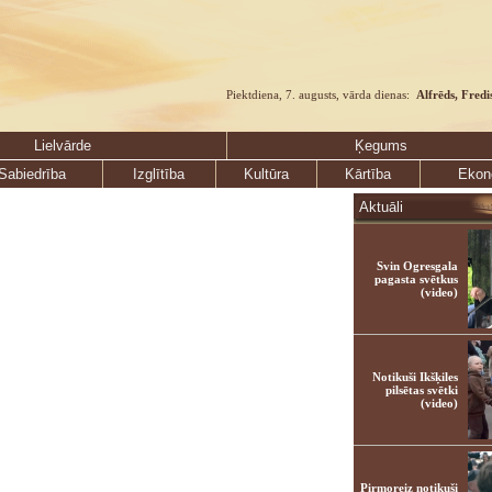
Piektdiena, 7. augusts, vārda dienas:
Alfrēds, Fredi
Lielvārde
Ķegums
Sabiedrība
Izglītība
Kultūra
Kārtība
Ekon
Aktuāli
Svin Ogresgala
pagasta svētkus
(video)
Notikuši Ikšķiles
pilsētas svētki
(video)
Pirmoreiz notikuši