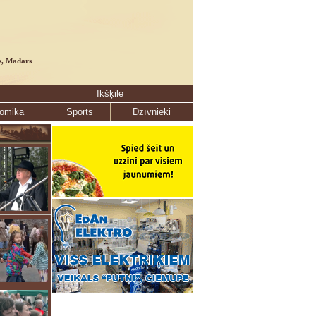
s, Madars
Ikšķile
omika
Sports
Dzīvnieki