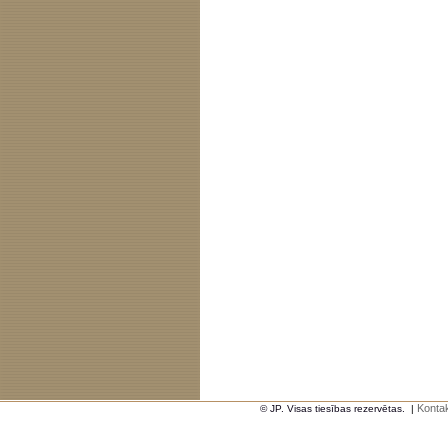
Kontak
© JP. Visas tiesības rezervētas.
|