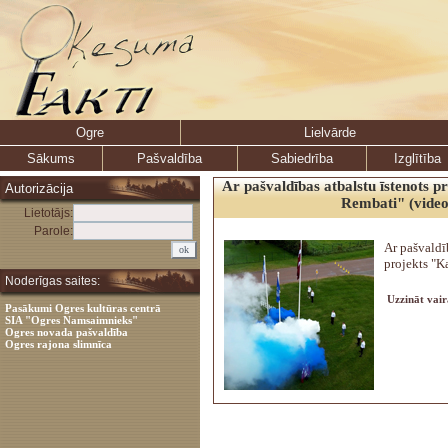
Ogre
Lielvārde
Sākums
Pašvaldība
Sabiedrība
Izglītība
Ar pašvaldības atbalstu īstenots p
Autorizācija
Rembati" (video
Lietotājs:
Parole:
Ar pašvaldī
projekts "K
Noderīgas saites:
Uzzināt vair
Pasākumi Ogres kultūras centrā
SIA "Ogres Namsaimnieks"
Ogres novada pašvaldība
Ogres rajona slimnīca