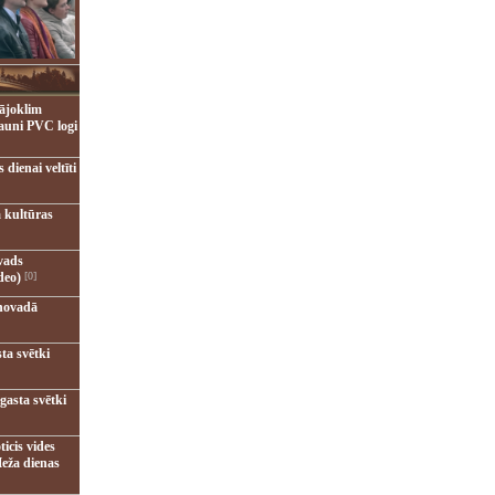
ājoklim
jauni PVC logi
dienai veltīti
 kultūras
vads
deo)
[0]
novadā
ta svētki
gasta svētki
ticis vides
eža dienas