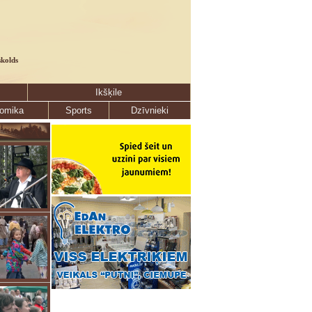
skolds
Ikšķile
omika
Sports
Dzīvnieki