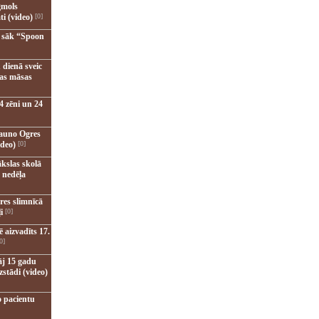
gmols
ti (video)
[0]
u sāk “Spoon
 dienā sveic
nas māsas
4 zēni un 24
jauno Ogres
ideo)
[0]
kslas skolā
 nedēļa
res slimnīcā
i
[0]
 aizvadīts 17.
0]
āj 15 gadu
zstādi (video)
o pacientu