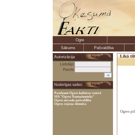
Ogre
Sākums
Pašvaldība
Līkā ti
Autorizācija
Lietotājs:
Parole:
Noderīgas saites:
Pasākumi Ogres kultūras centrā
SIA "Ogres Namsaimnieks"
Ogres novada pašvaldība
Ogres rajona slimnīca
Ogres pil