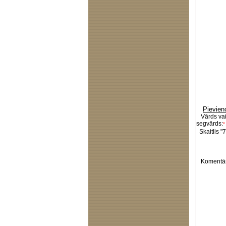
Pievien
Vārds va
segvārds:
*
Skaitlis "7
Komentār