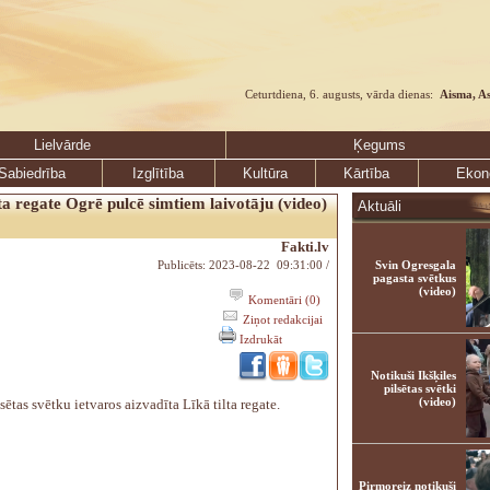
Ceturtdiena, 6. augusts, vārda dienas:
Aisma, A
Lielvārde
Ķegums
Sabiedrība
Izglītība
Kultūra
Kārtība
Ekon
lta regate Ogrē pulcē simtiem laivotāju (video)
Aktuāli
Fakti.lv
Publicēts: 2023-08-22 09:31:00 /
Svin Ogresgala
pagasta svētkus
(video)
Komentāri (0)
Ziņot redakcijai
Izdrukāt
Notikuši Ikšķiles
pilsētas svētki
(video)
sētas svētku ietvaros aizvadīta Līkā tilta regate.
Pirmoreiz notikuši