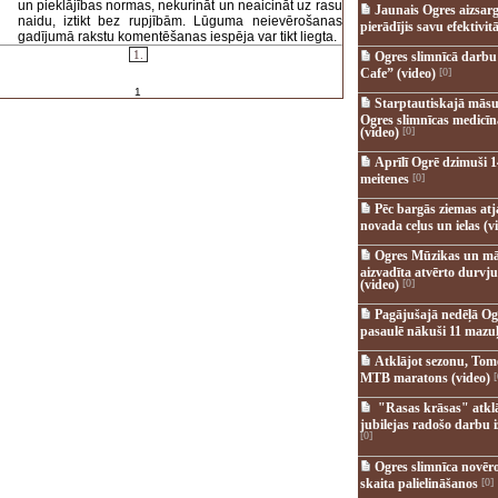
un pieklājības normas, nekurināt un neaicināt uz rasu
Jaunais Ogres aizsar
naidu, iztikt bez rupjībām. Lūguma neievērošanas
pierādījis savu efektivitā
gadījumā rakstu komentēšanas iespēja var tikt liegta.
1.
Ogres slimnīcā darb
Cafe” (video)
[0]
1
Starptautiskajā māsu
Ogres slimnīcas medicī
(video)
[0]
Aprīlī Ogrē dzimuši 1
meitenes
[0]
Pēc bargās ziemas at
novada ceļus un ielas (v
Ogres Mūzikas un mā
aizvadīta atvērto durvju
(video)
[0]
Pagājušajā nedēļā Og
pasaulē nākuši 11 mazuļ
Atklājot sezonu, Tomē
MTB maratons (video)
[
"Rasas krāsas" atkl
jubilejas radošo darbu i
[0]
Ogres slimnīca novēr
skaita palielināšanos
[0]