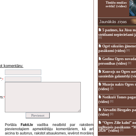
Tīnūžu muižas
svētki! (video)
Jaunākās ziņas
5 pazīmes, ka Jūsu m
steidzami nepieciešami 
[0]
Ogrē sākušies ģimenes 
pasākumi (video)
[0]
Godina Ogres novada
personības (video)
[0]
ot komentāru:
i
Konvojs no Ogres no
sasniedzis galamērķi (vi
":
*
Muzeju nakts Ogres 
(video)
[0]
s:
Notikuši Tomes pagas
*
(video)
[0]
Aizvadīti Birzgales pa
(video)
[0]
“Ogres Zilie kalni” no
Portāla
Fakti.lv
vadība neatbild par rakstiem
izglītojošs pasākums “M
pievienotajiem apmeklētāju komentāriem, kā arī
2026” (video)
[0]
aicina to autorus, rakstot atsauksmes, ievērot morāles