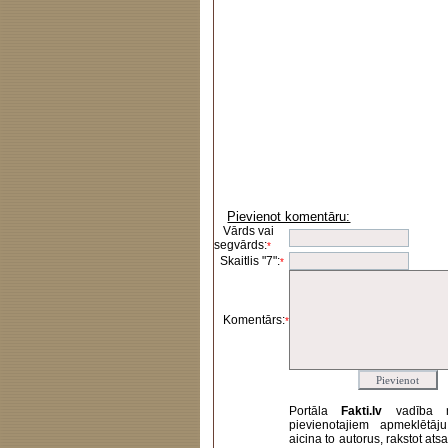
Pievienot komentāru:
Vārds vai
segvārds:
*
Skaitlis "7":
*
Komentārs:
*
Portāla
Fakti.lv
vadība 
pievienotajiem apmeklētāj
aicina to autorus, rakstot at