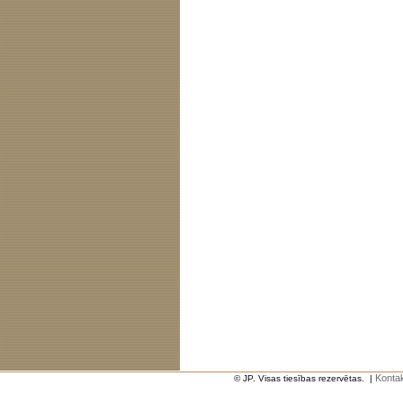
Kontak
© JP. Visas tiesības rezervētas.
|