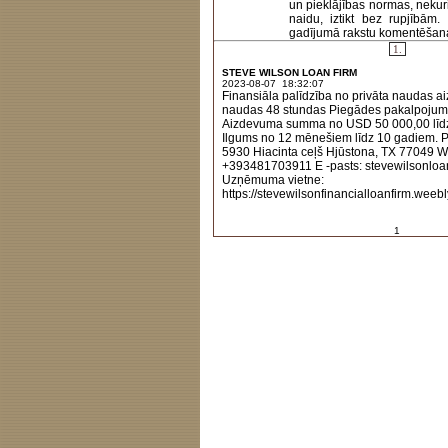
un pieklājības normas, nekur
naidu, iztikt bez rupjībām
gadījumā rakstu komentēšanas 
1.
STEVE WILSON LOAN FIRM
2023-08-07 18:32:07
Finansiāla palīdzība no privāta naudas a
naudas 48 stundas Piegādes pakalpojum
Aizdevuma summa no USD 50 000,00 līd
Ilgums no 12 mēnešiem līdz 10 gadiem. Pa
5930 Hiacinta ceļš Hjūstona, TX 77049 
+393481703911 E -pasts: stevewilsonlo
Uzņēmuma vietne:
https://stevewilsonfinancialloanfirm.weeb
1