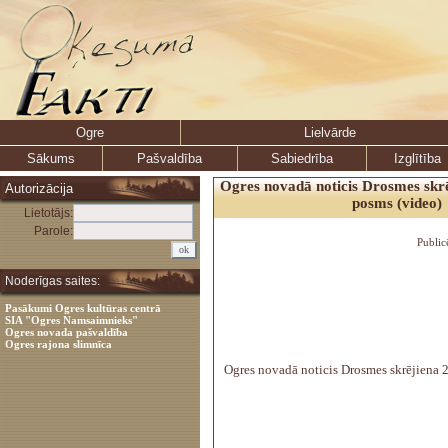
Ogre
Lielvārde
Sākums
Pašvaldība
Sabiedrība
Izglītība
Ogres novadā noticis Drosmes skr
Autorizācija
posms (video)
Lietotājs:
Parole:
Public
Noderīgas saites:
Pasākumi Ogres kultūras centrā
SIA "Ogres Namsaimnieks"
Ogres novada pašvaldība
Ogres rajona slimnīca
Ogres novadā noticis Drosmes skrējiena 