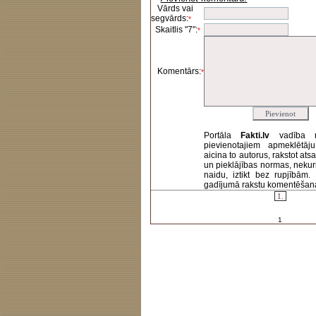
Vārds vai
segvārds:
*
Skaitlis "7":
*
Komentārs:
*
Portāla
Fakti.lv
vadība 
pievienotajiem apmeklētāj
aicina to autorus, rakstot at
un pieklājības normas, nekur
naidu, iztikt bez rupjībām
gadījumā rakstu komentēšanas 
1.
1