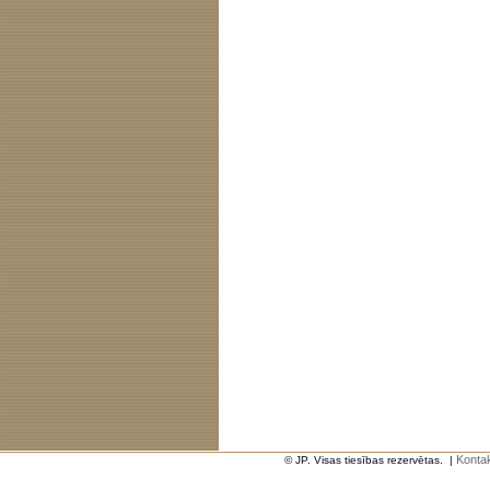
Kontak
© JP. Visas tiesības rezervētas.
|