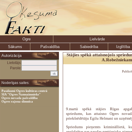
Ogre
Lielvārde
Sākums
Pašvaldība
Sabiedrība
Izglītība
Stājies spēkā attaisnojošs sprie
Autorizācija
A.Robežnieka
Lietotājs:
Parole:
Public
Noderīgas saites:
Pasākumi Ogres kultūras centrā
SIA "Ogres Namsaimnieks"
Ogres novada pašvaldība
Ogres rajona slimnīca
9.martā spēkā stājies Rīgas apgab
spriedums, kas attaisno Ogres nova
priekšsēdētāju Egilu Helmani un uzņēmē
Spriedums pieņemts krimināllietā, k
apsūdzētas par naudas prettiesisku piepr