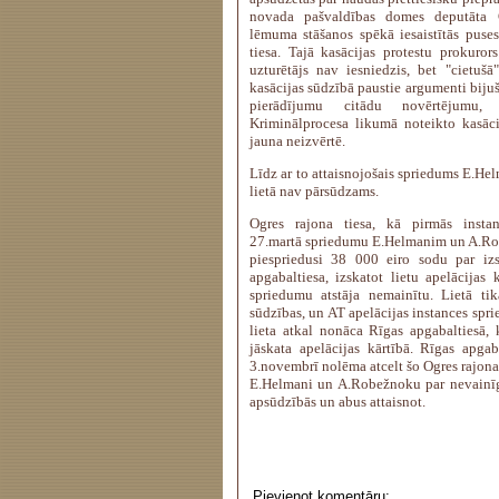
novada pašvaldības domes deputāta 
lēmuma stāšanos spēkā iesaistītās puse
tiesa. Tajā kasācijas protestu prokuror
uzturētājs nav iesniedzis, bet "cietušā
kasācijas sūdzībā paustie argumenti bijuši 
pierādījumu citādu novērtējumu
Kriminālprocesa likumā noteikto kasāci
jauna neizvērtē.
Līdz ar to attaisnojošais spriedums E.H
lietā nav pārsūdzams.
Ogres rajona tiesa, kā pirmās instan
27.martā spriedumu E.Helmanim un A.Ro
piespriedusi 38 000 eiro sodu par iz
apgabaltiesa, izskatot lietu apelācijas 
spriedumu atstāja nemainītu. Lietā tik
sūdzības, un AT apelācijas instances spri
lieta atkal nonāca Rīgas apgabaltiesā, 
jāskata apelācijas kārtībā. Rīgas apga
3.novembrī nolēma atcelt šo Ogres rajona 
E.Helmani un A.Robežnoku par nevainīgi
apsūdzībās un abus attaisnot.
Pievienot komentāru: