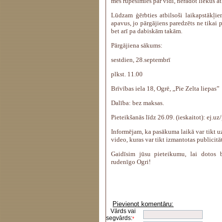
mēs rūpēsimies par vidi, neradot liekus a
Lūdzam ģērbties atbilsoši laikapstākļi
apavus, jo pārgājiens paredzēts ne tikai 
bet arī pa dabiskām takām.
Pārgājiena sākums:
sestdien, 28.septembrī
plkst. 11.00
Brīvības iela 18, Ogrē, „Pie Zelta liepas”
Dalība: bez maksas.
Pieteikšanās līdz 26.09. (ieskaitot): ej.u
Informējam, ka pasākuma laikā var tikt u
video, kuras var tikt izmantotas publicit
Gaidīsim jūsu pieteikumu, lai dotos 
rudenīgo Ogri!
Pievienot komentāru:
Vārds vai
segvārds:
*