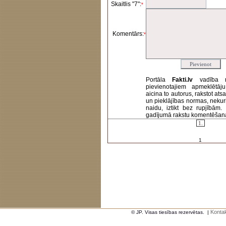
Skaitlis "7":
*
Komentārs:
*
Portāla
Fakti.lv
vadība 
pievienotajiem apmeklētāj
aicina to autorus, rakstot at
un pieklājības normas, nekur
naidu, iztikt bez rupjībām
gadījumā rakstu komentēšanas 
1.
1
Kontak
© JP. Visas tiesības rezervētas.
|