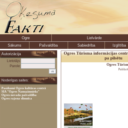
Ogre
Lielvārde
Sākums
Pašvaldība
Sabiedrība
Izglītība
Ogres Tūrisma informācijas centr
Autorizācija
pa pilsētu
Lietotājs:
Ogres Tūrism
Parole:
Public
Noderīgas saites:
Pasākumi Ogres kultūras centrā
SIA "Ogres Namsaimnieks"
Ogres novada pašvaldība
Ogres rajona slimnīca