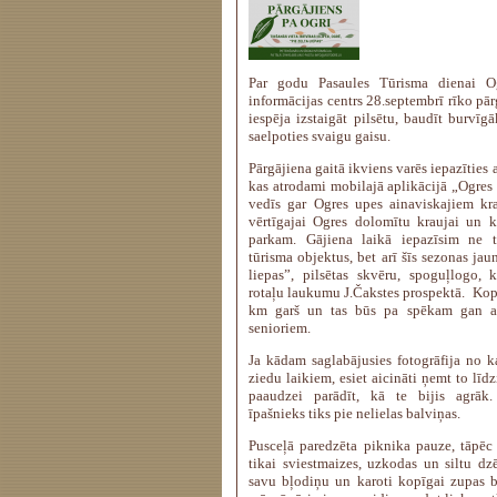
Par godu Pasaules Tūrisma dienai O
informācijas centrs 28.septembrī rīko pār
iespēja izstaigāt pilsētu, baudīt burvīg
saelpoties svaigu gaisu.
Pārgājiena gaitā ikviens varēs iepazīties
kas atrodami mobilajā aplikācijā „Ogres
vedīs gar Ogres upes ainaviskajiem kra
vērtīgajai Ogres dolomītu kraujai un 
parkam. Gājiena laikā iepazīsim ne t
tūrisma objektus, bet arī šīs sezonas ja
liepas”, pilsētas skvēru, spoguļlogo,
rotaļu laukumu J.Čakstes prospektā. Kopē
km garš un tas būs pa spēkam gan a
senioriem.
Ja kādam saglabājusies fotogrāfija no ka
ziedu laikiem, esiet aicināti ņemt to līdz
paaudzei parādīt, kā te bijis agrāk.
īpašnieks tiks pie nelielas balviņas.
Pusceļā paredzēta piknika pauze, tāpēc
tikai sviestmaizes, uzkodas un siltu dzē
savu bļodiņu un karoti kopīgai zupas b